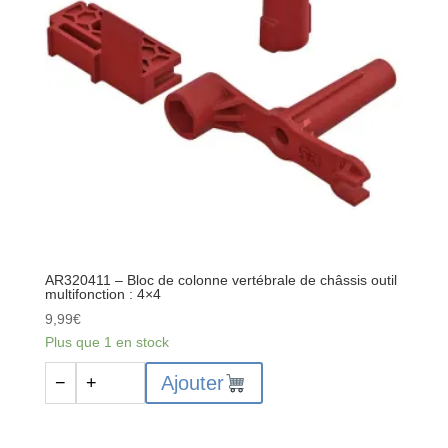
chocs
(2)
:
4x4
AR320411 – Bloc de colonne vertébrale de châssis outil
multifonction : 4×4
9,99
€
Plus que 1 en stock
quantité
Ajouter
−
+
de
AR320411
-