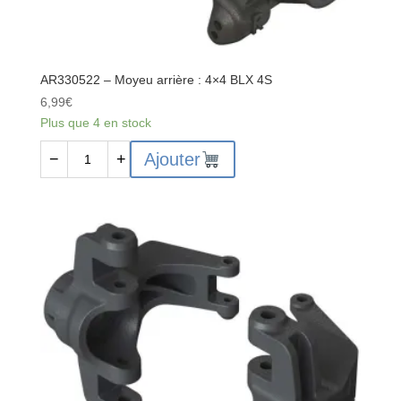
AR330522 – Moyeu arrière : 4×4 BLX 4S
6,99
€
Plus que 4 en stock
quantité
Ajouter
−
+
de
AR330522
-
Moyeu
arrière
:
4x4
BLX
4S