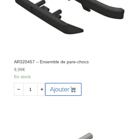
AR320457 – Ensemble de pare-chocs
9,99
€
En stock
quantité
Ajouter
−
+
de
AR320457
-
Ensemble
de
pare-
chocs