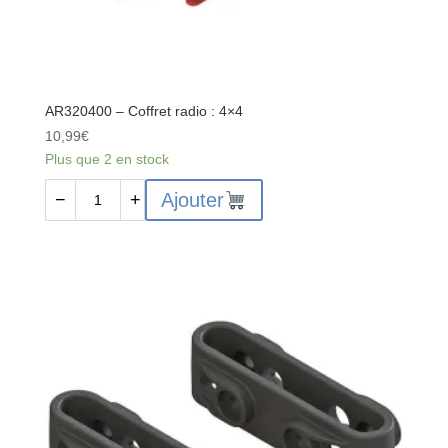
AR320400 – Coffret radio : 4×4
10,99
€
Plus que 2 en stock
quantité
Ajouter
−
+
de
AR320400
-
Coffret
radio
:
4x4