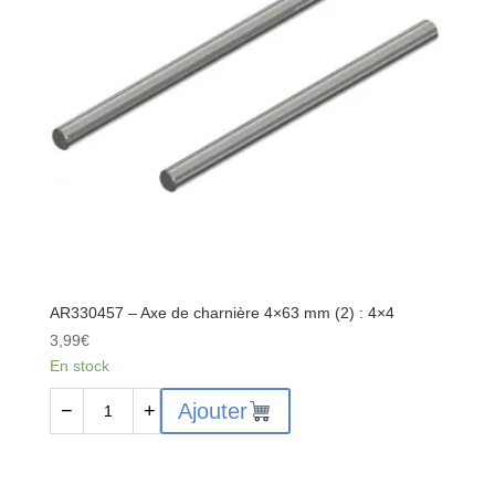
AR330457 – Axe de charnière 4×63 mm (2) : 4×4
3,99
€
En stock
quantité
Ajouter
−
+
de
AR330457
-