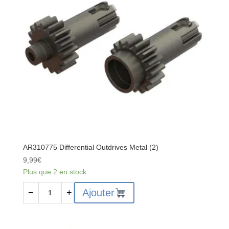
AR310775 Differential Outdrives Metal (2)
9,99
€
Plus que 2 en stock
quantité
Ajouter
−
+
de
AR310775
Differential