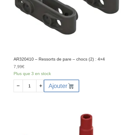
AR320410 – Ressorts de pare – chocs (2) : 4×4
7,99
€
Plus que 3 en stock
quantité
Ajouter
−
+
de
AR320410
-
Ressorts
de
pare
-