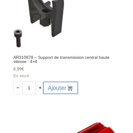
AR310878 – Support de transmission central haute
vitesse : 4×4
6,99
€
En stock
quantité
Ajouter
−
+
de
AR310878
-
Support
de
transmission
central