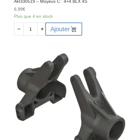
AR330519 – Moyeux C : 4×4 BLX 4S
6,99
€
Plus que 4 en stock
quantité
Ajouter
−
+
de
AR330519
-
Moyeux
C
:
4x4
BLX
4S