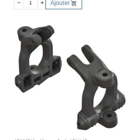
Ajouter
−
+
de
AR330518
Composite
Pivot
Ball
BLX
4S