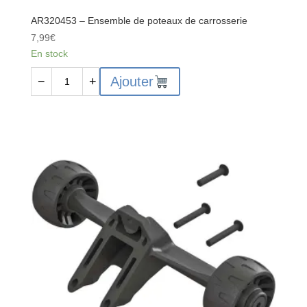
AR320453 – Ensemble de poteaux de carrosserie
7,99
€
En stock
quantité
Ajouter
−
+
de
AR320453
-
Ensemble
de
poteaux
de
carrosserie