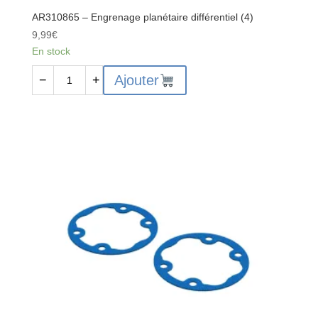
AR310865 – Engrenage planétaire différentiel (4)
9,99
€
En stock
quantité
Ajouter
−
+
de
AR310865
-
Engrenage
planétaire
différentiel
(4)