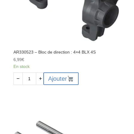
AR330523 – Bloc de direction : 4×4 BLX 4S
6,99
€
En stock
quantité
Ajouter
−
+
de
AR330523
-
Bloc
de
direction
:
4x4