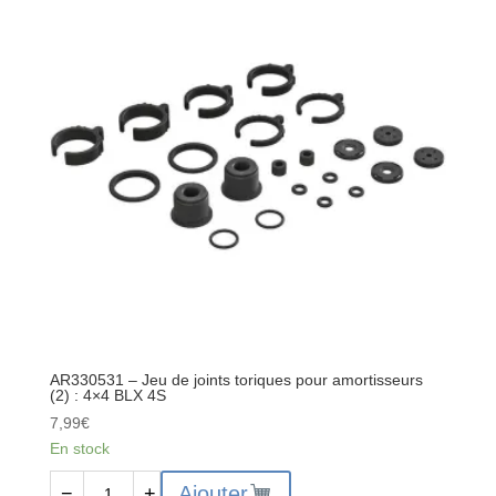
de
charnière
3x48.5
mm
4x4
(2)
AR330531 – Jeu de joints toriques pour amortisseurs
(2) : 4×4 BLX 4S
7,99
€
En stock
quantité
Ajouter
−
+