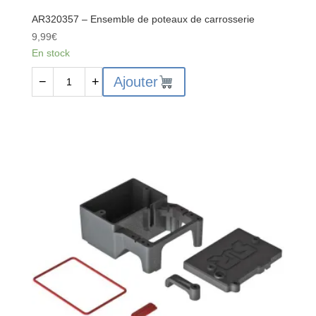
AR320357 – Ensemble de poteaux de carrosserie
9,99
€
En stock
quantité
Ajouter
−
+
de
AR320357
-
Ensemble
de
poteaux
de
carrosserie