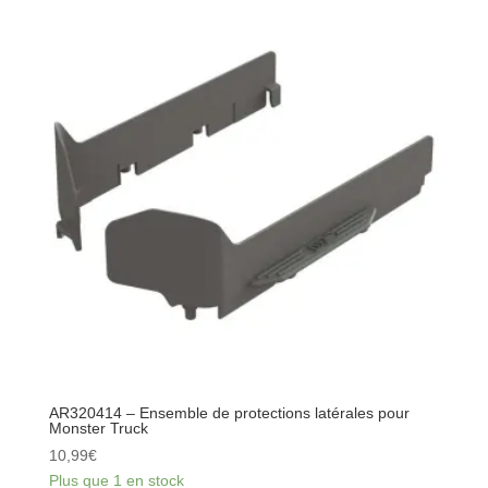
Bloc
de
colonne
vertébrale
de
châssis
outil
multifonction :
4x4
AR320414 – Ensemble de protections latérales pour
Monster Truck
10,99
€
Plus que 1 en stock