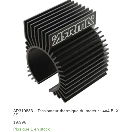
Axe
de
slipper
rouge :
BLX
3S
AR310883 – Dissipateur thermique du moteur : 4×4 BLX
3S
19,99
€
Plus que 1 en stock