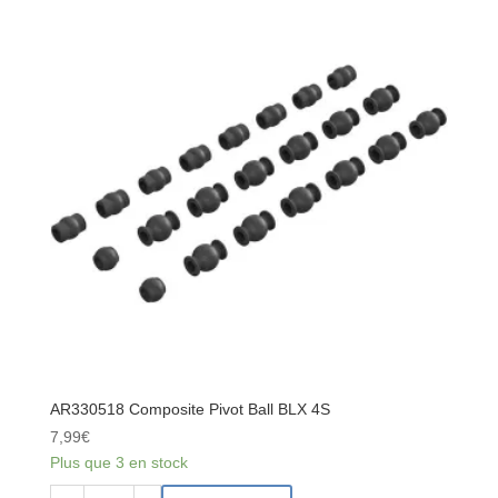
Axe
de
charnière
4x63
mm
(2)
:
4x4
AR330518 Composite Pivot Ball BLX 4S
7,99
€
Plus que 3 en stock
quantité