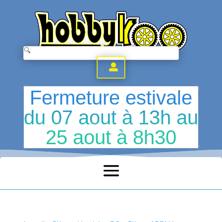
.
Fermeture estivale
du 07 aout à 13h au
25 aout à 8h30