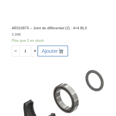
AR310875 – Joint de différentiel (2) : 4×4 BLX
3,99
€
Plus que 2 en stock
quantité
Ajouter
−
+
de
AR310875
-
Joint
de
différentiel
(2)
:
4x4
BLX