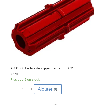
haute
vitesse
:
4x4
AR310881 – Axe de slipper rouge : BLX 3S
7,99
€
Plus que 3 en stock
quantité
Ajouter
−
+
de
AR310881
-