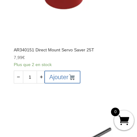
AR340151 Direct Mount Servo Saver 25T
7,99
€
Plus que 2 en stock
quantité
Ajouter
−
+
de
AR340151
Direct
Mount
Servo
0
Saver
25T