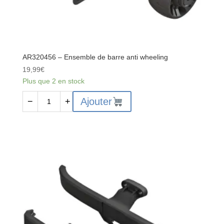
AR320456 – Ensemble de barre anti wheeling
19,99
€
Plus que 2 en stock
quantité
Ajouter
−
+
de
AR320456
-
Ensemble
de
barre
anti
wheeling