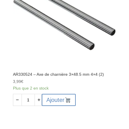
BLX
4S
AR330524 – Axe de charnière 3×48.5 mm 4×4 (2)
3,99
€
Plus que 2 en stock
quantité
Ajouter
−
+
de
AR330524
-
Axe