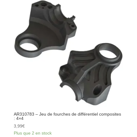
Outdrives
Metal
(2)
AR310783 – Jeu de fourches de différentiel composites
: 4×4
3,99
€
Plus que 2 en stock