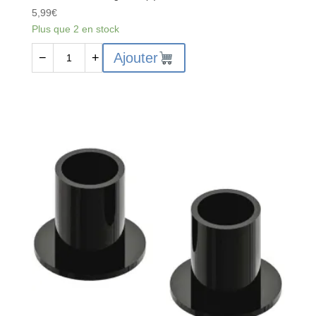
5,99
€
Plus que 2 en stock
quantité
Ajouter
−
+
de
AR340137
Steering
Post
(2)
4x4