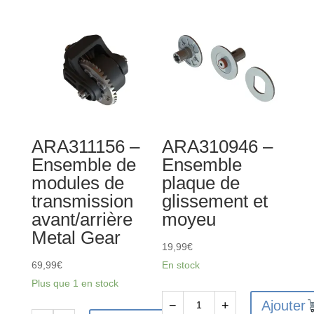
Raccords
métalliques
pour
arbre
de
transmission
CVD
ARA311156 –
ARA310946 –
(2)
Ensemble de
Ensemble
modules de
plaque de
transmission
glissement et
avant/arrière
moyeu
Metal Gear
19,99
€
69,99
€
En stock
Plus que 1 en stock
Ajouter
−
+
quantité