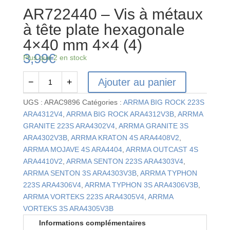
AR722440 – Vis à métaux
à tête plate hexagonale
4×40 mm 4×4 (4)
3,99
€
Plus que 2 en stock
Ajouter au panier
−
+
quantité
de
UGS :
ARAC9896
Catégories :
ARRMA BIG ROCK 223S
AR722440
ARA4312V4
,
ARRMA BIG ROCK ARA4312V3B
,
ARRMA
-
GRANITE 223S ARA4302V4
,
ARRMA GRANITE 3S
Vis
ARA4302V3B
,
ARRMA KRATON 4S ARA4408V2
,
à
ARRMA MOJAVE 4S ARA4404
,
ARRMA OUTCAST 4S
métaux
ARA4410V2
,
ARRMA SENTON 223S ARA4303V4
,
à
ARRMA SENTON 3S ARA4303V3B
,
ARRMA TYPHON
tête
223S ARA4306V4
,
ARRMA TYPHON 3S ARA4306V3B
,
plate
ARRMA VORTEKS 223S ARA4305V4
,
ARRMA
hexagonale
VORTEKS 3S ARA4305V3B
4x40
Informations complémentaires
mm