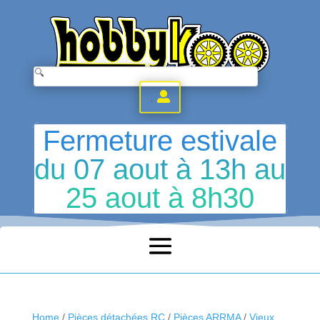
.
Fermeture estivale
du 07 aout à 13h au
25 aout à 8h30
Home
/
Pièces détachées RC
/
Pièces ARRMA
/
Vieux