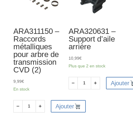
central
moteur
en
aluminium
ARA311150 –
ARA320631 –
Raccords
Support d’aile
métalliques
arrière
pour arbre de
10,99
€
transmission
Plus que 2 en stock
CVD (2)
9,99
€
Ajouter
−
+
quantité
En stock
de
ARA320631
Ajouter
−
+
quantité
-
de
Support
ARA311150
d'aile
-
arrière