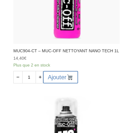
MUC904-CT – MUC-OFF NETTOYANT NANO TECH 1L
14,40
€
Plus que 2 en stock
quantité
Ajouter
−
+
de
MUC904-
CT
-
MUC-
OFF
NETTOYANT
NANO