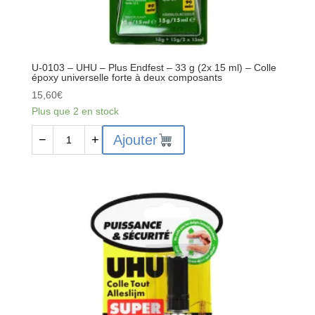
U-0103 – UHU – Plus Endfest – 33 g (2x 15 ml) – Colle
époxy universelle forte à deux composants
15,60
€
Plus que 2 en stock
quantité
Ajouter
−
+
de
U-
0103
–
UHU
-
Plus
Endfest
-
33
g