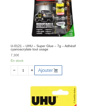
(2x
15
ml)
-
Colle
époxy
universelle
forte
U-0121 – UHU – Super Glue – 7g – Adhésif
à
cyanoacrylate tout usage
deux
7,30
€
composants
En stock
quantité
Ajouter
−
+
de
U-
0121
–
UHU
-