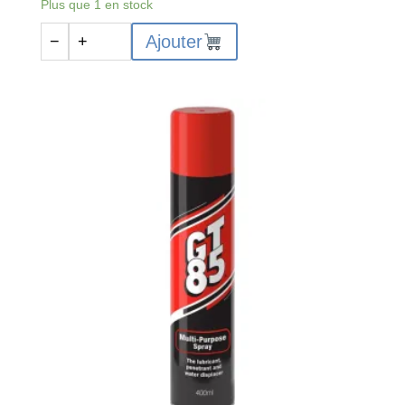
Plus que 1 en stock
quantité
Ajouter
−
+
de
U-
0123
–
UHU
Super
Glue
Control
-
3gr
-
Colle
cyanoacrylate