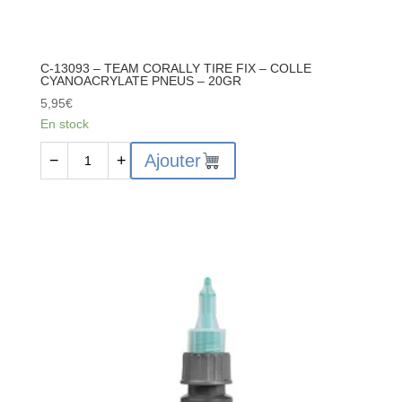
C-13093 – TEAM CORALLY TIRE FIX – COLLE
CYANOACRYLATE PNEUS – 20GR
5,95
€
En stock
quantité
Ajouter
−
+
de
C-
13093
–
TEAM
CORALLY
TIRE
FIX
–
COLLE
CYANOACRYLATE
PNEUS