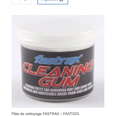
de
MUC948
Dégraissant
BIO
DEGREASER
Aérosol
500ml
MUC-
OFF
Pâte de nettoyage FASTRAX – FAST02G