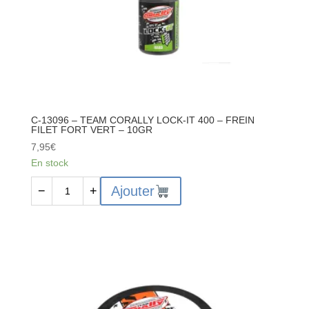
–
20GR
C-13096 – TEAM CORALLY LOCK-IT 400 – FREIN
FILET FORT VERT – 10GR
7,95
€
En stock
quantité
Ajouter
−
+
de
C-
13096
-
TEAM
CORALLY
LOCK-