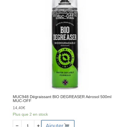
Spray
400ML
MUC-
OFF
MUC948 Dégraissant BIO DEGREASER Aérosol 500ml
MUC-OFF
14,40
€
Plus que 2 en stock
quantité
Ajouter
−
+