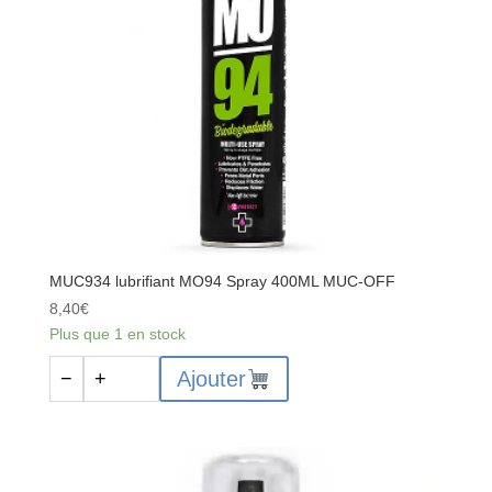
TECH
1L
MUC934 lubrifiant MO94 Spray 400ML MUC-OFF
8,40
€
Plus que 1 en stock
quantité
Ajouter
−
+
de
MUC934
lubrifiant
MO94