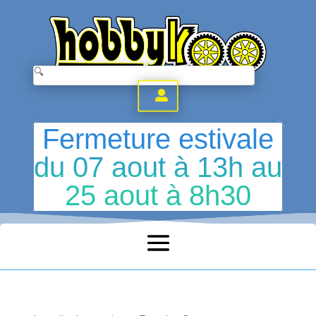
.
Fermeture estivale
du 07 aout à 13h au
25 aout à 8h30