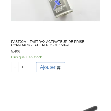
FAST02A – FASTRAX ACTIVATEUR DE PRISE
CYANOACRYLATE AEROSOL 150ml
5,40
€
Plus que 1 en stock
quantité
Ajouter
−
+
de
FAST02A
-
FASTRAX
ACTIVATEUR
DE
PRISE
CYANOACRYLATE