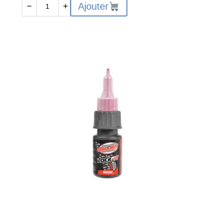
quantité
Ajouter
−
+
de
CORALLY
LOCKIT
100
SCREW
FIX
SOFT
BLUE
20GR