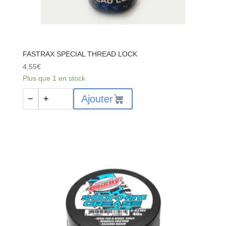
FASTRAX SPECIAL THREAD LOCK
4,55
€
Plus que 1 en stock
quantité
Ajouter
−
+
de
FASTRAX
SPECIAL
THREAD
LOCK