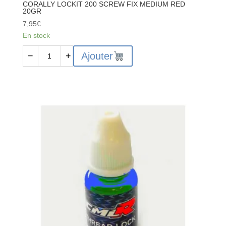
CORALLY LOCKIT 200 SCREW FIX MEDIUM RED
20GR
7,95
€
En stock
quantité
Ajouter
−
+
de
CORALLY
LOCKIT
200
SCREW
FIX
MEDIUM
RED
20GR