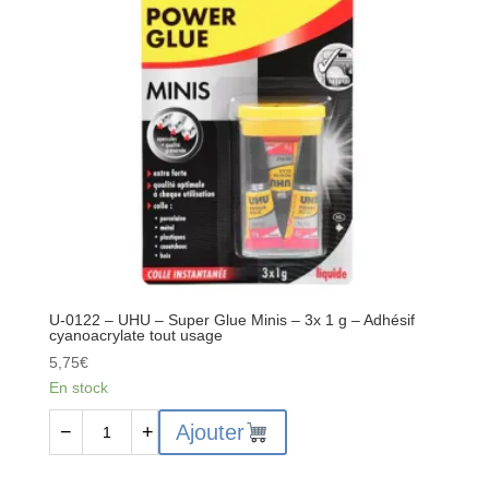
Super
Glue
-
7g
-
Adhésif
cyanoacrylate
tout
usage
U-0122 – UHU – Super Glue Minis – 3x 1 g – Adhésif
cyanoacrylate tout usage
5,75
€
En stock
quantité
Ajouter
−
+
de
U-