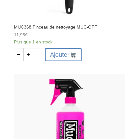
MUC368 Pinceau de nettoyage MUC-OFF
11,95
€
Plus que 1 en stock
quantité
Ajouter
−
+
de
MUC368
Pinceau
de
nettoyage
MUC-
OFF