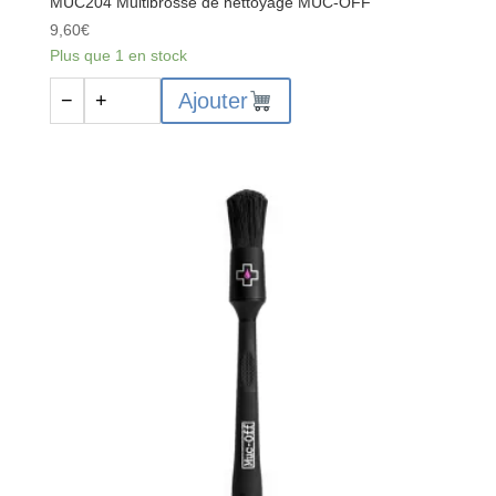
MUC204 Multibrosse de nettoyage MUC-OFF
9,60
€
Plus que 1 en stock
quantité
Ajouter
−
+
de
MUC204
Multibrosse
de
nettoyage
MUC-
OFF