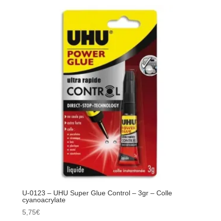
0122
–
UHU
-
Super
Glue
Minis
-
3x
1
g
-
Adhésif
cyanoacrylate
tout
usage
U-0123 – UHU Super Glue Control – 3gr – Colle
cyanoacrylate
5,75
€