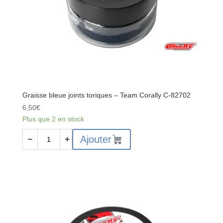
Graisse bleue joints toriques – Team Corally C-82702
6,50
€
Plus que 2 en stock
quantité
Ajouter
−
+
de
Graisse
bleue
joints
toriques
-
Team