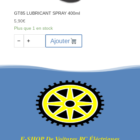
GT85 LUBRICANT SPRAY 400ml
5,90
€
Plus que 1 en stock
quantité
Ajouter
−
+
de
GT85
LUBRICANT
SPRAY
400ml
E-SHOP De Voitures RC Éléctriques