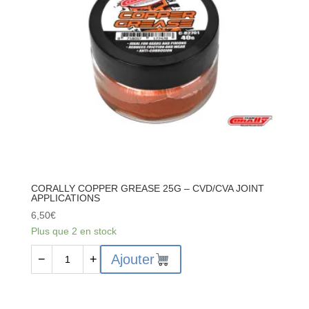
IT
400
-
FREIN
FILET
FORT
VERT
-
10GR
CORALLY COPPER GREASE 25G – CVD/CVA JOINT
APPLICATIONS
6,50
€
Plus que 2 en stock
quantité
Ajouter
−
+
de
CORALLY
COPPER