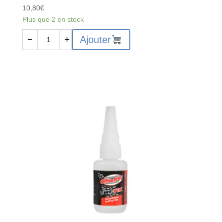
10,80
€
Plus que 2 en stock
quantité
Ajouter
−
+
de
Pâte
de
nettoyage
FASTRAX
-
FAST02G