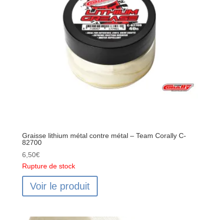
Corally
C-
82702
Graisse lithium métal contre métal – Team Corally C-
82700
6,50
€
Rupture de stock
Voir le produit