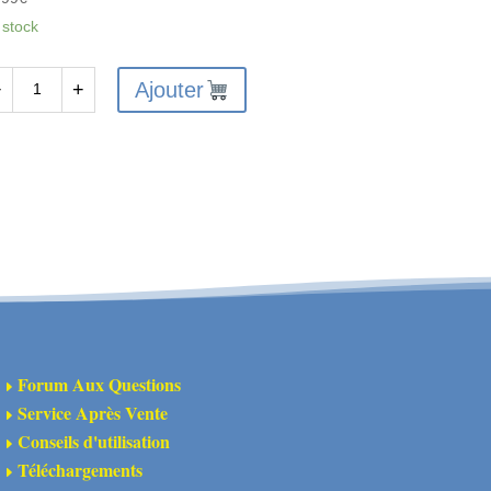
 stock
Ajouter
−
+
antité
A311149
bres
ansmission
VD
férentiels
Forum Aux Questions
E
sieux
Service Après Vente
E
Conseils d'utilisation
E
ue
Téléchargements
E