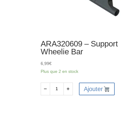
ARA320609 – Support
Wheelie Bar
6,99
€
Plus que 2 en stock
Ajouter
−
+
quantité
de
ARA320609
-
Support
Wheelie