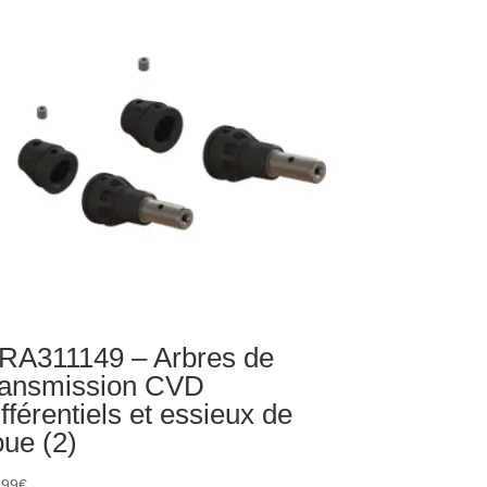
spension
uminium
uge
RA311149 – Arbres de
ransmission CVD
ifférentiels et essieux de
oue (2)
,99
€