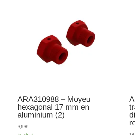
arrière
de
su
FF
en
al
ro
s
ARA310988 – Moyeu
A
hexagonal 17 mm en
t
aluminium (2)
d
r
9,99
€
En stock
19