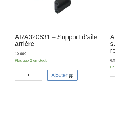
ARA320631 – Support d’aile
A
arrière
s
r
10,99
€
Plus que 2 en stock
6,
En
Ajouter
−
+
quantité
de
qu
ARA320631
de
-
AR
Support
-
d'aile
Su