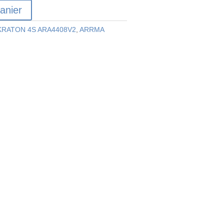
anier
KRATON 4S ARA4408V2
,
ARRMA