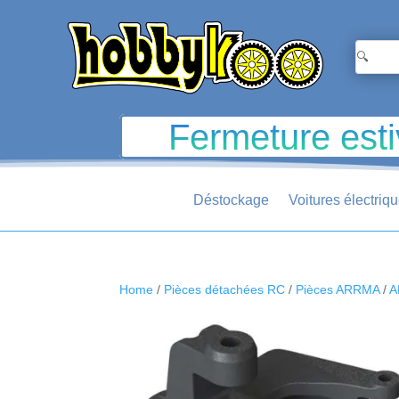
Fermeture esti
Déstockage
Voitures électriq
Home
/
Pièces détachées RC
/
Pièces ARRMA
/
A