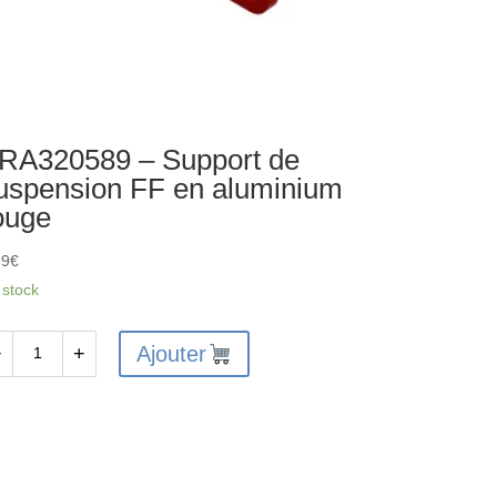
RA320589 – Support de
uspension FF en aluminium
ouge
99
€
 stock
Ajouter
−
+
antité
A320589
pport