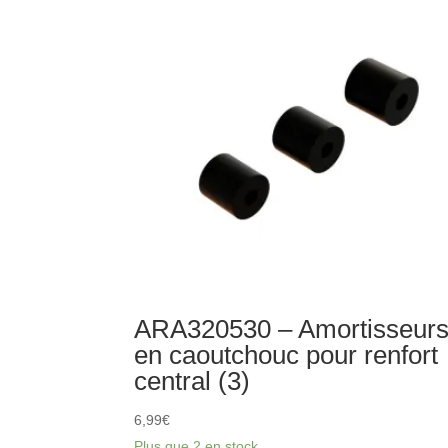
Bar
ARA320530 – Amortisseur
en caoutchouc pour renfort
central (3)
6,99
€
Plus que 2 en stock