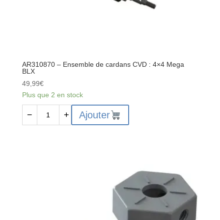
AR310870 – Ensemble de cardans CVD : 4×4 Mega
BLX
49,99
€
Plus que 2 en stock
quantité
Ajouter
−
+
de
AR310870
-
Ensemble
de
cardans
CVD
:
4x4