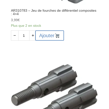
AR310783 – Jeu de fourches de différentiel composites
: 4×4
3,99
€
Plus que 2 en stock
quantité
Ajouter
−
+
de
AR310783
-
Jeu
de
fourches
de
différentiel
composites
:
4x4