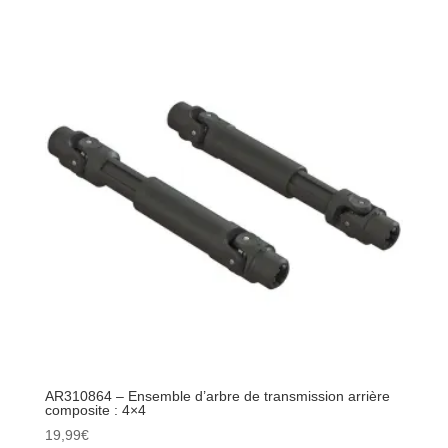
-
Hexagone
de
roue
en
métal
12
mm
4pcs
AR310864 – Ensemble d’arbre de transmission arrière
composite : 4×4
19,99
€