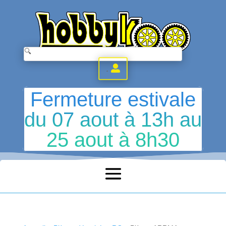
.
Fermeture estivale
du 07 aout à 13h au
25 aout à 8h30