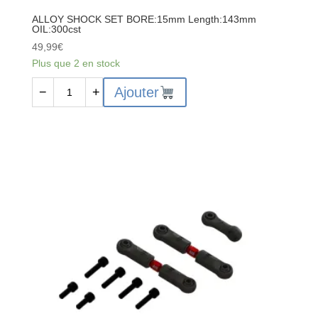
ALLOY SHOCK SET BORE:15mm Length:143mm
OIL:300cst
49,99
€
Plus que 2 en stock
quantité
Ajouter
−
+
de
ALLOY
SHOCK
SET
BORE:15mm
Length:143mm
OIL:300cst