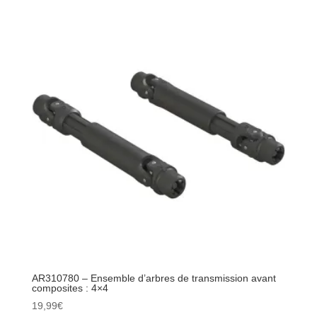
-
Jeu
de
4
hexagones
de
roue
composite
14
mm :
4x4
AR310780 – Ensemble d’arbres de transmission avant
composites : 4×4
19,99
€