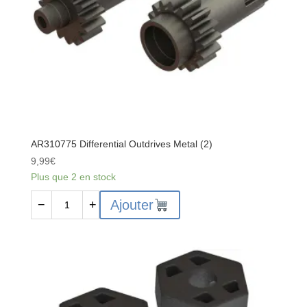
AR310775 Differential Outdrives Metal (2)
9,99
€
Plus que 2 en stock
quantité
Ajouter
−
+
de
AR310775
Differential
Outdrives
Metal
(2)