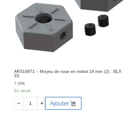
Mega
BLX
AR310871 – Moyeu de roue en métal 14 mm (2) : BLX
3S
7,99
€
En stock
quantité
Ajouter
−
+
de
AR310871
-
Moyeu
de