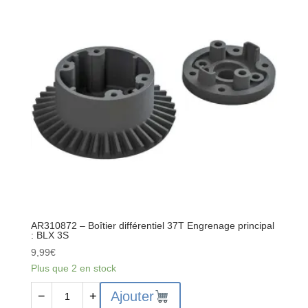
roue
en
métal
14
mm
(2)
:
BLX
3S
AR310872 – Boîtier différentiel 37T Engrenage principal
: BLX 3S
9,99
€
Plus que 2 en stock
quantité
Ajouter
−
+
de