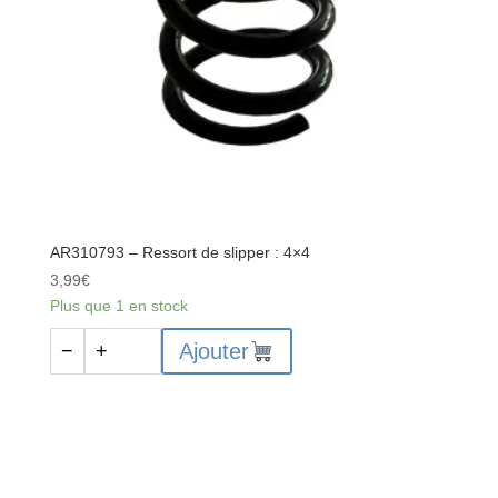
AR310793 – Ressort de slipper : 4×4
3,99
€
Plus que 1 en stock
quantité
Ajouter
−
+
de
AR310793
-
Ressort
de
slipper