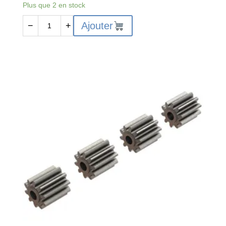
Plus que 2 en stock
quantité
Ajouter
−
+
de
AR310864
-
Ensemble
d'arbre
de
transmission
arrière
composite
:
4x4