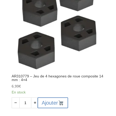
AR310779 – Jeu de 4 hexagones de roue composite 14
mm : 4×4
6,99
€
En stock
quantité
Ajouter
−
+
de
AR310779