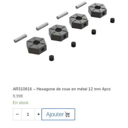
:
4x4
AR310816 – Hexagone de roue en métal 12 mm 4pcs
9,99
€
En stock
quantité
Ajouter
−
+
de
AR310816