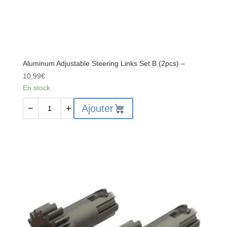
Aluminum Adjustable Steering Links Set B (2pcs) –
10,99
€
En stock
quantité
Ajouter
−
+
de
Aluminum
Adjustable
Steering
Links
Set
B
(2pcs)
-