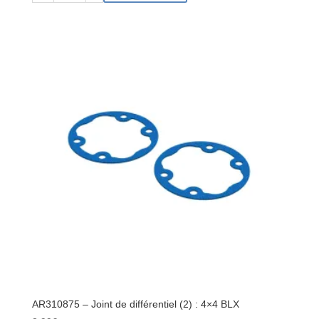
AR310872
-
Boîtier
différentiel
37T
Engrenage
principal
:
BLX
3S
AR310875 – Joint de différentiel (2) : 4×4 BLX