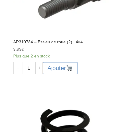
AR310784 – Essieu de roue (2) : 4×4
9,99
€
Plus que 2 en stock
quantité
Ajouter
−
+
de
AR310784
-
Essieu
de
roue
(2)
:
4x4