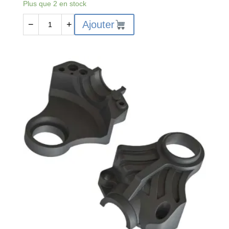
Plus que 2 en stock
quantité
Ajouter
−
+
de
AR310780
-
Ensemble
d'arbres
de
transmission
avant
composites
:
4x4