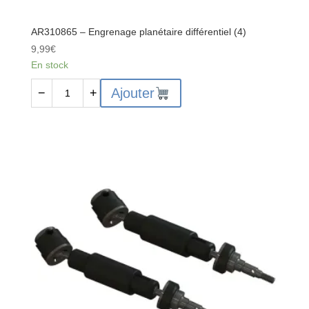
AR310865 – Engrenage planétaire différentiel (4)
9,99
€
En stock
quantité
Ajouter
−
+
de
AR310865
-
Engrenage
planétaire
différentiel
(4)