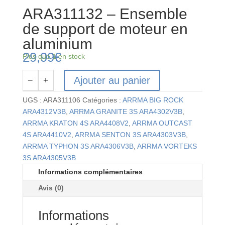
ARA311132 – Ensemble
de support de moteur en
aluminium
29,99
€
Plus que 1 en stock
Ajouter au panier
−
+
quantité
de
UGS :
ARA311106
Catégories :
ARRMA BIG ROCK
ARA311132
ARA4312V3B
,
ARRMA GRANITE 3S ARA4302V3B
,
-
ARRMA KRATON 4S ARA4408V2
,
ARRMA OUTCAST
Ensemble
4S ARA4410V2
,
ARRMA SENTON 3S ARA4303V3B
,
de
ARRMA TYPHON 3S ARA4306V3B
,
ARRMA VORTEKS
support
3S ARA4305V3B
de
Informations complémentaires
moteur
Avis (0)
en
aluminium
Informations