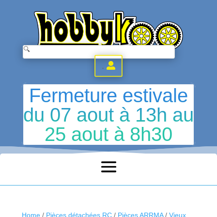
.
Fermeture estivale
du 07 aout à 13h au
25 aout à 8h30
Home
/
Pièces détachées RC
/
Pièces ARRMA
/
Vieux