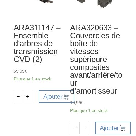
glissement
en
métal
ARA311147 –
ARA320633 –
Ensemble
Couvercles de
d’arbres de
boîte de
transmission
vitesses
CVD (2)
supérieure
composites
59,99
€
avant/arrière/to
Plus que 1 en stock
ur
d’amortisseur
Ajouter
−
+
quantité
19,99
€
de
Plus que 1 en stock
ARA311147
-
Ajouter
−
+
Ensemble
quantité