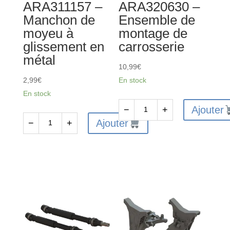
ARA311157 –
ARA320630 –
Manchon de
Ensemble de
moyeu à
montage de
glissement en
carrosserie
métal
10,99
€
2,99
€
En stock
En stock
Ajouter
−
+
quantité
Ajouter
−
+
quantité
de
de
ARA320630
ARA311157
-
-
Ensemble
Manchon
de
de
montage
moyeu
de
à
carrosserie