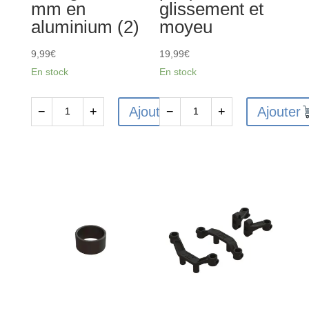
mm en
glissement et
aluminium (2)
moyeu
9,99
€
19,99
€
En stock
En stock
Ajouter
Ajouter
−
+
−
+
quantité
quantité
de
de
ARA310988
ARA310946
-
-
Moyeu
Ensemble
hexagonal
plaque
17
de
mm
glissement
en
et
aluminium
moyeu
(2)