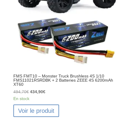
FMS FMT10 – Monster Truck Brushless 4S 1/10
FMS11021RSRDBK + 2 Batteries ZEEE 4S 6200mAh
XT60
Le
Le
494,70
€
434,90
€
prix
prix
En stock
initial
actuel
Voir le produit
était :
est :
494,70€.
434,90€.