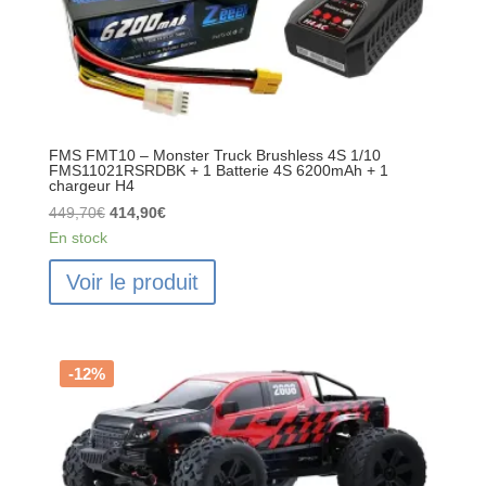
Rouge/Noir
-
FMS11021RSRDBK
FMS FMT10 – Monster Truck Brushless 4S 1/10
FMS11021RSRDBK + 1 Batterie 4S 6200mAh + 1
chargeur H4
Le
Le
449,70
€
414,90
€
prix
prix
En stock
initial
actuel
Voir le produit
était :
est :
449,70€.
414,90€.
-12%