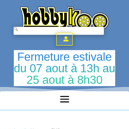
.
Fermeture estivale
du 07 aout à 13h au
25 aout à 8h30