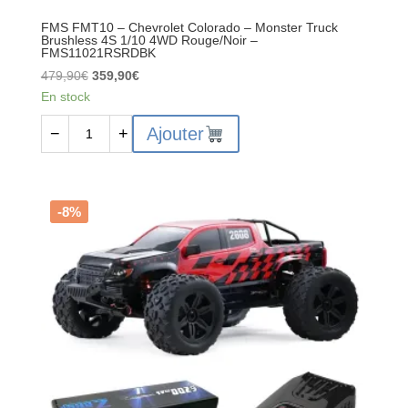
FMS FMT10 – Chevrolet Colorado – Monster Truck
Brushless 4S 1/10 4WD Rouge/Noir –
FMS11021RSRDBK
Le
Le
479,90
€
359,90
€
prix
prix
En stock
initial
actuel
quantité
Ajouter
−
+
était :
est :
de
479,90€.
359,90€.
FMS
FMT10
–
-8%
Chevrolet
Colorado
–
Monster
Truck
Brushless
4S
1/10
4WD