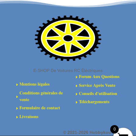
E-SHOP De Voitures RC Éléctriques
Forum Aux Questions
E
Mentions légales
Service Après Vente
E
E
Conditions générales de
Conseils d'utilisation
E
E
vente
Téléchargements
E
Formulaire de contact
E
Livraisons
E
0
©
2021-2026 Hobbykoo