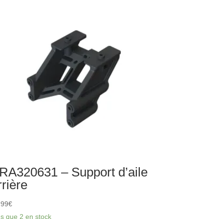
ntage
rrosserie
RA320631 – Support d’aile
rrière
,99
€
us que 2 en stock