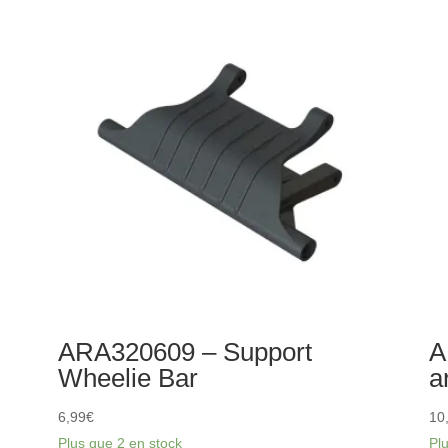
Support
de
de
mo
suspension
de
FF
ca
en
aluminium
rouge
ARA320609 – Support
A
Wheelie Bar
a
6,99
€
10
Plus que 2 en stock
Pl