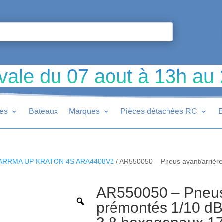
vale du 07 aout à 13h au
ues
Bateaux
Marques
Pièces détachées RC
E
ARRMA UP KRATON 4S ARA4408V2
/ AR550050 – Pneus avant/arrière
AR550050 – Pneus 
prémontés 1/10 dB