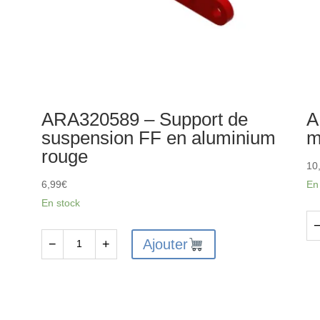
ARA320589 – Support de
A
suspension FF en aluminium
m
rouge
10
6,99
€
En
En stock
qu
Ajouter
−
+
quantité
de
de
AR
ARA320589
-
-
En