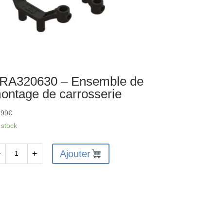
RA320630 – Ensemble de
ontage de carrosserie
,99
€
 stock
Ajouter
−
+
antité
A320630
semble