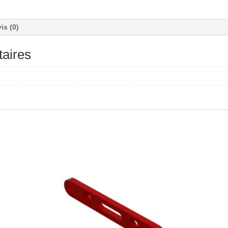
(2) :
4S
is (0)
aires