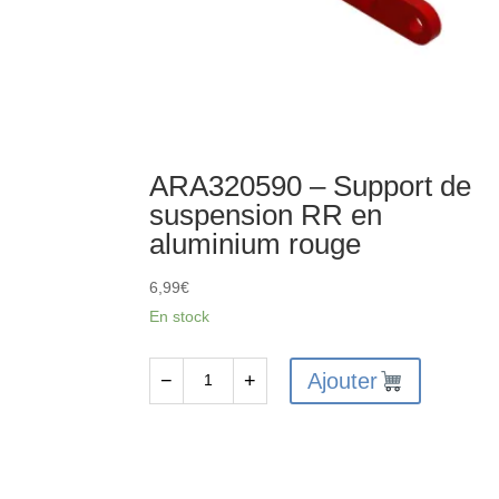
ARA320590 – Support de
suspension RR en
aluminium rouge
6,99
€
En stock
Ajouter
−
+
quantité
de
ARA320590
-