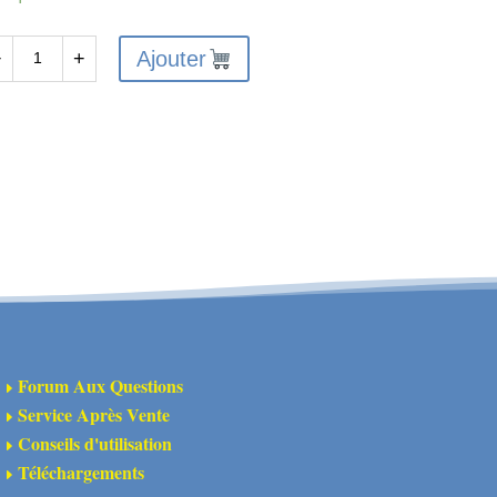
Ajouter
−
+
antité
A320631
pport
ile
ière
Forum Aux Questions
E
Service Après Vente
E
Conseils d'utilisation
E
Téléchargements
E