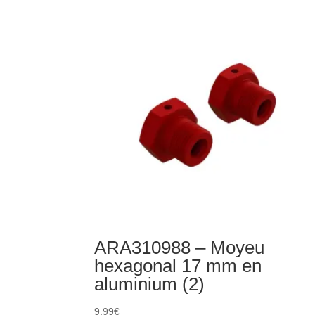
Support
de
suspension
RR
en
aluminium
rouge
ARA310988 – Moyeu
hexagonal 17 mm en
aluminium (2)
9,99
€