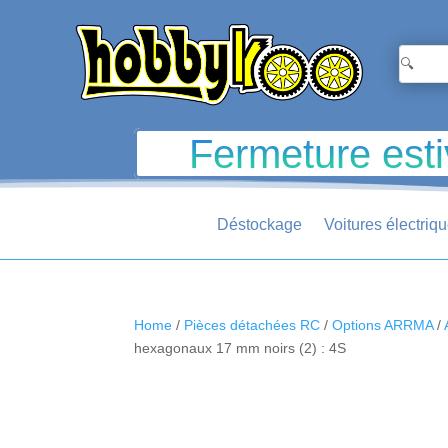
Fermeture esti
Déstockage
Voitures électriq
Home
/
Pièces détachées RC
/
Options ARRMA
/
hexagonaux 17 mm noirs (2) : 4S