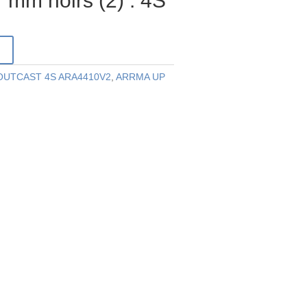
 mm noirs (2) : 4S
r
OUTCAST 4S ARA4410V2
,
ARRMA UP