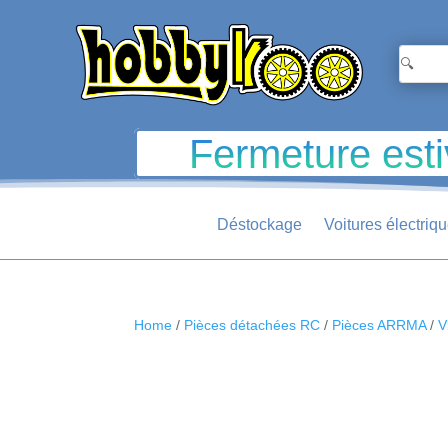
Fermeture esti
Déstockage
Voitures électriq
Home
/
Pièces détachées RC
/
Pièces ARRMA
/
V