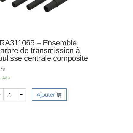
RA311065 – Ensemble
’arbre de transmission à
oulisse centrale composite
99
€
 stock
Ajouter
−
+
antité
A311065
semble