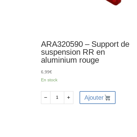
ARA320590 – Support de
suspension RR en
aluminium rouge
6,99
€
En stock
Ajouter
−
+
quantité
de
ARA320590
-
Support