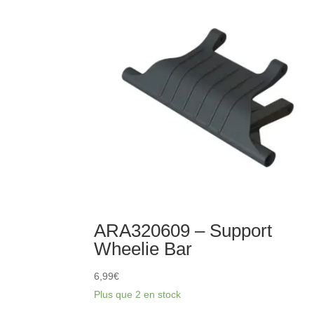
de
suspension
RR
en
aluminium
rouge
ARA320609 – Support
Wheelie Bar
6,99
€
Plus que 2 en stock