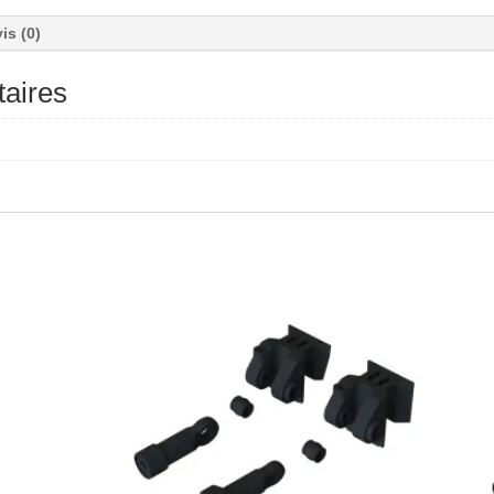
is (0)
aires