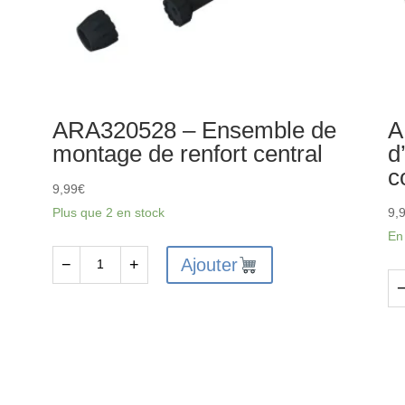
ARA320528 – Ensemble de
A
montage de renfort central
d
c
9,99
€
Plus que 2 en stock
9,
En
Ajouter
−
+
quantité
de
qu
ARA320528
de
-
AR
Ensemble
-
de
En