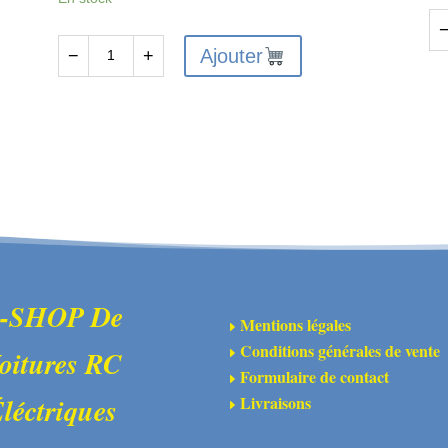
qu
Ajouter
−
+
quantité
de
de
AR
ARA310946
-
-
Di
Ensemble
de
plaque
sli
de
(4)
glissement
et
moyeu
-SHOP De
Mentions légales
E
Conditions générales de vente
oitures RC
E
Formulaire de contact
E
Livraisons
léctriques
E