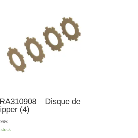
arbre
ansmission
ulisse
ntrale
mposite
RA310908 – Disque de
lipper (4)
,99
€
 stock