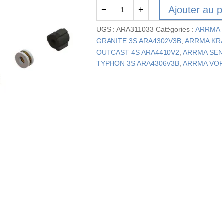
Ajouter au p
−
+
quantité
de
UGS :
ARA311033
Catégories :
ARRMA 
ARA311033
GRANITE 3S ARA4302V3B
,
ARRMA KR
-
OUTCAST 4S ARA4410V2
,
ARRMA SEN
Kit
TYPHON 3S ARA4306V3B
,
ARRMA VOR
d'entretien
d'embrayage
à
glissement