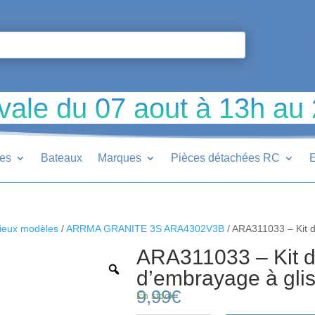
vale du 07 aout à 13h au
ues
Bateaux
Marques
Pièces détachées RC
E
ieux modèles
/
ARRMA GRANITE 3S ARA4302V3B
/ ARA311033 – Kit d
ARA311033 – Kit d’
d’embrayage à gli
9,99
€
En stock