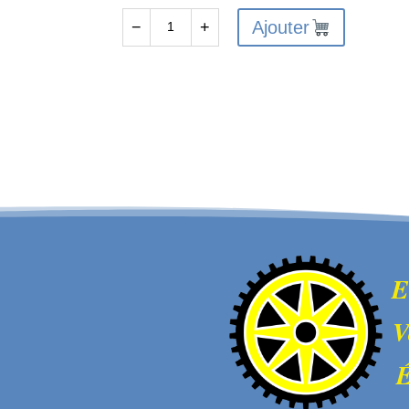
Ajouter
−
+
quantité
de
ARA320609
-
Support
Wheelie
Bar
E
V
É