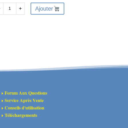
Ajouter
−
+
antité
A310908
sque
pper
Forum Aux Questions
E
Service Après Vente
E
Conseils d'utilisation
E
Téléchargements
E