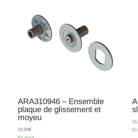
montage
d'
de
de
renfort
tr
central
à
co
ce
co
ARA310946 – Ensemble
A
plaque de glissement et
s
moyeu
11
19,99
€
En
En stock