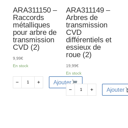
ARA311150 –
ARA311149 –
Raccords
Arbres de
métalliques
transmission
pour arbre de
CVD
transmission
différentiels et
CVD (2)
essieux de
roue (2)
9,99
€
En stock
19,99
€
En stock
Ajouter
−
+
quantité
Ajouter
−
+
de
quantité
ARA311150
de
-
ARA311149
Raccords
-
métalliques
Arbres