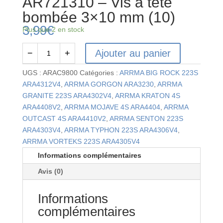
AR721310 – Vis à tête
bombée 3×10 mm (10)
3,99
€
Plus que 2 en stock
Ajouter au panier
−
+
quantité
de
UGS :
ARAC9800
Catégories :
ARRMA BIG ROCK 223S
AR721310
ARA4312V4
,
ARRMA GORGON ARA3230
,
ARRMA
-
GRANITE 223S ARA4302V4
,
ARRMA KRATON 4S
Vis
ARA4408V2
,
ARRMA MOJAVE 4S ARA4404
,
ARRMA
à
OUTCAST 4S ARA4410V2
,
ARRMA SENTON 223S
tête
ARA4303V4
,
ARRMA TYPHON 223S ARA4306V4
,
bombée
ARRMA VORTEKS 223S ARA4305V4
3x10
Informations complémentaires
mm
Avis (0)
(10)
Informations
complémentaires