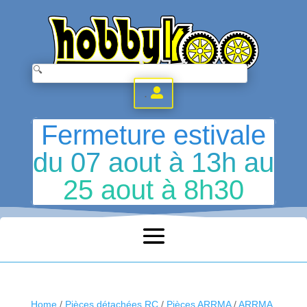
.
Fermeture estivale
du 07 aout à 13h au
25 aout à 8h30
Home
/
Pièces détachées RC
/
Pièces ARRMA
/
ARRMA