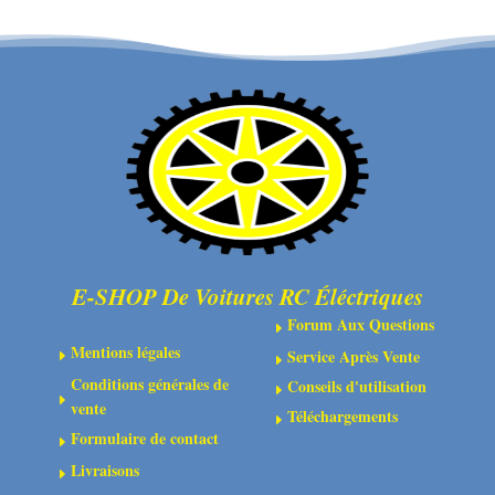
pour
de
arbre
transmission
de
CVD
transmission
différentiels
CVD
et
(2)
essieux
de
roue
(2)
E-SHOP De Voitures RC Éléctriques
Forum Aux Questions
E
Mentions légales
Service Après Vente
E
E
Conditions générales de
Conseils d'utilisation
E
E
vente
Téléchargements
E
Formulaire de contact
E
Livraisons
E