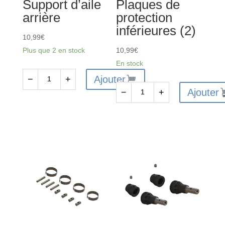
Support d’aile
Plaques de
arrière
protection
inférieures (2)
10,99
€
Plus que 2 en stock
10,99
€
En stock
Ajouter
−
+
quantité
Ajouter
−
+
de
quantité
ARA320631
de
-
ARA320632
Support
-
d'aile
Plaques
arrière
de
protection
inférieures
(2)