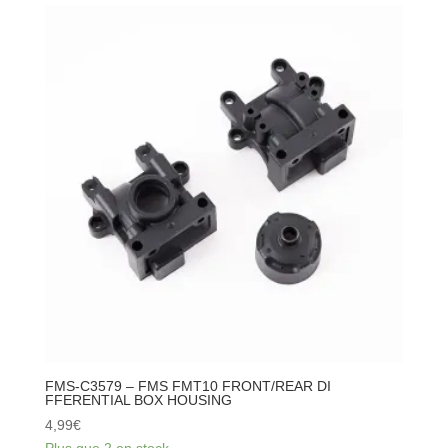
C3578
-
FMS
FMT10
CENTER
DIFFERENTIAL
GEAR
SET
FMS-C3579 – FMS FMT10 FRONT/REAR DI
FFERENTIAL BOX HOUSING
4,99
€
Plus que 2 en stock