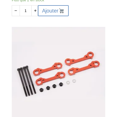
quantité
Ajouter
−
+
de
FMS-
C3579
-
FMS
FMT10
FRONT/REAR
DI
FFERENTIAL
BOX
HOUSING