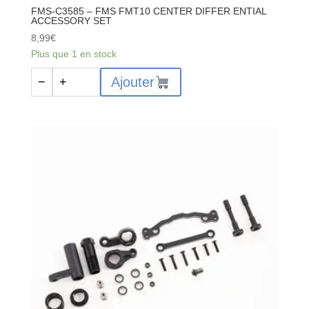
FMS-C3585 – FMS FMT10 CENTER DIFFER ENTIAL
ACCESSORY SET
8,99
€
Plus que 1 en stock
quantité
Ajouter
−
+
de
FMS-
C3585
-
FMS
FMT10
CENTER
DIFFER
ENTIAL
ACCESSORY
SET