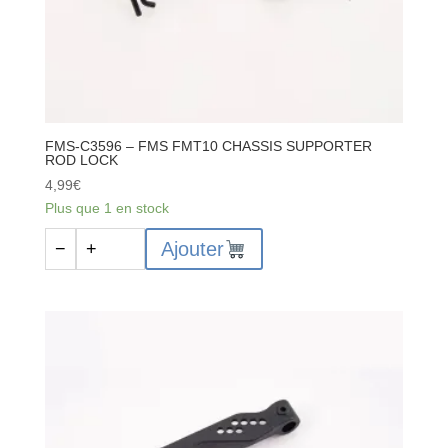
FMS-C3596 – FMS FMT10 CHASSIS SUPPORTER
ROD LOCK
4,99
€
Plus que 1 en stock
quantité
Ajouter
−
+
de
FMS-
C3596
-
FMS
FMT10
CHASSIS
SUPPORTER
ROD