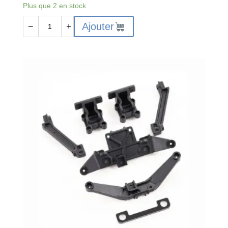
Plus que 2 en stock
quantité
Ajouter
−
+
de
FMS-
C3594
-
FMS
FMT10
TRANSMISSION
SHAFT
SET