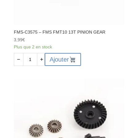
FMS-C3575 – FMS FMT10 13T PINION GEAR
3,99
€
Plus que 2 en stock
quantité
Ajouter
−
+
de
FMS-
C3575
-
FMS
FMT10
13T
PINION
GEAR