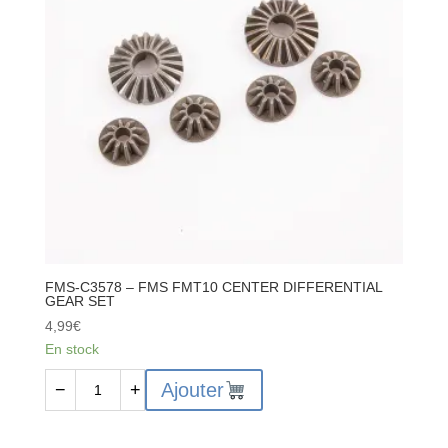
DI
FFERENTIAL
GEAR
SET
FMS-C3578 – FMS FMT10 CENTER DIFFERENTIAL
GEAR SET
4,99
€
En stock
quantité
Ajouter
−
+
de
FMS-