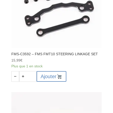
FMS-C3592 – FMS FMT10 STEERING LINKAGE SET
15,99
€
Plus que 1 en stock
quantité
Ajouter
−
+
de
FMS-
C3592
-
FMS
FMT10