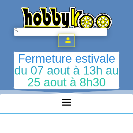
.
Fermeture estivale
du 07 aout à 13h au
25 aout à 8h30