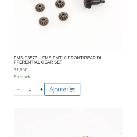
FMS-C3577 – FMS FMT10 FRONT/REAR DI
FFERENTIAL GEAR SET
31,99
€
En stock
quantité
Ajouter
−
+
de
FMS-
C3577
-
FMS
FMT10
FRONT/REAR