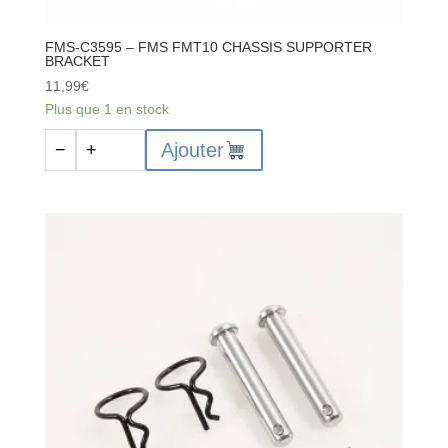
FMS-C3595 – FMS FMT10 CHASSIS SUPPORTER
BRACKET
11,99
€
Plus que 1 en stock
quantité
Ajouter
−
+
de
FMS-
C3595
-
FMS
FMT10
CHASSIS
SUPPORTER
BRACKET