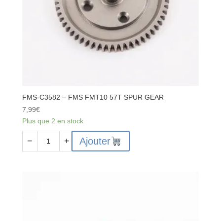
FMS-C3582 – FMS FMT10 57T SPUR GEAR
7,99
€
Plus que 2 en stock
quantité
Ajouter
−
+
de
FMS-
C3582
-
FMS
FMT10
57T