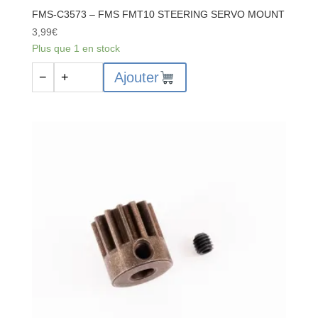
FMS-C3573 – FMS FMT10 STEERING SERVO MOUNT
3,99
€
Plus que 1 en stock
quantité
Ajouter
−
+
de
FMS-
C3573
-
FMS
FMT10
STEERING
SERVO
MOUNT