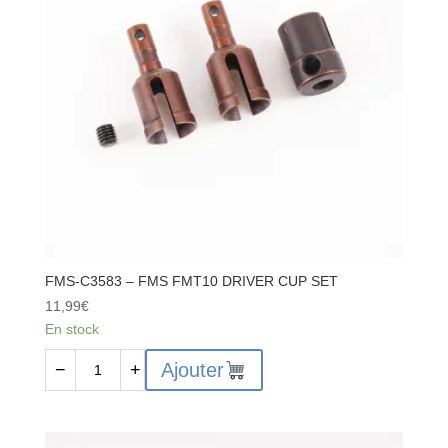
SPUR
GEAR
FMS-C3583 – FMS FMT10 DRIVER CUP SET
11,99
€
En stock
quantité
Ajouter
−
+
de
FMS-
C3583