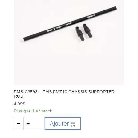
STEERING
LINKAGE
SET
FMS-C3593 – FMS FMT10 CHASSIS SUPPORTER
ROD
4,99
€
Plus que 1 en stock
quantité
Ajouter
−
+
de
FMS-