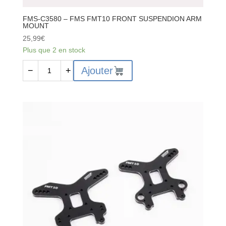
FMS-C3580 – FMS FMT10 FRONT SUSPENDION ARM
MOUNT
25,99
€
Plus que 2 en stock
quantité
Ajouter
−
+
de
FMS-
C3580
-
FMS
FMT10
FRONT
SUSPENDION
ARM
MOUNT