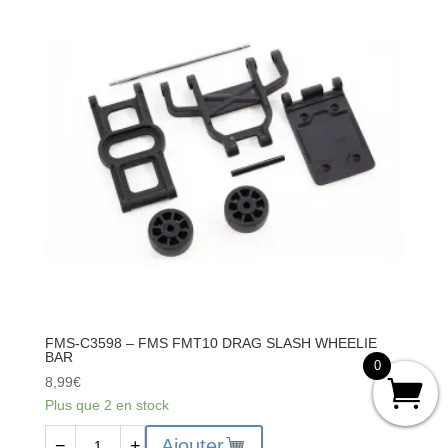
FMS
FMT10
SHOCK
TOWER
BRACKET
SET
FMS-C3598 – FMS FMT10 DRAG SLASH WHEELIE
BAR
0
8,99
€
Plus que 2 en stock
quantité
Ajouter
−
+