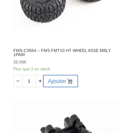
FMS-C3564 – FMS FMT10 HT WHEEL ASSE MBLY
1PAIR
35,99
€
Plus que 2 en stock
quantité
Ajouter
−
+
de
FMS-
C3564
-
FMS
FMT10
HT
WHEEL