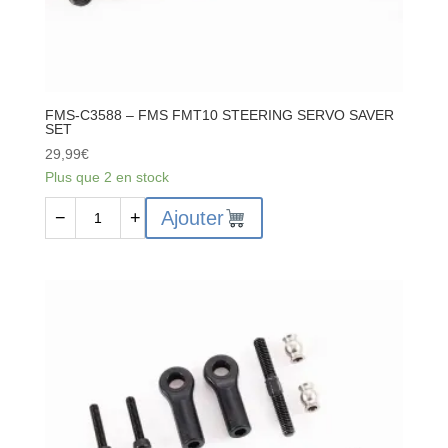
FMS-C3588 – FMS FMT10 STEERING SERVO SAVER
SET
29,99
€
Plus que 2 en stock
quantité
Ajouter
−
+
de
FMS-
C3588
-
FMS
FMT10
STEERING
SERVO
SAVER
SET