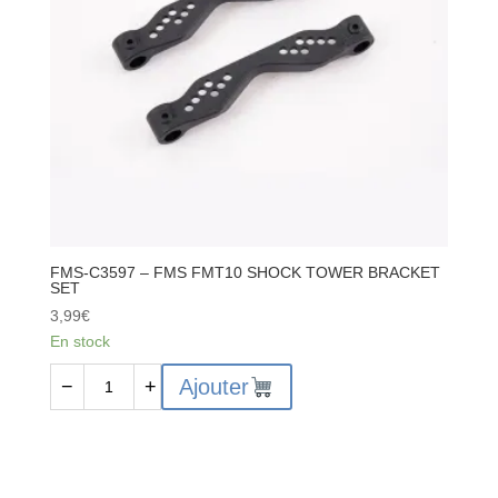
LOCK
FMS-C3597 – FMS FMT10 SHOCK TOWER BRACKET
SET
3,99
€
En stock
quantité
Ajouter
−
+
de
FMS-
C3597
-