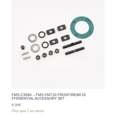
-
FMS
FMT10
DRIVER
CUP
SET
FMS-C3584 – FMS FMT10 FRONT/REAR DI
FFERENTIAL ACCESSORY SET
8,99
€
Plus que 2 en stock