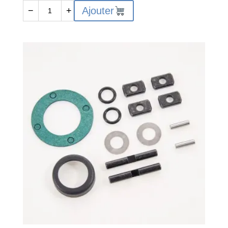
quantité
Ajouter
−
+
de
FMS-
C3584
-
FMS
FMT10
FRONT/REAR
DI
FFERENTIAL
ACCESSORY
SET