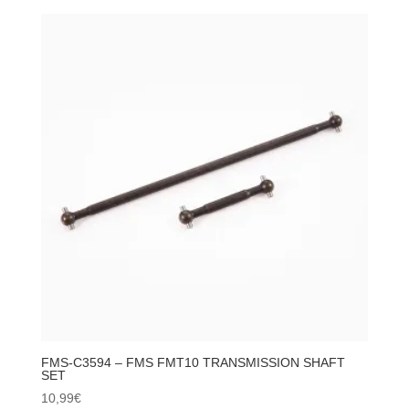
C3593
-
FMS
FMT10
CHASSIS
SUPPORTER
ROD
FMS-C3594 – FMS FMT10 TRANSMISSION SHAFT
SET
10,99
€