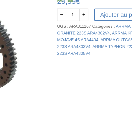
29,99
€
En stock
Ajouter au p
−
+
quantité
de
UGS :
ARA311167
Catégories :
ARRMA 
ARA311167
GRANITE 223S ARA4302V4
,
ARRMA KR
-
MOJAVE 4S ARA4404
,
ARRMA OUTCAS
Engrenage
223S ARA4303V4
,
ARRMA TYPHON 22
droit
223S ARA4305V4
de
différentiel
central
en
métal
57T
0.8
MOD