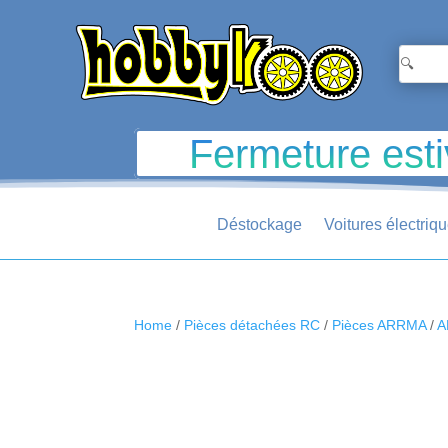
Fermeture esti
Déstockage
Voitures électriq
Home
/
Pièces détachées RC
/
Pièces ARRMA
/
A