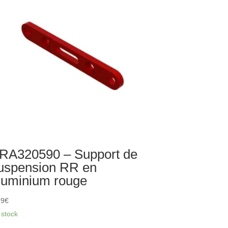
fort
tral
RA320590 – Support de
uspension RR en
luminium rouge
99
€
 stock