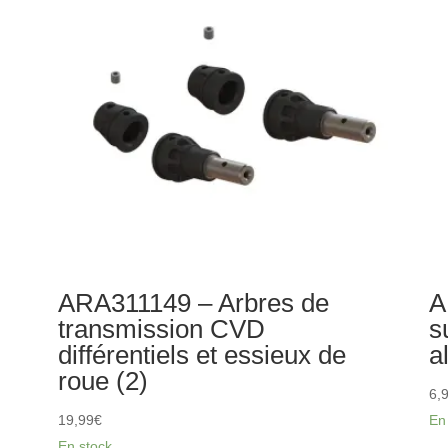
Bar
ren
cen
(2)
ARA311149 – Arbres de
A
transmission CVD
s
différentiels et essieux de
a
roue (2)
6,
19,99
€
En
En stock