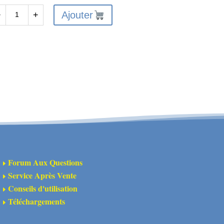
Ajouter
−
+
antité
A320590
pport
spension
R
uminium
uge
Forum Aux Questions
E
Service Après Vente
E
Conseils d'utilisation
E
Téléchargements
E