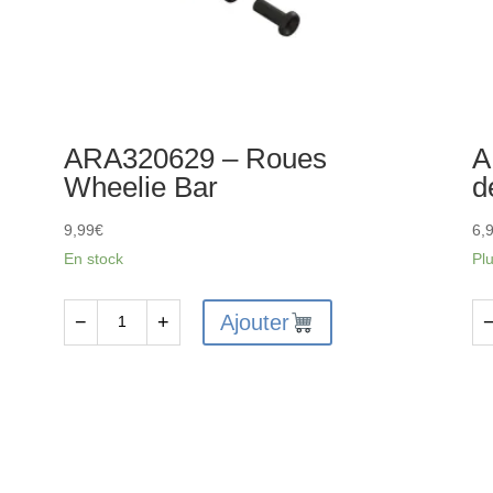
ARA320629 – Roues
A
Wheelie Bar
d
9,99
€
6,
En stock
Pl
Ajouter
−
+
quantité
qu
de
de
ARA320629
AR
-
-
Roues
Co
Wheelie
de