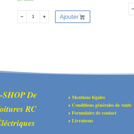
qu
Ajouter
−
+
quantité
de
de
AR
ARA311149
-
-
Su
Arbres
de
de
su
transmission
R
CVD
en
différentiels
al
et
ro
-SHOP De
Mentions légales
E
essieux
Conditions générales de vente
oitures RC
E
de
Formulaire de contact
E
roue
Livraisons
léctriques
E
(2)