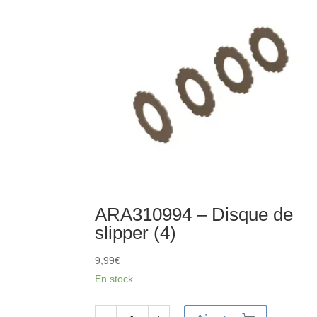
D5
13T
0.8Mod
ARA310994 – Disque de
slipper (4)
9,99
€
En stock