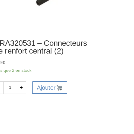
RA320531 – Connecteurs
e renfort central (2)
99
€
us que 2 en stock
Ajouter
−
+
antité
A320531
nnecteurs