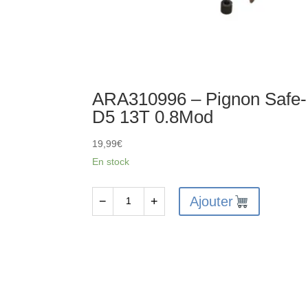
ARA310996 – Pignon Safe-
D5 13T 0.8Mod
19,99
€
En stock
Ajouter
−
+
quantité
de
ARA310996
-
Pignon
Safe-