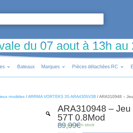
vale du 07 aout à 13h au
ues
Bateaux
Marques
Pièces détachées RC
E
ieux modèles
/
ARRMA VORTEKS 3S ARA4305V3B
/ ARA310948 – Jeu 
ARA310948 – Jeu d
57T 0.8Mod
89,99
€
Plus que 1 en stock