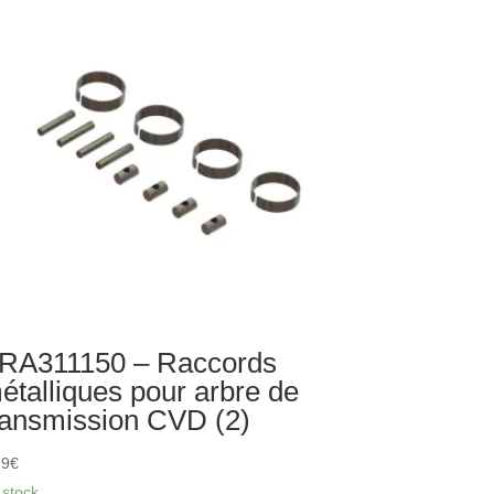
spension
R
uminium
uge
RA311150 – Raccords
étalliques pour arbre de
ransmission CVD (2)
99
€
 stock