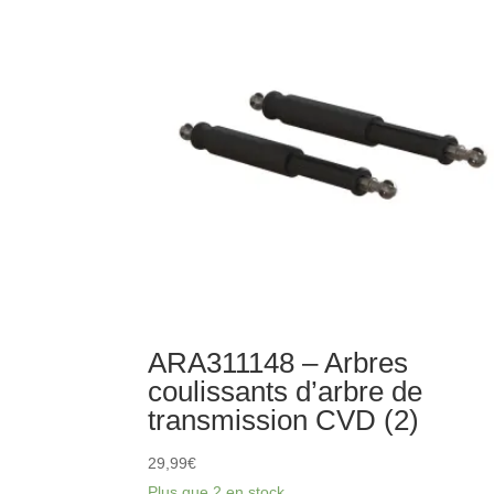
renfort
centrale
(2)
ARA311148 – Arbres
coulissants d’arbre de
transmission CVD (2)
29,99
€
Plus que 2 en stock