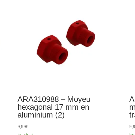
protection
de
inférieures
su
(2)
R
en
al
ro
ARA310988 – Moyeu
A
hexagonal 17 mm en
m
aluminium (2)
t
9,99
€
9,
En stock
En