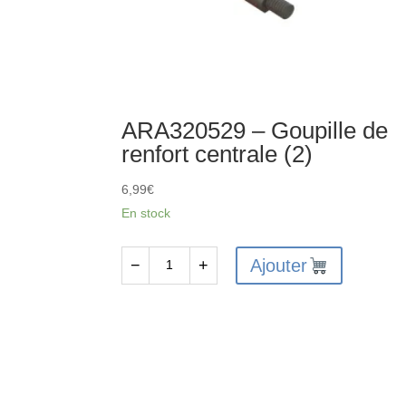
ARA320529 – Goupille de
renfort centrale (2)
6,99
€
En stock
Ajouter
−
+
quantité
de
ARA320529
-
Goupille
de