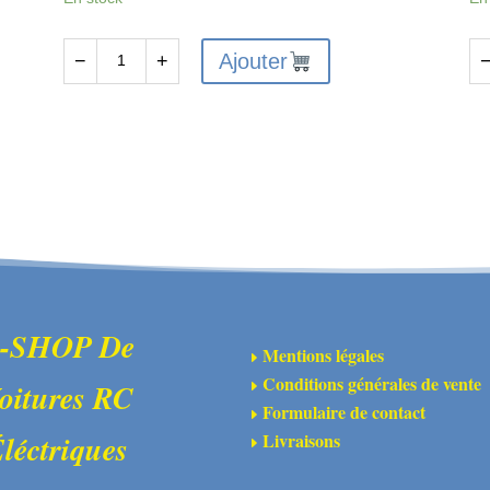
Ajouter
−
+
quantité
qu
de
de
ARA310988
AR
-
-
Moyeu
Ra
hexagonal
mé
17
po
mm
ar
en
de
aluminium
tr
-SHOP De
Mentions légales
E
(2)
C
Conditions générales de vente
oitures RC
E
(2)
Formulaire de contact
E
Livraisons
léctriques
E