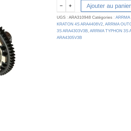
Ajouter au panie
−
+
quantité
de
UGS :
ARA310948
Catégories :
ARRMA 
ARA310948
KRATON 4S ARA4408V2
,
ARRMA OUTC
-
3S ARA4303V3B
,
ARRMA TYPHON 3S 
Jeu
ARA4305V3B
de
patins
en
acier
57T
0.8Mod