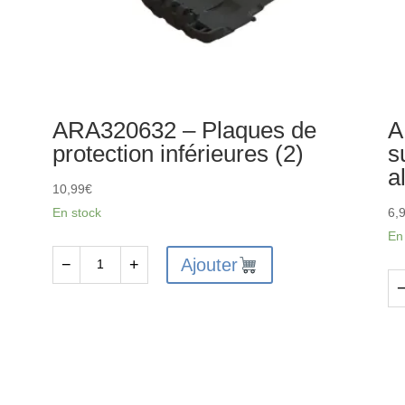
ARA320632 – Plaques de
A
protection inférieures (2)
s
a
10,99
€
En stock
6,
En
Ajouter
−
+
quantité
de
qu
ARA320632
de
-
AR
Plaques
-
de
Su