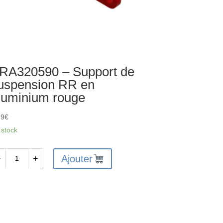
RA320590 – Support de
uspension RR en
luminium rouge
99
€
 stock
Ajouter
−
+
antité
A320590
pport