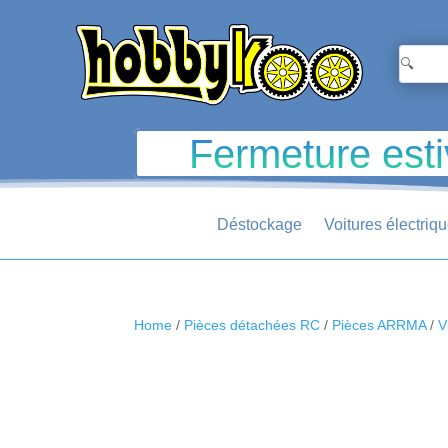
Fermeture esti
Déstockage
Voitures électriq
Home
/
Pièces détachées RC
/
Pièces ARRMA
/
V