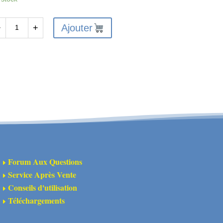
Ajouter
−
+
antité
A311150
ccords
talliques
ur
bre
ansmission
Forum Aux Questions
E
VD
Service Après Vente
E
Conseils d'utilisation
E
Téléchargements
E