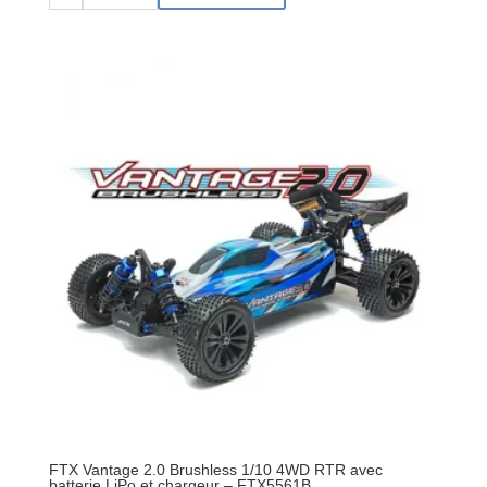
de
FTX
VANTAGE
1/10
BRUSHLESS
BUGGY
4WD
RTR
avec
LIPO
et
chargeur
-
FTX5532
FTX Vantage 2.0 Brushless 1/10 4WD RTR avec
batterie LiPo et chargeur – FTX5561B