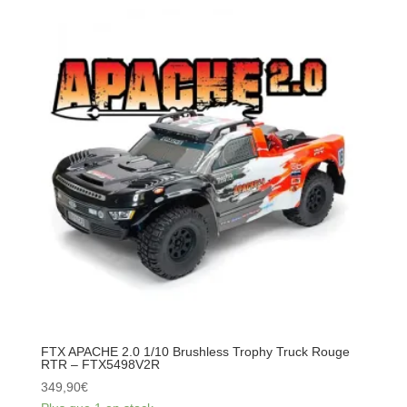
APACHE
2.0
1/10
Brushless
Trophy
Truck
Bleu
RTR
-
FTX5498V2B
FTX APACHE 2.0 1/10 Brushless Trophy Truck Rouge
RTR – FTX5498V2R
349,90
€