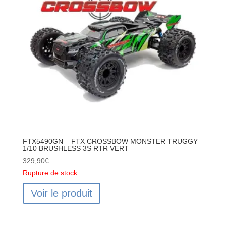
1/10
BRUSHLESS
3S
RTR
BLEU
FTX5490GN – FTX CROSSBOW MONSTER TRUGGY
1/10 BRUSHLESS 3S RTR VERT
329,90
€
Rupture de stock
Voir le produit