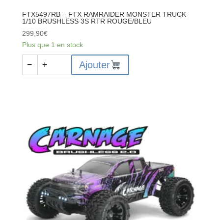
FTX5497RB – FTX RAMRAIDER MONSTER TRUCK
1/10 BRUSHLESS 3S RTR ROUGE/BLEU
299,90
€
Plus que 1 en stock
quantité
Ajouter
−
+
de
FTX5497RB
-
FTX
RAMRAIDER
MONSTER
TRUCK
1/10
BRUSHLESS
3S
RTR
ROUGE/BLEU