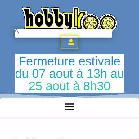
.
Fermeture estivale
du 07 aout à 13h au
25 aout à 8h30