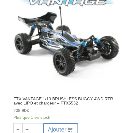
BRUSHLESS
1/10
4WD
RTR
-
FTX5571
FTX VANTAGE 1/10 BRUSHLESS BUGGY 4WD RTR
avec LIPO et chargeur – FTX5532
209,90
€
Plus que 1 en stock
quantité
Ajouter
−
+