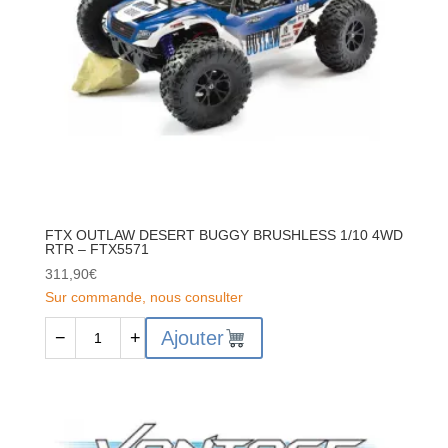
FTX OUTLAW DESERT BUGGY BRUSHLESS 1/10 4WD
RTR – FTX5571
311,90
€
Sur commande, nous consulter
quantité
Ajouter
−
+
de
FTX
OUTLAW
DESERT
BUGGY