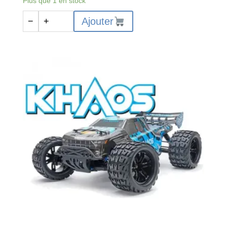
Plus que 1 en stock
quantité
Ajouter
−
+
de
FTX
APACHE
2.0
1/10
Brushless
Trophy
Truck
Rouge
RTR
-
FTX5498V2R