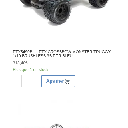
FTX5490BL – FTX CROSSBOW MONSTER TRUGGY
1/10 BRUSHLESS 3S RTR BLEU
313,40
€
Plus que 1 en stock
quantité
Ajouter
−
+
de
FTX5490BL
-
FTX
CROSSBOW
MONSTER
TRUGGY