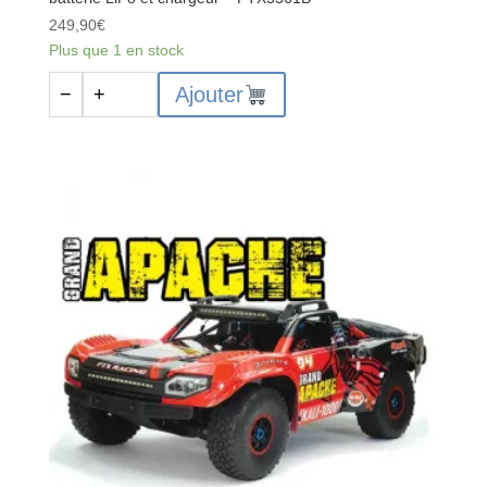
249,90
€
Plus que 1 en stock
quantité
Ajouter
−
+
de
FTX
Vantage
2.0
Brushless
1/10
4WD
RTR
avec
batterie
LiPo
et
chargeur
-
FTX5561B