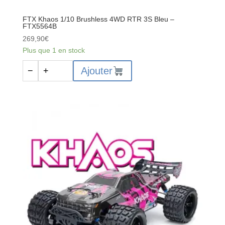
FTX Khaos 1/10 Brushless 4WD RTR 3S Bleu –
FTX5564B
269,90
€
Plus que 1 en stock
quantité
Ajouter
−
+
de
FTX
Khaos
1/10
Brushless
4WD
RTR
3S
Bleu
-
FTX5564B