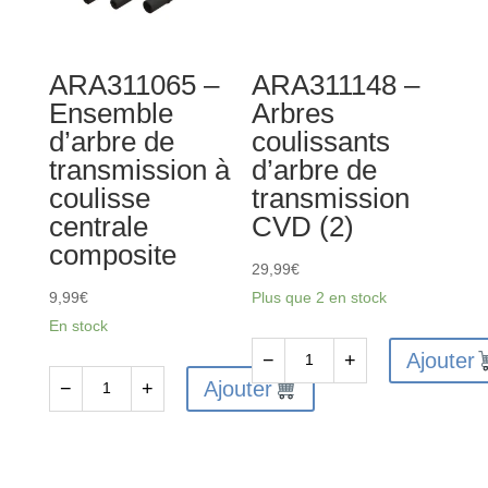
ARA311065 –
ARA311148 –
Ensemble
Arbres
d’arbre de
coulissants
transmission à
d’arbre de
coulisse
transmission
centrale
CVD (2)
composite
29,99
€
9,99
€
Plus que 2 en stock
En stock
Ajouter
−
+
quantité
Ajouter
−
+
quantité
de
de
ARA311148
ARA311065
-
-
Arbres