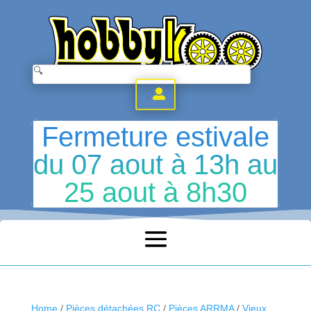
.
Fermeture estivale
du 07 aout à 13h au
25 aout à 8h30
Home
/
Pièces détachées RC
/
Pièces ARRMA
/
Vieux