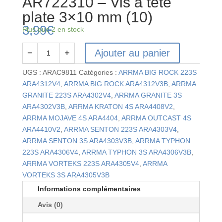
AR722310 – Vis à tête
plate 3×10 mm (10)
3,99
€
Plus que 2 en stock
Ajouter au panier
−
+
quantité
de
UGS :
ARAC9811
Catégories :
ARRMA BIG ROCK 223S
AR722310
ARA4312V4
,
ARRMA BIG ROCK ARA4312V3B
,
ARRMA
-
GRANITE 223S ARA4302V4
,
ARRMA GRANITE 3S
Vis
ARA4302V3B
,
ARRMA KRATON 4S ARA4408V2
,
à
ARRMA MOJAVE 4S ARA4404
,
ARRMA OUTCAST 4S
tête
ARA4410V2
,
ARRMA SENTON 223S ARA4303V4
,
plate
ARRMA SENTON 3S ARA4303V3B
,
ARRMA TYPHON
3x10
223S ARA4306V4
,
ARRMA TYPHON 3S ARA4306V3B
,
mm
ARRMA VORTEKS 223S ARA4305V4
,
ARRMA
(10)
VORTEKS 3S ARA4305V3B
Informations complémentaires
Avis (0)