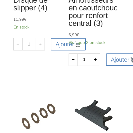
slipper (4)
en caoutchouc
pour renfort
11,99
€
central (3)
En stock
6,99
€
Plus que 2 en stock
Ajouter
−
+
quantité
de
Ajouter
−
+
ARA310908
quantité
-
de
Disque
ARA320530
de
-
slipper
Amortisseurs
(4)
en
caoutchouc
pour
renfort
central