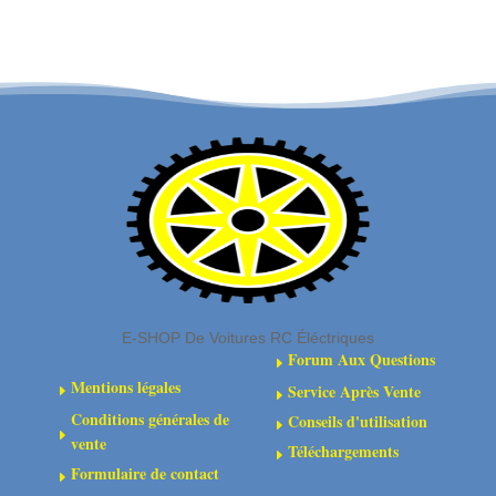
Ensemble
coulissants
d'arbre
d'arbre
de
de
transmission
transmission
à
CVD
coulisse
(2)
centrale
composite
E-SHOP De Voitures RC Éléctriques
Forum Aux Questions
E
Mentions légales
Service Après Vente
E
E
Conditions générales de
Conseils d'utilisation
E
E
vente
Téléchargements
E
Formulaire de contact
E