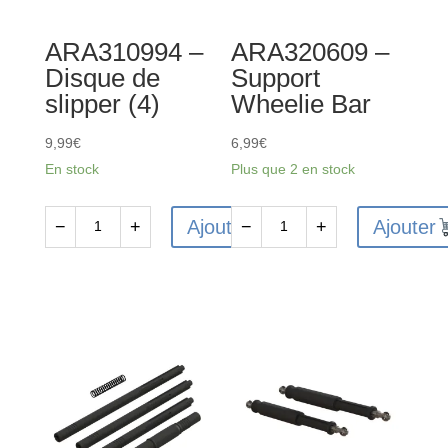
(3)
ARA310994 –
ARA320609 –
Disque de
Support
slipper (4)
Wheelie Bar
9,99
€
6,99
€
En stock
Plus que 2 en stock
Ajouter
Ajouter
−
+
−
+
quantité
quantité
de
de
ARA310994
ARA320609
-
-
Disque
Support
de
Wheelie
slipper
Bar
(4)