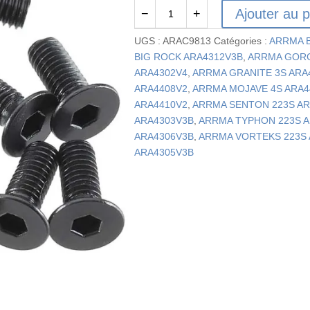
Ajouter au p
−
+
quantité
de
UGS :
ARAC9813
Catégories :
ARRMA B
AR722308
BIG ROCK ARA4312V3B
,
ARRMA GOR
-
ARA4302V4
,
ARRMA GRANITE 3S ARA
Vis
ARA4408V2
,
ARRMA MOJAVE 4S ARA4
à
ARA4410V2
,
ARRMA SENTON 223S AR
tête
ARA4303V3B
,
ARRMA TYPHON 223S A
plate
ARA4306V3B
,
ARRMA VORTEKS 223S 
3x8
ARA4305V3B
mm
(10)