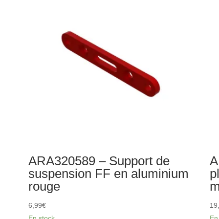
montage
arr
de
carrosserie
ARA320589 – Support de
A
suspension FF en aluminium
p
rouge
m
6,99
€
19
En stock
En