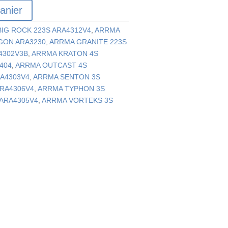
anier
IG ROCK 223S ARA4312V4
,
ARRMA
GON ARA3230
,
ARRMA GRANITE 223S
4302V3B
,
ARRMA KRATON 4S
404
,
ARRMA OUTCAST 4S
A4303V4
,
ARRMA SENTON 3S
RA4306V4
,
ARRMA TYPHON 3S
ARA4305V4
,
ARRMA VORTEKS 3S