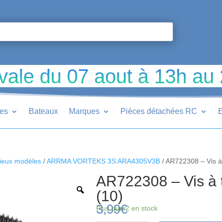
vale du 07 aout à 13h au
ues
Bateaux
Marques
Pièces détachées RC
E
ieux modèles
/
ARRMA VORTEKS 3S ARA4305V3B
/ AR722308 – Vis à
AR722308 – Vis à 
(10)
3,99
€
Plus que 2 en stock