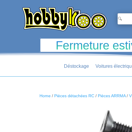
Fermeture esti
Déstockage
Voitures électriq
Home
/
Pièces détachées RC
/
Pièces ARRMA
/
V