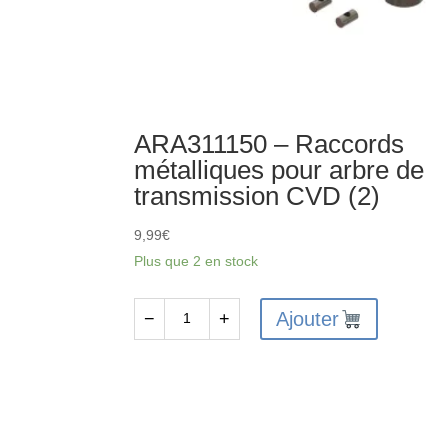
ARA311150 – Raccords
métalliques pour arbre de
transmission CVD (2)
9,99
€
Plus que 2 en stock
Ajouter
−
+
quantité
de
ARA311150
-
Raccords