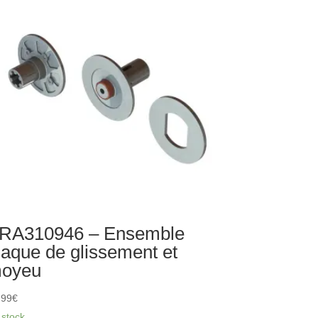
ière
RA310946 – Ensemble
laque de glissement et
oyeu
,99
€
 stock