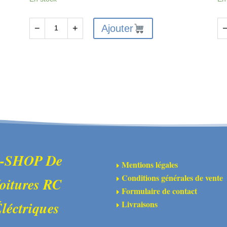
Ajouter
−
+
quantité
qu
de
de
ARA320589
AR
-
-
Support
En
de
pl
suspension
de
FF
gl
en
et
aluminium
mo
-SHOP De
Mentions légales
E
rouge
Conditions générales de vente
oitures RC
E
Formulaire de contact
E
Livraisons
léctriques
E