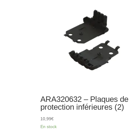
métalliques
pour
arbre
de
transmission
CVD
(2)
ARA320632 – Plaques de
protection inférieures (2)
10,99
€
En stock