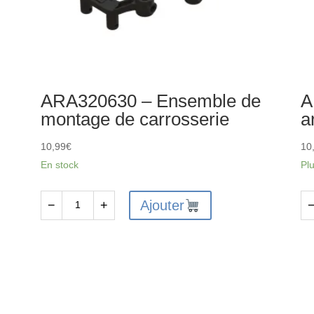
ARA320630 – Ensemble de
A
montage de carrosserie
a
10,99
€
10
En stock
Pl
Ajouter
−
+
quantité
qu
de
de
ARA320630
AR
-
-
Ensemble
Su
de
d'a