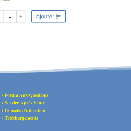
Ajouter
−
+
antité
A310946
semble
aque
issement
yeu
Forum Aux Questions
E
Service Après Vente
E
Conseils d'utilisation
E
Téléchargements
E