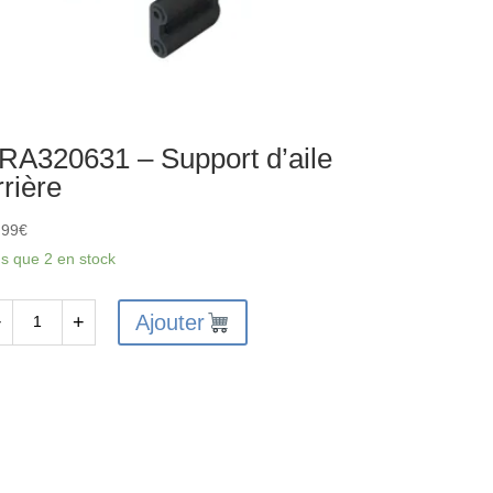
RA320631 – Support d’aile
rrière
,99
€
us que 2 en stock
Ajouter
−
+
antité
A320631
pport
ile