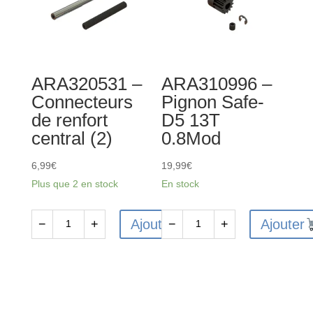
aluminium
CVD
(2)
différentiels
et
essieux
ARA320531 –
ARA310996 –
de
Connecteurs
Pignon Safe-
roue
de renfort
D5 13T
(2)
central (2)
0.8Mod
6,99
€
19,99
€
Plus que 2 en stock
En stock
Ajouter
Ajouter
−
+
−
+
quantité
quantité
de
de
ARA320531
ARA310996
-
-
Connecteurs
Pignon