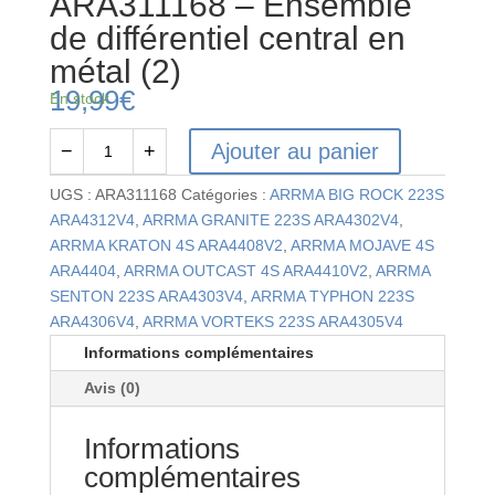
ARA311168 – Ensemble
de différentiel central en
métal (2)
19,99
€
En stock
Ajouter au panier
−
+
quantité
de
UGS :
ARA311168
Catégories :
ARRMA BIG ROCK 223S
ARA311168
ARA4312V4
,
ARRMA GRANITE 223S ARA4302V4
,
-
ARRMA KRATON 4S ARA4408V2
,
ARRMA MOJAVE 4S
Ensemble
ARA4404
,
ARRMA OUTCAST 4S ARA4410V2
,
ARRMA
de
SENTON 223S ARA4303V4
,
ARRMA TYPHON 223S
différentiel
ARA4306V4
,
ARRMA VORTEKS 223S ARA4305V4
central
Informations complémentaires
en
Avis (0)
métal
(2)
Informations
complémentaires