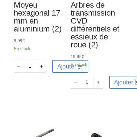
Moyeu
Arbres de
hexagonal 17
transmission
mm en
CVD
aluminium (2)
différentiels et
essieux de
9,99
€
roue (2)
En stock
19,99
€
En stock
Ajouter
−
+
quantité
de
Ajouter
−
+
ARA310988
quantité
-
de
Moyeu
ARA311149
hexagonal
-
17
Arbres
mm
de
en
transmission