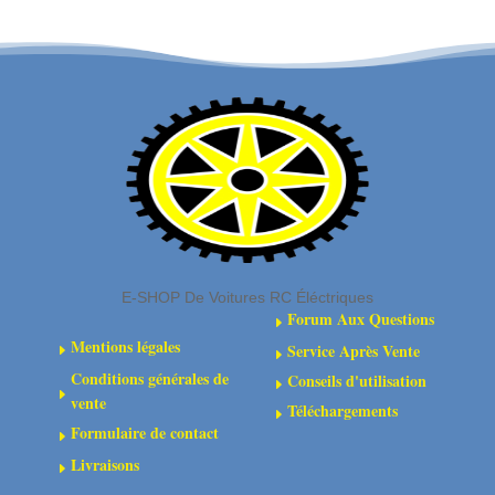
de
Safe-
renfort
D5
central
13T
(2)
0.8Mod
E-SHOP De Voitures RC Éléctriques
Forum Aux Questions
E
Mentions légales
Service Après Vente
E
E
Conditions générales de
Conseils d'utilisation
E
E
vente
Téléchargements
E
Formulaire de contact
E
Livraisons
E