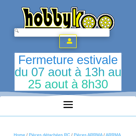
.
Fermeture estivale
du 07 aout à 13h au
25 aout à 8h30
Home
/
Pièces détachées RC
/
Pièces ARRMA
/
ARRMA