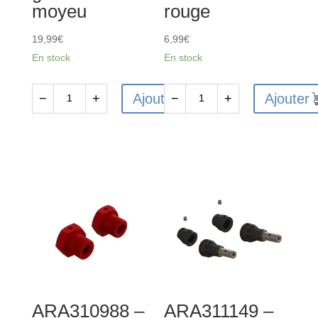
moyeu
rouge
19,99
€
6,99
€
En stock
En stock
Ajouter
Ajouter
−
+
−
+
quantité
quantité
de
de
ARA310946
ARA320589
-
-
Ensemble
Support
plaque
de
de
suspension
glissement
FF
et
en
moyeu
aluminium
rouge
ARA310988 –
ARA311149 –