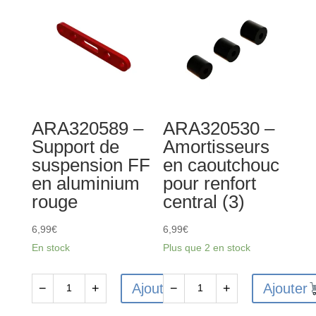
de
modules
de
transmission
avant/arrière
Metal
ARA320589 –
ARA320530 –
Gear
Support de
Amortisseurs
suspension FF
en caoutchouc
en aluminium
pour renfort
rouge
central (3)
6,99
€
6,99
€
En stock
Plus que 2 en stock
Ajouter
Ajouter
−
+
−
+
quantité
quantité
de
de