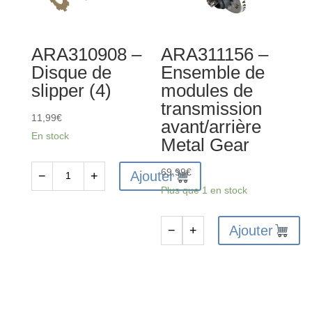
transmission
CVD
ARA310908 –
ARA311156 –
(2)
Disque de
Ensemble de
slipper (4)
modules de
transmission
11,99
€
avant/arrière
En stock
Metal Gear
69,99
€
Ajouter
−
+
quantité
Plus que 1 en stock
de
ARA310908
Ajouter
−
+
-
quantité
Disque
de
de
ARA311156
slipper
-
(4)
Ensemble