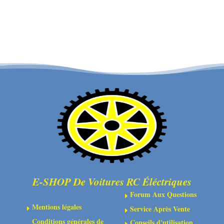
ARA320589
ARA320530
-
-
Support
Amortisseurs
de
en
suspension
caoutchouc
FF
pour
en
renfort
aluminium
central
rouge
(3)
E-SHOP De Voitures RC Éléctriques
Forum Aux Questions
E
Mentions légales
Service Après Vente
E
E
Conditions générales de
Conseils d'utilisation
E