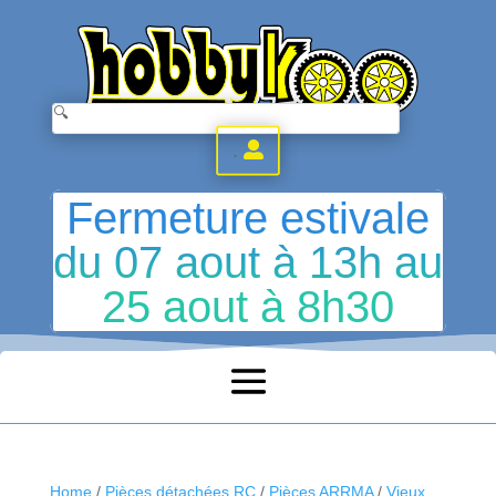
.
Fermeture estivale
du 07 aout à 13h au
25 aout à 8h30
Home
/
Pièces détachées RC
/
Pièces ARRMA
/
Vieux