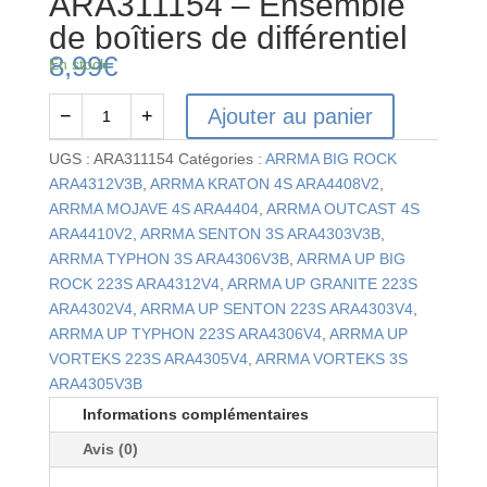
ARA311154 – Ensemble
de boîtiers de différentiel
8,99
€
En stock
Ajouter au panier
−
+
quantité
de
UGS :
ARA311154
Catégories :
ARRMA BIG ROCK
ARA311154
ARA4312V3B
,
ARRMA KRATON 4S ARA4408V2
,
-
ARRMA MOJAVE 4S ARA4404
,
ARRMA OUTCAST 4S
Ensemble
ARA4410V2
,
ARRMA SENTON 3S ARA4303V3B
,
de
ARRMA TYPHON 3S ARA4306V3B
,
ARRMA UP BIG
boîtiers
ROCK 223S ARA4312V4
,
ARRMA UP GRANITE 223S
de
ARA4302V4
,
ARRMA UP SENTON 223S ARA4303V4
,
différentiel
ARRMA UP TYPHON 223S ARA4306V4
,
ARRMA UP
VORTEKS 223S ARA4305V4
,
ARRMA VORTEKS 3S
ARA4305V3B
Informations complémentaires
Avis (0)