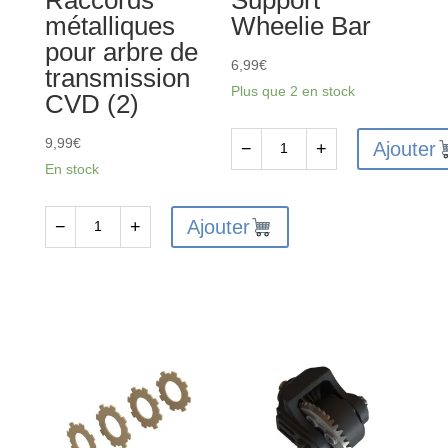
métalliques
Wheelie Bar
pour arbre de
6,99
€
transmission
Plus que 2 en stock
CVD (2)
9,99
€
Ajouter
−
+
quantité
En stock
de
ARA320609
Ajouter
−
+
quantité
-
de
Support
ARA311150
Wheelie
-
Bar
Raccords
métalliques
pour
arbre
de