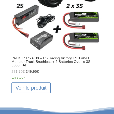
Truck
Brushless
RTR
–
2S~3S
PACK FSR53708 – FS Racing Victory 1/10 4WD
Monster Truck Brushless + 2 Batteries Ovonic 3S
5500mAH
Le
Le
291,70
€
249,90
€
prix
prix
En stock
initial
actuel
Voir le produit
était :
est :
291,70€.
249,90€.