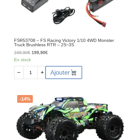
FSR53708 – FS Racing Victory 1/10 4WD Monster
Truck Brushless RTR – 2S~3S
Le
Le
249,90
€
199,90
€
prix
prix
En stock
initial
actuel
quantité
Ajouter
−
+
était :
est :
de
249,90€.
199,90€.
FSR53708
-
FS
-14%
Racing
Victory
1/10
4WD
Monster