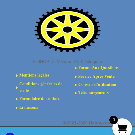
E-SHOP De Voitures RC Éléctriques
Forum Aux Questions
E
Mentions légales
Service Après Vente
E
E
Conditions générales de
Conseils d'utilisation
E
E
vente
Téléchargements
E
Formulaire de contact
E
Livraisons
E
0
©
2021-2026 Hobbykoo