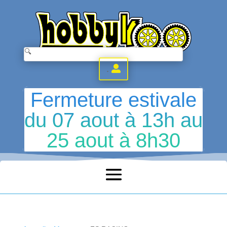
.
Fermeture estivale
du 07 aout à 13h au
25 aout à 8h30