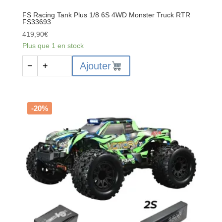
FS Racing Tank Plus 1/8 6S 4WD Monster Truck RTR
FS33693
419,90
€
Plus que 1 en stock
quantité
Ajouter
−
+
de
FS
Racing
Tank
-20%
Plus
1/8
6S
4WD
Monster
Truck
RTR
FS33693