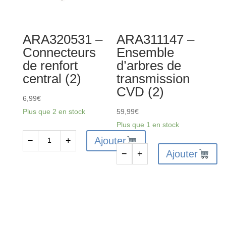
aluminium
(3)
rouge
ARA320531 –
ARA311147 –
Connecteurs
Ensemble
de renfort
d’arbres de
central (2)
transmission
CVD (2)
6,99
€
Plus que 2 en stock
59,99
€
Plus que 1 en stock
Ajouter
−
+
quantité
Ajouter
−
+
de
quantité
ARA320531
de
-
ARA311147
Connecteurs
-
de
Ensemble
renfort
d'arbres