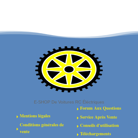
Kit
-
d'entretien
Moyeu
d'embrayage
hexagonal
à
17
glissement
mm
en
aluminium
(2)
E-SHOP De Voitures RC Éléctriques
Forum Aux Questions
E
Mentions légales
Service Après Vente
E
E
Conditions générales de
Conseils d'utilisation
E
E
vente
Téléchargements
E