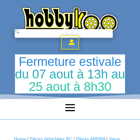
.
Fermeture estivale
du 07 aout à 13h au
25 aout à 8h30
Home
/
Pièces détachées RC
/
Pièces ARRMA
/
Vieux