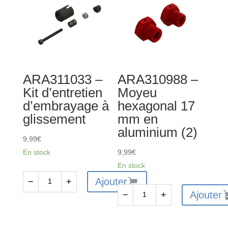
central
de
(2)
transmission
CVD
(2)
ARA311033 –
ARA310988 –
Kit d’entretien
Moyeu
d’embrayage à
hexagonal 17
glissement
mm en
aluminium (2)
9,99
€
En stock
9,99
€
En stock
Ajouter
−
+
quantité
Ajouter
−
+
de
quantité
ARA311033
de
-
ARA310988