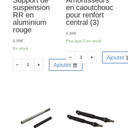
suspension
en caoutchouc
RR en
pour renfort
aluminium
central (3)
rouge
6,99
€
6,99
€
Plus que 2 en stock
En stock
Ajouter
−
+
quantité
Ajouter
−
+
quantité
de
de
ARA320530
ARA320590
-
-
Amortisseurs
Support
en
de
caoutchouc
suspension
pour
RR
renfort
en
central