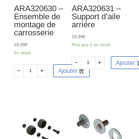
ARA320630 –
ARA320631 –
Ensemble de
Support d’aile
montage de
arrière
carrosserie
10,99
€
10,99
€
Plus que 2 en stock
En stock
Ajouter
−
+
quantité
Ajouter
−
+
quantité
de
de
ARA320631
ARA320630
-
-
Support
Ensemble
d'aile
de
arrière
montage
de
carrosserie