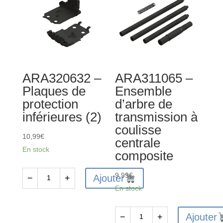
de
glissement
et
moyeu
ARA320632 –
ARA311065 –
Plaques de
Ensemble
protection
d’arbre de
inférieures (2)
transmission à
coulisse
10,99
€
centrale
En stock
composite
9,99
€
Ajouter
−
+
quantité
En stock
de
ARA320632
Ajouter
−
+
-
quantité