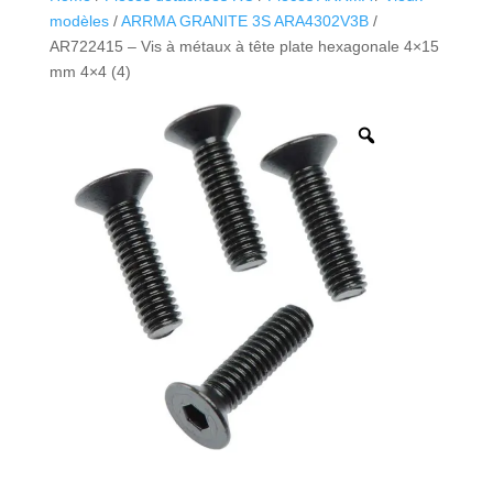
modèles
/
ARRMA GRANITE 3S ARA4302V3B
/
AR722415 – Vis à métaux à tête plate hexagonale 4×15
mm 4×4 (4)