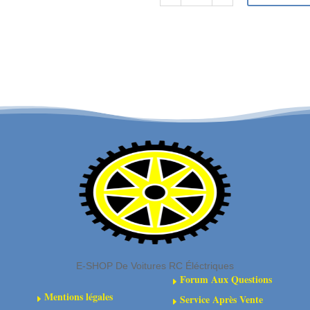
Plaques
de
de
ARA311065
protection
-
inférieures
Ensemble
(2)
d'arbre
de
transmission
à
coulisse
centrale
composite
E-SHOP De Voitures RC Éléctriques
Forum Aux Questions
E
Mentions légales
Service Après Vente
E
E