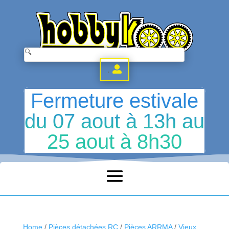
.
Fermeture estivale
du 07 aout à 13h au
25 aout à 8h30
Home
/
Pièces détachées RC
/
Pièces ARRMA
/
Vieux