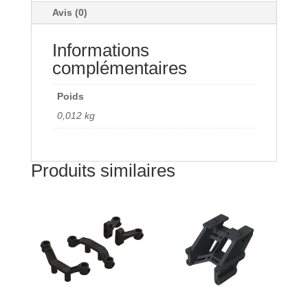
Avis (0)
4x4
(4)
Informations
complémentaires
Poids
0,012 kg
Produits similaires