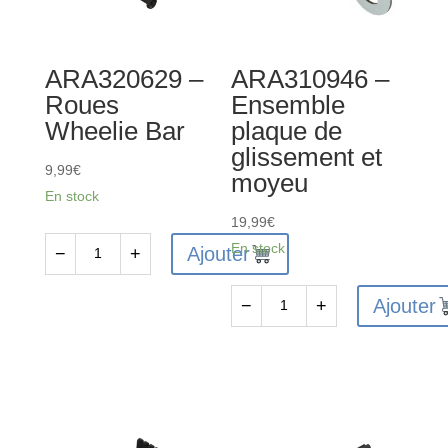
ARA320629 –
ARA310946 –
Roues
Ensemble
Wheelie Bar
plaque de
glissement et
9,99
€
moyeu
En stock
19,99
€
En stock
Ajouter
−
+
quantité
de
Ajouter
−
+
ARA320629
quantité
-
de
Roues
ARA310946
Wheelie
-
Bar
Ensemble
plaque