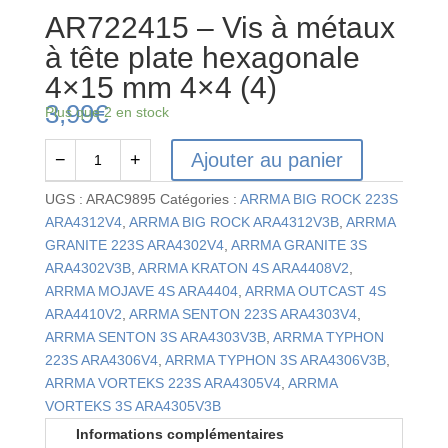
AR722415 – Vis à métaux
à tête plate hexagonale
4×15 mm 4×4 (4)
3,99
€
Plus que 2 en stock
Ajouter au panier
−
+
quantité
de
UGS :
ARAC9895
Catégories :
ARRMA BIG ROCK 223S
AR722415
ARA4312V4
,
ARRMA BIG ROCK ARA4312V3B
,
ARRMA
-
GRANITE 223S ARA4302V4
,
ARRMA GRANITE 3S
Vis
ARA4302V3B
,
ARRMA KRATON 4S ARA4408V2
,
à
ARRMA MOJAVE 4S ARA4404
,
ARRMA OUTCAST 4S
métaux
ARA4410V2
,
ARRMA SENTON 223S ARA4303V4
,
à
ARRMA SENTON 3S ARA4303V3B
,
ARRMA TYPHON
tête
223S ARA4306V4
,
ARRMA TYPHON 3S ARA4306V3B
,
plate
ARRMA VORTEKS 223S ARA4305V4
,
ARRMA
hexagonale
VORTEKS 3S ARA4305V3B
4x15
Informations complémentaires
mm