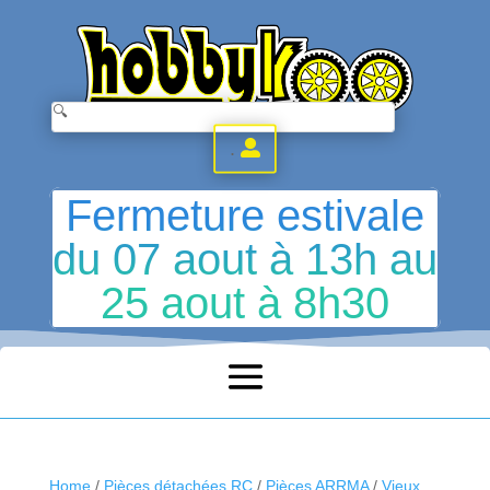
.
Fermeture estivale
du 07 aout à 13h au
25 aout à 8h30
Home
/
Pièces détachées RC
/
Pièces ARRMA
/
Vieux