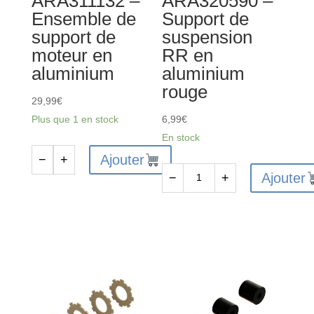
ARA311132 –
ARA320590 –
Ensemble de
Support de
support de
suspension
moteur en
RR en
aluminium
aluminium
rouge
29,99
€
Plus que 1 en stock
6,99
€
En stock
Ajouter
−
+
quantité
Ajouter
−
+
de
quantité
ARA311132
de
-
ARA320590
Ensemble
-
de
Support
support
de
de
suspension
moteur
RR