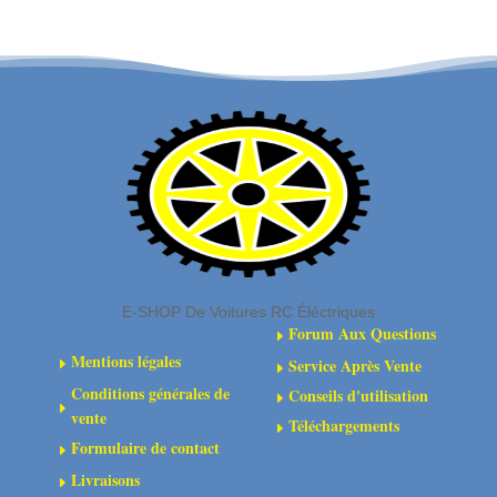
(4)
en
caoutchouc
pour
renfort
central
(3)
E-SHOP De Voitures RC Éléctriques
Forum Aux Questions
E
Mentions légales
Service Après Vente
E
E
Conditions générales de
Conseils d'utilisation
E
E
vente
Téléchargements
E
Formulaire de contact
E
Livraisons
E