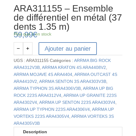
ARA311155 – Ensemble
de différentiel en métal (37
dents 1.35 m)
59,99
€
Plus que 1 en stock
Ajouter au panier
−
+
quantité
de
UGS :
ARA311155
Catégories :
ARRMA BIG ROCK
ARA311155
ARA4312V3B
,
ARRMA KRATON 4S ARA4408V2
,
-
ARRMA MOJAVE 4S ARA4404
,
ARRMA OUTCAST 4S
Ensemble
ARA4410V2
,
ARRMA SENTON 3S ARA4303V3B
,
de
ARRMA TYPHON 3S ARA4306V3B
,
ARRMA UP BIG
différentiel
ROCK 223S ARA4312V4
,
ARRMA UP GRANITE 223S
en
ARA4302V4
,
ARRMA UP SENTON 223S ARA4303V4
,
métal
ARRMA UP TYPHON 223S ARA4306V4
,
ARRMA UP
(37
VORTEKS 223S ARA4305V4
,
ARRMA VORTEKS 3S
dents
ARA4305V3B
1.35
Description
m)