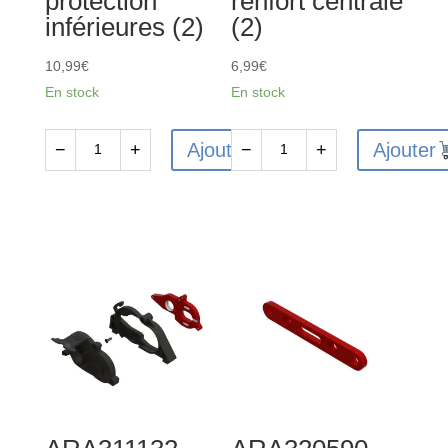
protection
renfort centrale
inférieures (2)
(2)
10,99
€
6,99
€
En stock
En stock
Ajouter
Ajouter
−
+
−
+
quantité
quantité
de
de
ARA320632
ARA320529
-
-
Plaques
Goupille
de
de
protection
renfort
inférieures
centrale
(2)
(2)