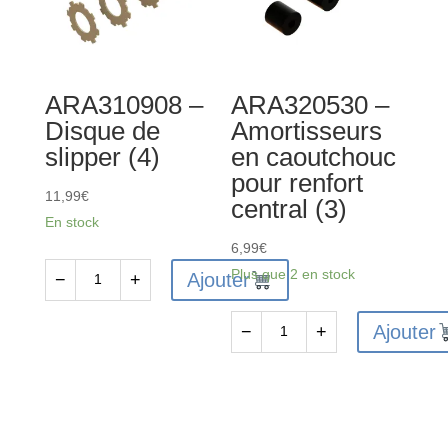
en
en
aluminium
aluminium
rouge
ARA310908 –
ARA320530 –
Disque de
Amortisseurs
slipper (4)
en caoutchouc
pour renfort
11,99
€
central (3)
En stock
6,99
€
Plus que 2 en stock
Ajouter
−
+
quantité
de
Ajouter
−
+
ARA310908
quantité
-
de
Disque
ARA320530
de
-
slipper
Amortisseurs