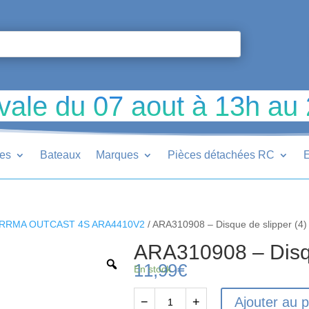
vale du 07 aout à 13h au
ues
Bateaux
Marques
Pièces détachées RC
E
RRMA OUTCAST 4S ARA4410V2
/ ARA310908 – Disque de slipper (4)
ARA310908 – Disqu
11,99
€
En stock
Ajouter au p
−
+
quantité