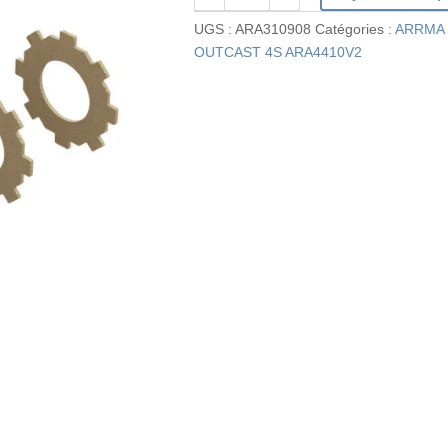
de
UGS :
ARA310908
Catégories :
ARRMA 
ARA310908
OUTCAST 4S ARA4410V2
-
Disque
de
slipper
(4)