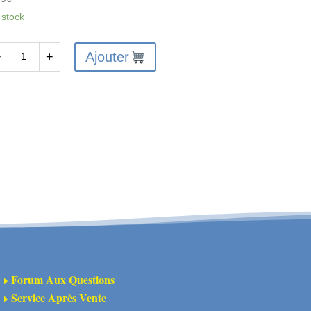
 stock
Ajouter
−
+
antité
A311154
semble
tiers
férentiel
Forum Aux Questions
E
Service Après Vente
E