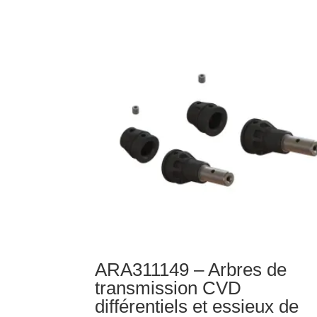
d'embrayage
à
glissement
ARA311149 – Arbres de
transmission CVD
différentiels et essieux de