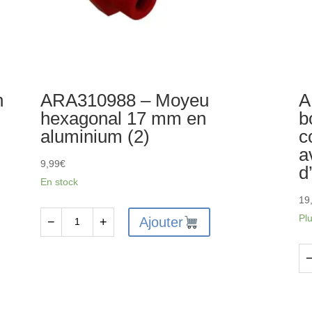
n
ARA310988 – Moyeu
A
hexagonal 17 mm en
b
aluminium (2)
c
a
9,99
€
d
En stock
19
Pl
Ajouter
−
+
quantité
de
ARA310988
qu
-
de
Moyeu
AR