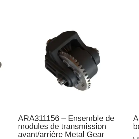
hexagonal
-
17
Co
mm
de
en
bo
aluminium
de
(2)
vi
su
co
ava
d'
ARA311156 – Ensemble de
A
modules de transmission
b
avant/arrière Metal Gear
8,