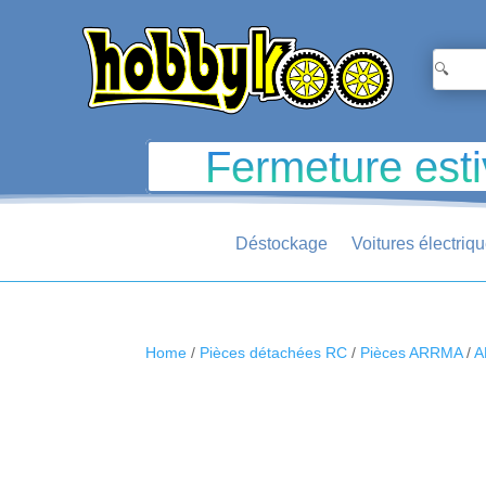
Fermeture esti
Déstockage
Voitures électriq
Home
/
Pièces détachées RC
/
Pièces ARRMA
/
A