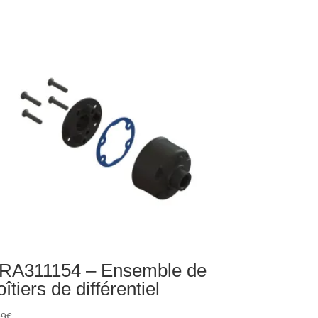
uvercles
îte
tesses
périeure
mposites
nt/arrière/tour
amortisseur
RA311154 – Ensemble de
oîtiers de différentiel
99
€