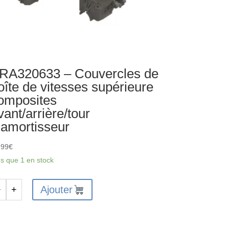
RA320633 – Couvercles de
oîte de vitesses supérieure
omposites
vant/arrière/tour
’amortisseur
,99
€
us que 1 en stock
Ajouter
−
+
antité
A320633