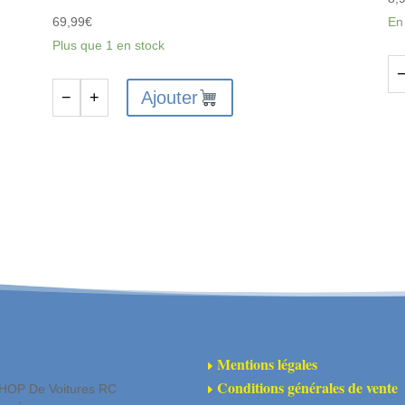
69,99
€
En
Plus que 1 en stock
qu
Ajouter
−
+
quantité
de
de
AR
ARA311156
-
-
En
Ensemble
de
de
boî
modules
de
de
dif
transmission
avant/arrière
Metal
Mentions légales
E
Gear
Conditions générales de vente
HOP De Voitures RC
E