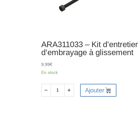
ARA311033 – Kit d’entretie
d’embrayage à glissement
9,99
€
En stock
Ajouter
−
+
quantité
de
ARA311033
-
Kit
d'entretien