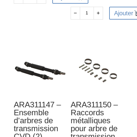
quantité
de
Ajouter
−
+
ARA320528
quantité
-
de
Ensemble
ARA311148
de
-
montage
Arbres
de
coulissants
renfort
d'arbre
central
de
transmission
CVD
(2)
ARA311147 –
ARA311150 –
Ensemble
Raccords
d’arbres de
métalliques
transmission
pour arbre de
CVD (2)
transmission