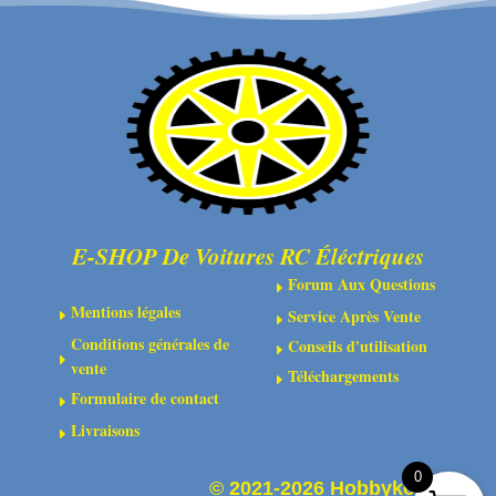
CVD
différentiels
et
essieux
de
roue
(2)
E-SHOP De Voitures RC Éléctriques
Forum Aux Questions
E
Mentions légales
Service Après Vente
E
E
Conditions générales de
Conseils d'utilisation
E
E
vente
Téléchargements
E
Formulaire de contact
E
Livraisons
E
0
©
2021-2026 Hobbykoo