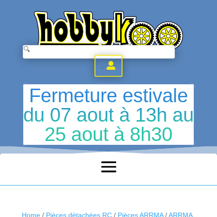
.
Fermeture estivale
du 07 aout à 13h au
25 aout à 8h30
Home
/
Pièces détachées RC
/
Pièces ARRMA
/
ARRMA