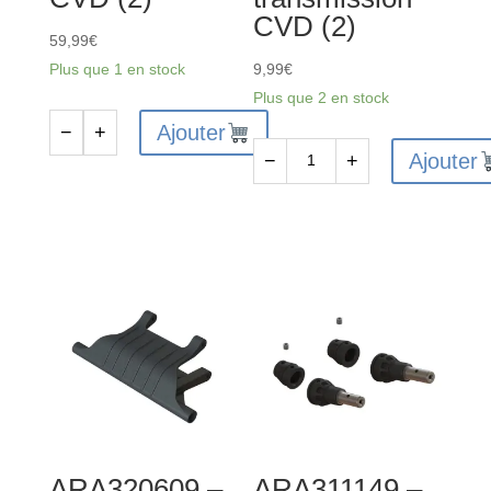
CVD (2)
59,99
€
Plus que 1 en stock
9,99
€
Plus que 2 en stock
Ajouter
−
+
quantité
Ajouter
−
+
de
quantité
ARA311147
de
-
ARA311150
Ensemble
-
d'arbres
Raccords
de
métalliques
transmission
pour
CVD
arbre
(2)
de
transmission
CVD
ARA320609 –
ARA311149 –
(2)