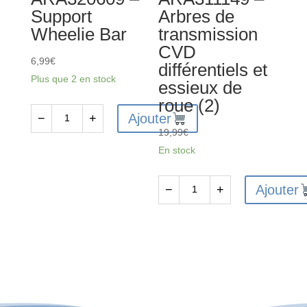
Support
Arbres de
Wheelie Bar
transmission
CVD
6,99
€
différentiels et
Plus que 2 en stock
essieux de
roue (2)
Ajouter
−
+
quantité
19,99
€
de
En stock
ARA320609
-
Ajouter
−
+
Support
quantité
Wheelie
de
Bar
ARA311149
-
Arbres
de
transmission