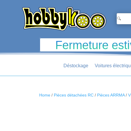
Fermeture esti
Déstockage
Voitures électriq
Home
/
Pièces détachées RC
/
Pièces ARRMA
/
V