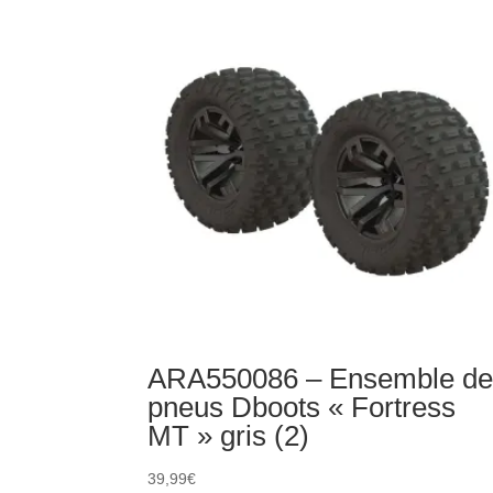
ESC
BLX100
120
ARA550086 – Ensemble d
pneus Dboots « Fortress
MT » gris (2)
39,99
€