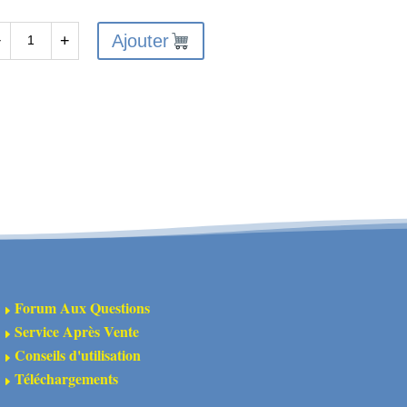
Ajouter
−
+
antité
A610044
ulement
les
x18x4
m
S
Forum Aux Questions
E
Service Après Vente
E
Conseils d'utilisation
E
Téléchargements
E