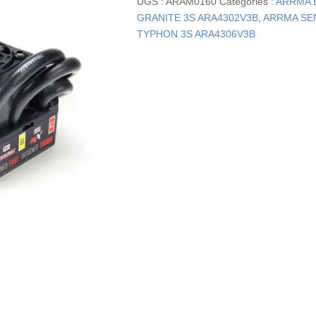
UGS :
ARAM0160
Catégories :
ARRMA 
GRANITE 3S ARA4302V3B
,
ARRMA SE
TYPHON 3S ARA4306V3B