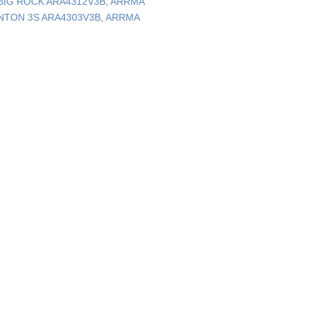
BIG ROCK ARA4312V3B
,
ARRMA
NTON 3S ARA4303V3B
,
ARRMA