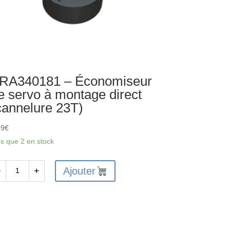
RA340181 – Économiseur
e servo à montage direct
cannelure 23T)
99
€
us que 2 en stock
Ajouter
−
+
antité
A340181