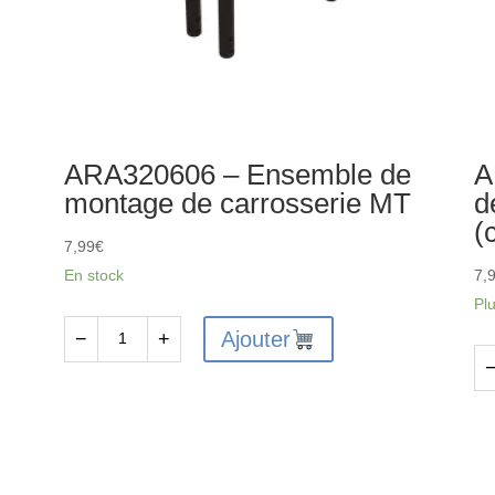
ARA320606 – Ensemble de
A
montage de carrosserie MT
d
(
7,99
€
En stock
7,
Pl
Ajouter
−
+
quantité
de
qu
ARA320606
de
-
AR
Ensemble
-