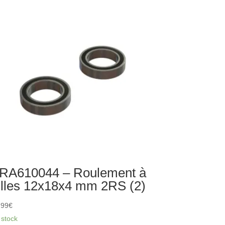
onomiseur
rvo
ntage
ect
annelure
T)
RA610044 – Roulement à
illes 12x18x4 mm 2RS (2)
,99
€
 stock