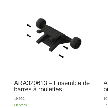
de
Éc
montage
de
de
se
carrosserie
à
MT
mo
dir
(c
23
e
ARA320613 – Ensemble de
A
barres à roulettes
b
19,99
€
10
En stock
En