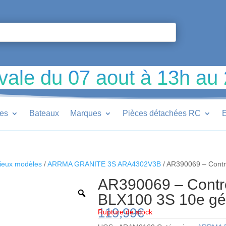
vale du 07 aout à 13h au
ues
Bateaux
Marques
Pièces détachées RC
E
ieux modèles
/
ARRMA GRANITE 3S ARA4302V3B
/ AR390069 – Contr
AR390069 – Contrô
BLX100 3S 10e gén
119,99
€
Rupture de stock