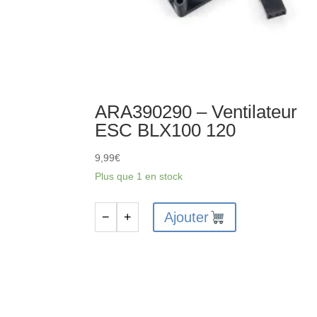
ARA390290 – Ventilateur
ESC BLX100 120
9,99
€
Plus que 1 en stock
Ajouter
−
+
quantité
de
ARA390290
-
Ventilateur