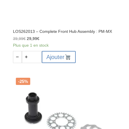
LOS262013 – Complete Front Hub Assembly : PM-MX
Le
Le
39,99
€
29,99
€
prix
prix
Plus que 1 en stock
initial
actuel
quantité
Ajouter
−
+
était :
est :
de
39,99€.
29,99€.
LOS262013
-
Complete
-25%
Front
Hub
Assembly
:
PM-
MX