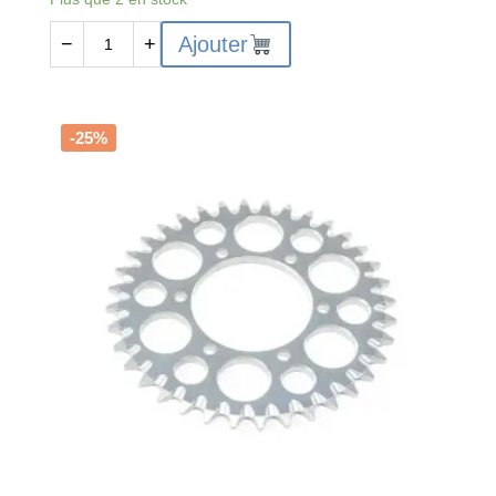
initial
actuel
quantité
Ajouter
−
+
était :
est :
de
19,99€.
14,99€.
LOS261012
-
Front
-25%
Bulkhead
:
PM-
MX