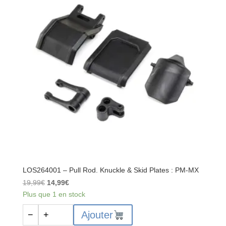
Arm
:
PM-
MX
LOS264001 – Pull Rod. Knuckle & Skid Plates : PM-MX
Le
Le
19,99
€
14,99
€
prix
prix
Plus que 1 en stock
initial
actuel
quantité
Ajouter
−
+
était :
est :
de