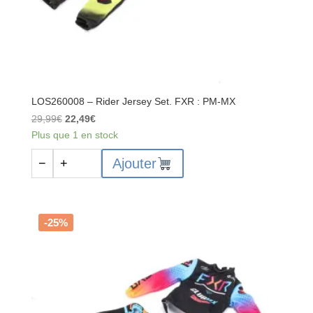
LOS260008 – Rider Jersey Set. FXR : PM-MX
Le
Le
29,99
€
22,49
€
prix
prix
Plus que 1 en stock
initial
actuel
quantité
Ajouter
−
+
était :
est :
de
29,99€.
22,49€.
LOS260008
-
Rider
-25%
Jersey
Set.
FXR
:
PM-