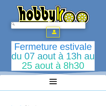
.
Fermeture estivale
du 07 aout à 13h au
25 aout à 8h30