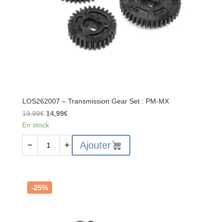
LOS262007 – Transmission Gear Set : PM-MX
Le
Le
19,99
€
14,99
€
prix
prix
En stock
initial
actuel
quantité
Ajouter
−
+
était :
est :
de
19,99€.
14,99€.
LOS262007
-
Transmission
-25%
Gear
Set
: