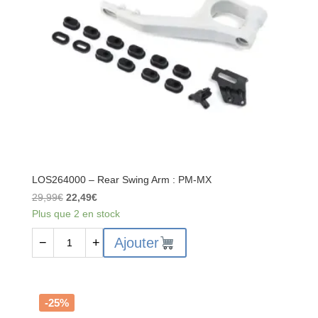
MX
LOS264000 – Rear Swing Arm : PM-MX
Le
Le
29,99
€
22,49
€
prix
prix
Plus que 2 en stock
initial
actuel
quantité
Ajouter
−
+
était :
est :
de
29,99€.
22,49€.
LOS264000
-
Rear
-25%
Swing