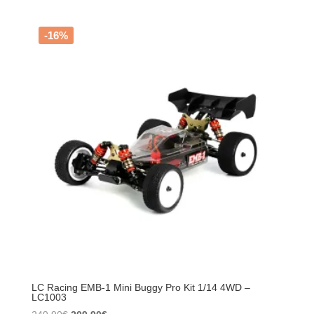
FSR53708
-
FS
-16%
Racing
Victory
1/10
4WD
Monster
Truck
Brushless
RTR
–
2S~3S
LC Racing EMB-1 Mini Buggy Pro Kit 1/14 4WD –
LC1003
Le
Le