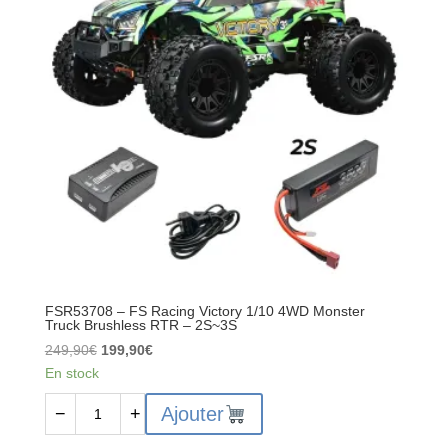
–
Monster
Truck
Brushless
4S
1/10
4WD
Rouge/Noir
-
FMS11021RSRDBK
FSR53708 – FS Racing Victory 1/10 4WD Monster
Truck Brushless RTR – 2S~3S
Le
Le
249,90
€
199,90
€
prix
prix
En stock
initial
actuel
quantité
Ajouter
−
+
était :
est :
de
249,90€.
199,90€.