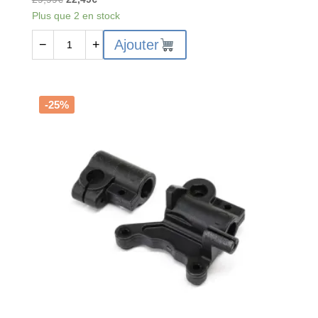
prix
prix
Plus que 2 en stock
initial
actuel
quantité
Ajouter
−
+
était :
est :
de
29,99€.
22,49€.
LOS264002
-
Lean
-25%
Bar
Set
w/Hardware
:
PM-
MX