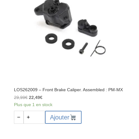
PM-
MX
LOS262009 – Front Brake Caliper. Assembled : PM-MX
Le
Le
29,99
€
22,49
€
prix
prix
Plus que 1 en stock
initial
actuel
quantité
Ajouter
−
+
était :
est :
de
29,99€.
22,49€.
LOS262009
-