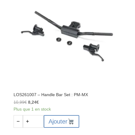
ClubMX
:
PM-
MX
LOS261007 – Handle Bar Set : PM-MX
Le
Le
10,99
€
8,24
€
prix
prix
Plus que 1 en stock
initial
actuel
quantité
Ajouter
−
+
était :
est :
de
10,99€.
8,24€.
LOS261007