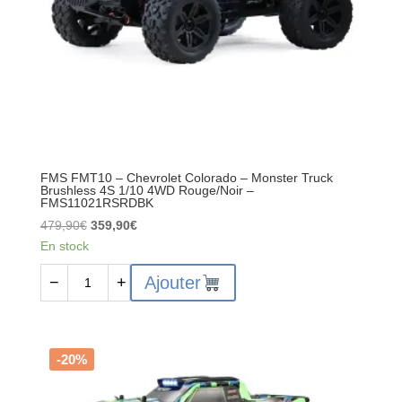
FMS FMT10 – Chevrolet Colorado – Monster Truck
Brushless 4S 1/10 4WD Rouge/Noir –
FMS11021RSRDBK
Le
Le
479,90
€
359,90
€
prix
prix
En stock
initial
actuel
quantité
Ajouter
−
+
était :
est :
de
479,90€.
359,90€.
FMS
FMT10
–
-20%
Chevrolet
Colorado