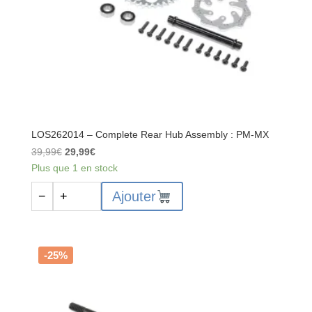
LOS262014 – Complete Rear Hub Assembly : PM-MX
Le
Le
39,99
€
29,99
€
prix
prix
Plus que 1 en stock
initial
actuel
quantité
Ajouter
−
+
était :
est :
de
39,99€.
29,99€.
LOS262014
-
Complete
-25%
Rear
Hub
Assembly