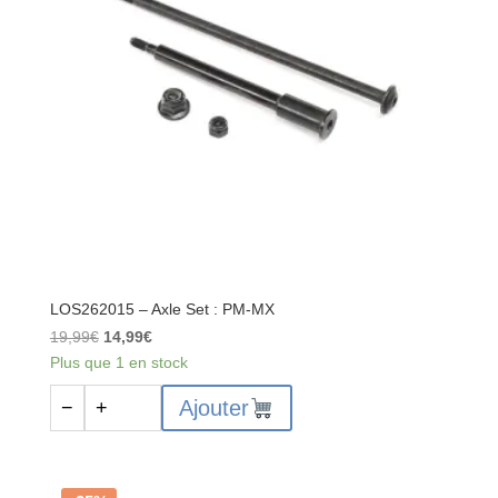
:
PM-
MX
LOS262015 – Axle Set : PM-MX
Le
Le
19,99
€
14,99
€
prix
prix
Plus que 1 en stock
initial
actuel
quantité
Ajouter
−
+
était :
est :
de
19,99€.
14,99€.
LOS262015
-