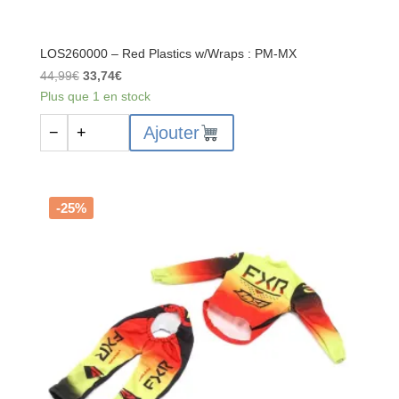
LOS260000 – Red Plastics w/Wraps : PM-MX
Le
Le
44,99
€
33,74
€
prix
prix
Plus que 1 en stock
initial
actuel
quantité
Ajouter
−
+
était :
est :
de
44,99€.
33,74€.
LOS260000
-
Red
-25%
Plastics
w/Wraps
:
PM-
MX