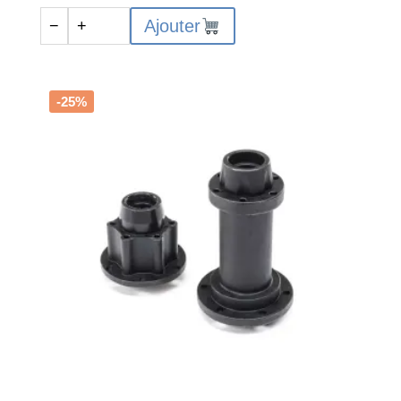
initial
actuel
quantité
Ajouter
−
+
était :
est :
de
19,99€.
14,99€.
LOS262010
-
Steel
-25%
Front
Brake
Rotor
w/Screws
:
PM-
MX