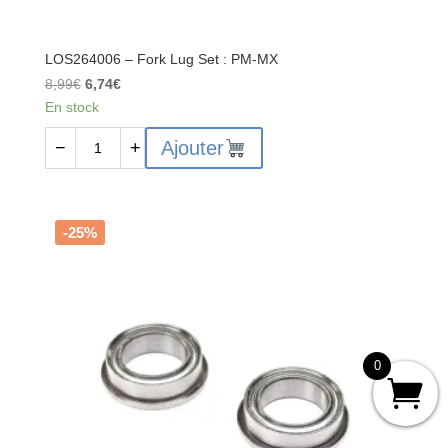
LOS264006 – Fork Lug Set : PM-MX
Le
Le
8,99
€
6,74
€
prix
prix
En stock
initial
actuel
quantité
Ajouter
−
+
était :
est :
de
8,99€.
6,74€.
LOS264006
-
Fork
-25%
Lug
Set
:
PM-
MX
0