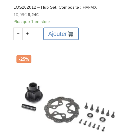
LOS262012 – Hub Set. Composite : PM-MX
Le
Le
10,99
€
8,24
€
prix
prix
Plus que 1 en stock
initial
actuel
quantité
Ajouter
−
+
était :
est :
de
10,99€.
8,24€.
LOS262012
-
Hub
-25%
Set.
Composite
:
PM-
MX