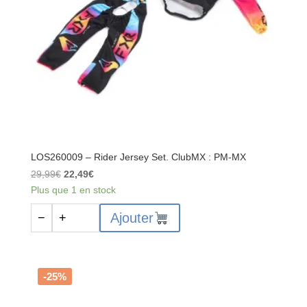
MX
LOS260009 – Rider Jersey Set. ClubMX : PM-MX
Le
Le
29,99
€
22,49
€
prix
prix
Plus que 1 en stock
initial
actuel
quantité
Ajouter
−
+
était :
est :
de
29,99€.
22,49€.
LOS260009
-
Rider
-25%
Jersey
Set.