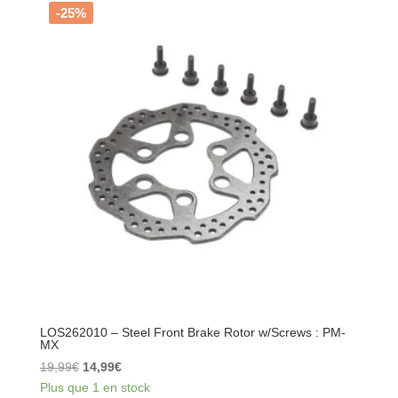
Front
-25%
Brake
Caliper.
Assembled
:
PM-
MX
LOS262010 – Steel Front Brake Rotor w/Screws : PM-
MX
Le
Le
19,99
€
14,99
€
prix
prix
Plus que 1 en stock