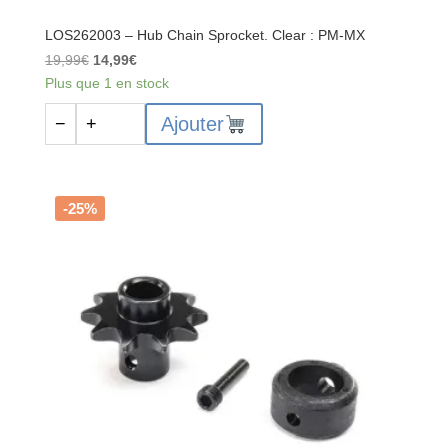
LOS262003 – Hub Chain Sprocket. Clear : PM-MX
Le
Le
19,99
€
14,99
€
prix
prix
Plus que 1 en stock
initial
actuel
quantité
Ajouter
−
+
était :
est :
de
19,99€.
14,99€.
LOS262003
-
Hub
-25%
Chain
Sprocket.
Clear
:
PM-
MX