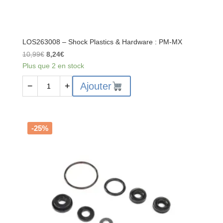
LOS263008 – Shock Plastics & Hardware : PM-MX
Le
Le
10,99
€
8,24
€
prix
prix
Plus que 2 en stock
initial
actuel
quantité
Ajouter
−
+
était :
est :
de
10,99€.
8,24€.
LOS263008
-
Shock
-25%
Plastics
&
Hardware
:
PM-
MX