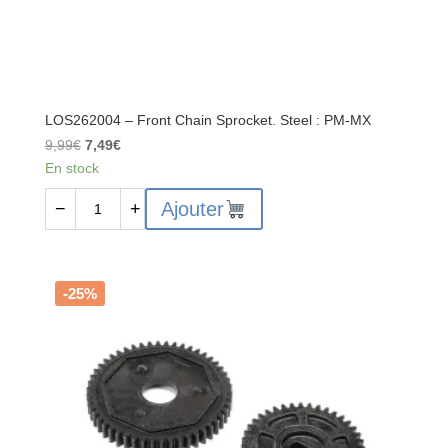
LOS262004 – Front Chain Sprocket. Steel : PM-MX
Le
Le
9,99
€
7,49
€
prix
prix
En stock
initial
actuel
quantité
Ajouter
−
+
était :
est :
de
9,99€.
7,49€.
LOS262004
-
Front
-25%
Chain
Sprocket.
Steel
:
PM-
MX