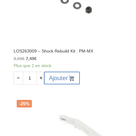
LOS263009 – Shock Rebuild Kit : PM-MX
Le
Le
9,99
€
7,49
€
prix
prix
Plus que 2 en stock
initial
actuel
quantité
Ajouter
−
+
était :
est :
de
9,99€.
7,49€.
LOS263009
-
Shock
-25%
Rebuild
Kit
:
PM-