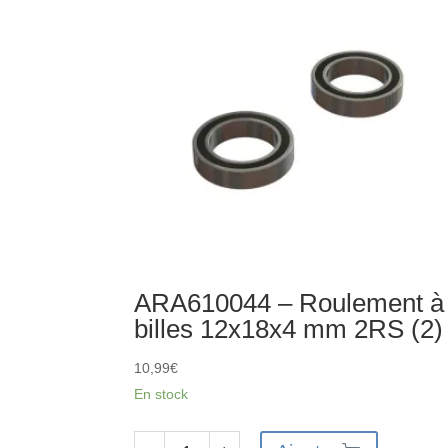
mm
(10)
ARA610044 – Roulement à
billes 12x18x4 mm 2RS (2)
10,99
€
En stock