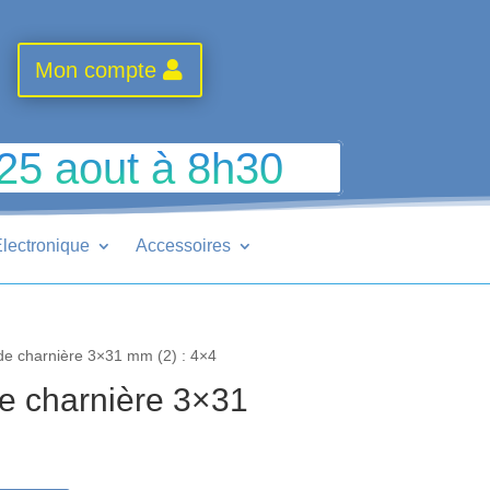
Mon compte
 25 aout à 8h30
lectronique
Accessoires
e charnière 3×31 mm (2) : 4×4
e charnière 3×31