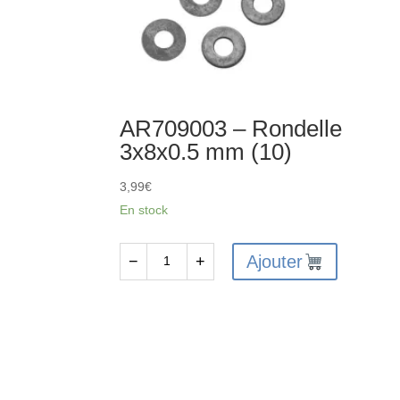
AR709003 – Rondelle
3x8x0.5 mm (10)
3,99
€
En stock
Ajouter
−
+
quantité
de
AR709003
-
Rondelle
3x8x0.5