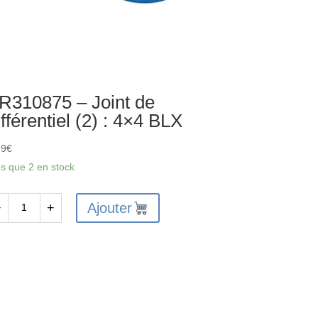
R310875 – Joint de
ifférentiel (2) : 4×4 BLX
99
€
us que 2 en stock
Ajouter
−
+
antité
310875
nt