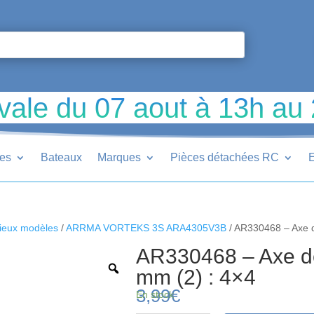
vale du 07 aout à 13h au
ues
Bateaux
Marques
Pièces détachées RC
E
ieux modèles
/
ARRMA VORTEKS 3S ARA4305V3B
/ AR330468 – Axe d
AR330468 – Axe d
mm (2) : 4×4
3,99
€
En stock