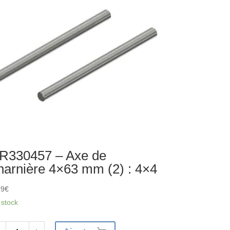
férentiel
4
X
R330457 – Axe de
harnière 4×63 mm (2) : 4×4
99
€
 stock