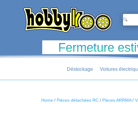
Fermeture esti
Déstockage
Voitures électriq
Home
/
Pièces détachées RC
/
Pièces ARRMA
/
V