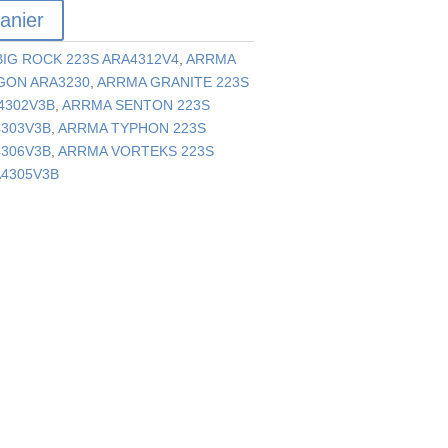
anier
IG ROCK 223S ARA4312V4
,
ARRMA
GON ARA3230
,
ARRMA GRANITE 223S
4302V3B
,
ARRMA SENTON 223S
4303V3B
,
ARRMA TYPHON 223S
4306V3B
,
ARRMA VORTEKS 223S
A4305V3B