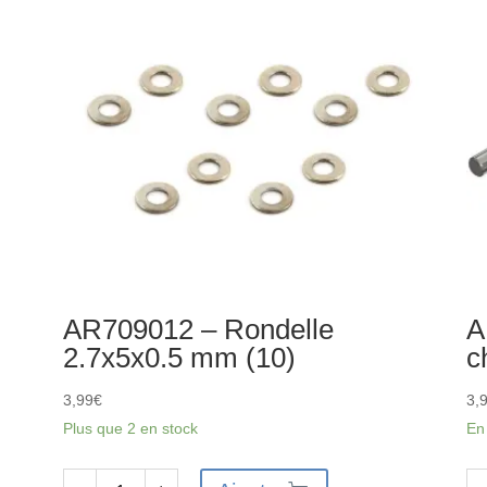
8x1.5
dif
mm
(2)
(4)
:
4x
BL
AR709012 – Rondelle
A
2.7x5x0.5 mm (10)
c
3,99
€
3,
Plus que 2 en stock
En