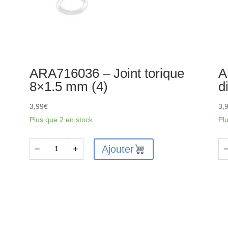
ARA716036 – Joint torique
A
8×1.5 mm (4)
d
3,99
€
3,
Plus que 2 en stock
Pl
Ajouter
−
+
quantité
qu
de
de
ARA716036
AR
-
-
Joint
Joi
torique
de