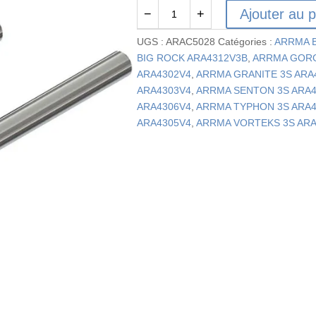
Ajouter au p
−
+
quantité
de
UGS :
ARAC5028
Catégories :
ARRMA B
AR330468
BIG ROCK ARA4312V3B
,
ARRMA GOR
-
ARA4302V4
,
ARRMA GRANITE 3S ARA
Axe
ARA4303V4
,
ARRMA SENTON 3S ARA
de
ARA4306V4
,
ARRMA TYPHON 3S ARA
charnière
ARA4305V4
,
ARRMA VORTEKS 3S AR
3x31
mm
(2)
:
4x4