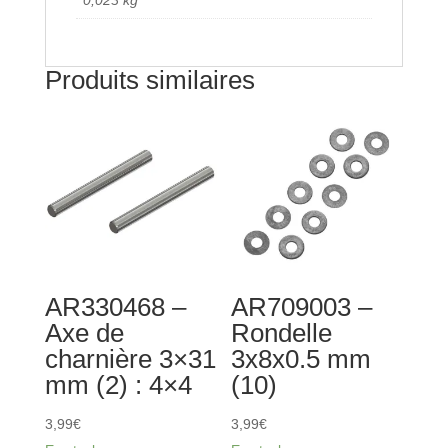
Produits similaires
AR330468 –
AR709003 –
Axe de
Rondelle
charnière 3×31
3x8x0.5 mm
mm (2) : 4×4
(10)
3,99
€
3,99
€