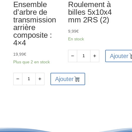
Ensemble
Roulement à
d’arbre de
billes 5x10x4
transmission
mm 2RS (2)
arrière
9,99
€
composite :
En stock
4×4
19,99
€
Ajouter
−
+
quantité
Plus que 2 en stock
de
ARA610045
Ajouter
−
+
quantité
-
de
Roulement
AR310864
à
-
billes
Ensemble
5x10x4
d'arbre
mm
de
2RS