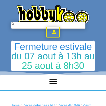
.
Fermeture estivale
du 07 aout à 13h au
25 aout à 8h30
Home
/
Pièces détachées RC
/
Pièces ARRMA
/
Vieux