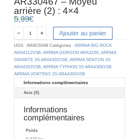
AR330467 – Moyeu
arrière (2) : 4×4
5,99
€
En stock
Ajouter au panier
−
+
quantité
de
UGS :
ARAC5048
Catégories :
ARRMA BIG ROCK
AR330467
ARA4312V3B
,
ARRMA GORGON ARA3230
,
ARRMA
-
GRANITE 3S ARA4302V3B
,
ARRMA SENTON 3S
Moyeu
ARA4303V3B
,
ARRMA TYPHON 3S ARA4306V3B
,
arrière
ARRMA VORTEKS 3S ARA4305V3B
(2)
Informations complémentaires
:
Avis (0)
4x4
Informations
complémentaires
Poids
0,023 kg