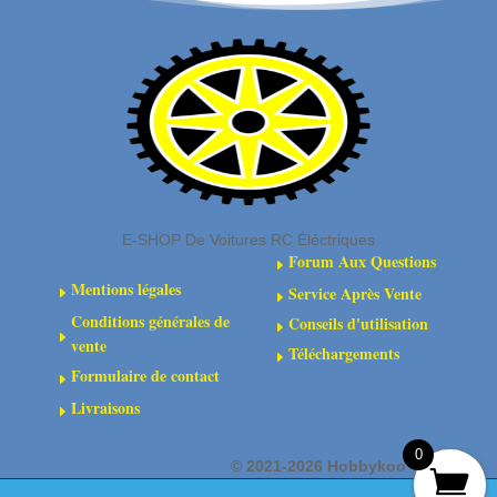
transmission
(2)
arrière
composite
:
4x4
E-SHOP De Voitures RC Éléctriques
Forum Aux Questions
E
Mentions légales
Service Après Vente
E
E
Conditions générales de
Conseils d'utilisation
E
E
vente
Téléchargements
E
Formulaire de contact
E
Livraisons
E
0
©
2021-2026 Hobbykoo