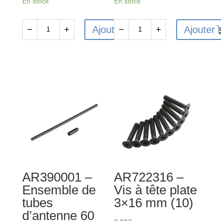
En stock
En stock
Ajouter
Ajouter
−
+
−
+
quantité
quantité
de
de
AR330468
AR709003
-
-
Axe
Rondelle
de
3x8x0.5
charnière
mm
3x31
(10)
mm
(2)
:
AR390001 –
AR722316 –
4x4
Ensemble de
Vis à tête plate
tubes
3×16 mm (10)
d’antenne 60