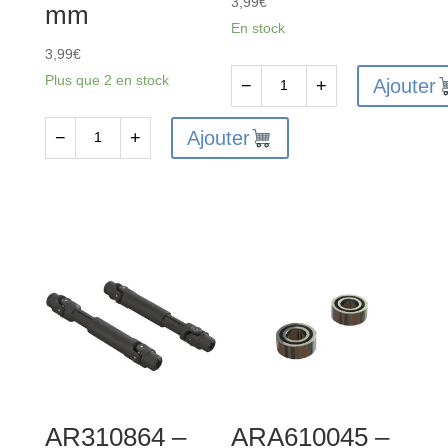
3,99
€
mm
En stock
3,99
€
Plus que 2 en stock
Ajouter
−
+
quantité
de
Ajouter
−
+
quantité
AR722316
de
-
AR390001
Vis
-
à
Ensemble
tête
de
plate
tubes
3x16
d'antenne
mm
60
(10)
mm
AR310864 –
ARA610045 –