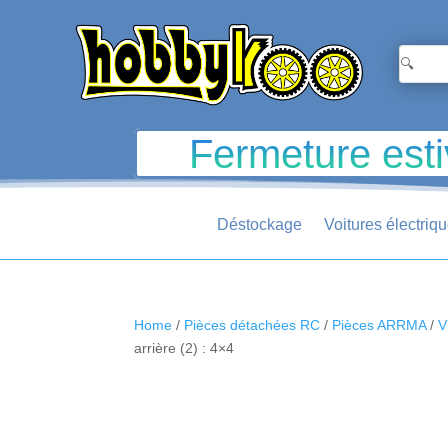
Fermeture esti
Déstockage
Voitures électriq
Home
/
Pièces détachées RC
/
Pièces ARRMA
/
V
arrière (2) : 4×4