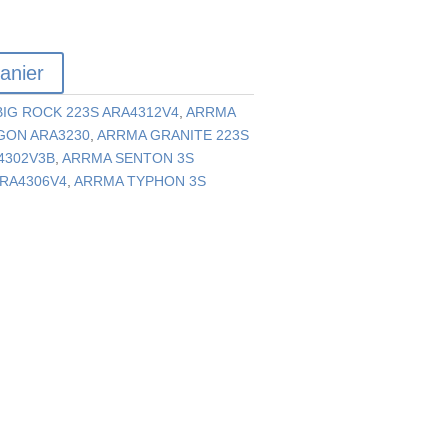
anier
IG ROCK 223S ARA4312V4
,
ARRMA
GON ARA3230
,
ARRMA GRANITE 223S
4302V3B
,
ARRMA SENTON 3S
RA4306V4
,
ARRMA TYPHON 3S