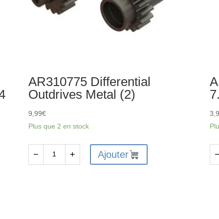
AR310775 Differential
A
4
Outdrives Metal (2)
7
9,99
€
3,
Plus que 2 en stock
Pl
Ajouter
−
+
quantité
qu
de
de
AR310775
AR
Differential
-
Outdrives
Joi