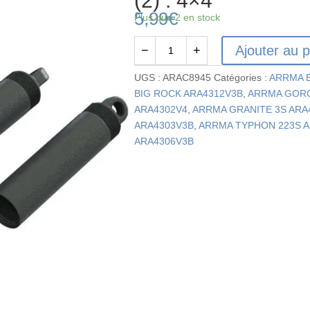
(2) : 4×4
5,99
€
Plus que 2 en stock
Ajouter au p
−
+
quantité
de
UGS :
ARAC8945
Catégories :
ARRMA B
AR330517
BIG ROCK ARA4312V3B
,
ARRMA GOR
-
ARA4302V4
,
ARRMA GRANITE 3S ARA
Jeu
ARA4303V3B
,
ARRMA TYPHON 223S A
d'entretoises
ARA4306V3B
de
ressort
de
corps
d'amortisseur
arrière
(2)
:
4x4