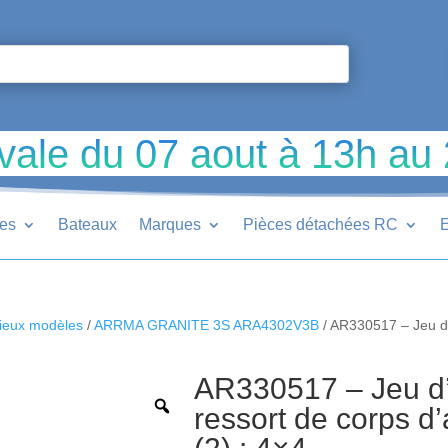
vale du 07 aout à 13h au
ues
Bateaux
Marques
Pièces détachées RC
E
ieux modèles
/
ARRMA GRANITE 3S ARA4302V3B
/ AR330517 – Jeu d’
AR330517 – Jeu d’
ressort de corps d’