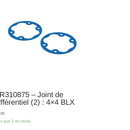
rique
8x2.2
m
R310875 – Joint de
ifférentiel (2) : 4×4 BLX
99
€
us que 2 en stock