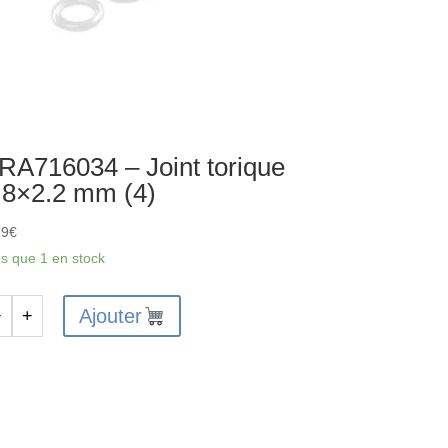
RA716034 – Joint torique
.8×2.2 mm (4)
99
€
us que 1 en stock
Ajouter
−
+
antité
A716034
nt