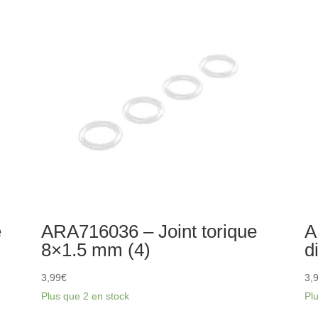
Metal
to
(2)
7.
m
(4)
e
ARA716036 – Joint torique
A
8×1.5 mm (4)
d
3,99
€
3,
Plus que 2 en stock
Pl