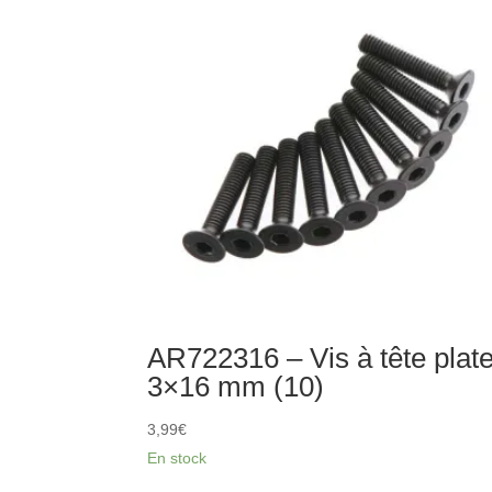
de
charnière
3x31
mm
(2)
:
4x4
AR722316 – Vis à tête plat
3×16 mm (10)
3,99
€
En stock