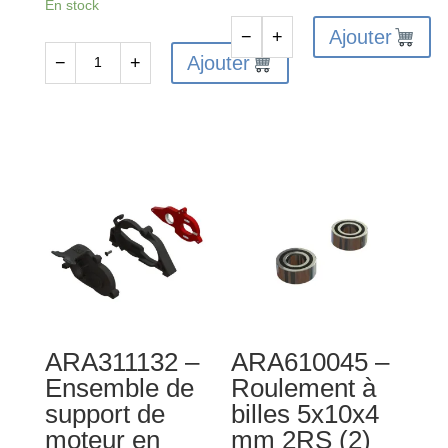
En stock
Ajouter
−
+
quantité
Ajouter
−
+
quantité
de
de
ARA311034
ARA320606
-
-
Slipper
Ensemble
complet
de
HD
montage
57T
de
(0,8Mod)
carrosserie
MT
ARA311132 –
ARA610045 –
Ensemble de
Roulement à
support de
billes 5x10x4
moteur en
mm 2RS (2)