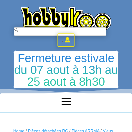
.
Fermeture estivale
du 07 aout à 13h au
25 aout à 8h30
Home
/
Pièces détachées RC
/
Pièces ARRMA
/
Vieux