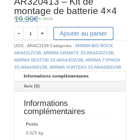
AR320413 – Kit de
montage de batterie 4×4
19,99
€
Plus que 2 en stock
Ajouter au panier
−
+
quantité
de
UGS :
ARAC3109
Catégories :
ARRMA BIG ROCK
AR320413
ARA4312V3B
,
ARRMA GRANITE 3S ARA4302V3B
,
-
ARRMA SENTON 3S ARA4303V3B
,
ARRMA TYPHON
Kit
3S ARA4306V3B
,
ARRMA VORTEKS 3S ARA4305V3B
de
Informations complémentaires
montage
Avis (0)
de
batterie
Informations
4x4
complémentaires
Poids
0,025 kg