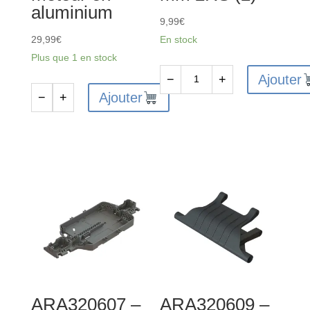
aluminium
9,99
€
29,99
€
En stock
Plus que 1 en stock
Ajouter
−
+
quantité
Ajouter
−
+
quantité
de
de
ARA610045
ARA311132
-
-
Roulement
Ensemble
à
de
billes
support
5x10x4
de
mm
moteur
2RS
en
(2)
aluminium
ARA320607 –
ARA320609 –