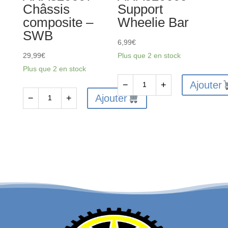
Châssis
Support
composite –
Wheelie Bar
SWB
6,99
€
29,99
€
Plus que 2 en stock
Plus que 2 en stock
Ajouter
−
+
quantité
Ajouter
−
+
quantité
de
de
ARA320609
ARA320607
-
-
Support
Châssis
Wheelie
composite
Bar
-
SWB