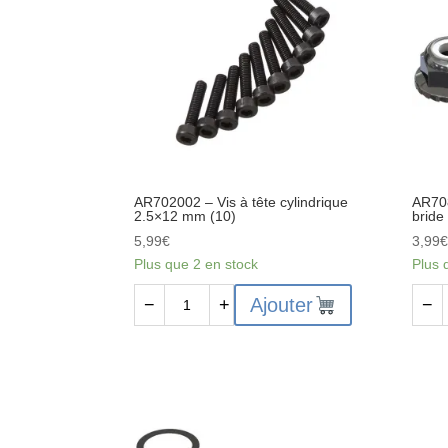
tubes
d'ant
60
mm
AR702002 – Vis à tête cylindrique
AR708
2.5×12 mm (10)
bride
5,99
€
3,99
Plus que 2 en stock
Plus 
quantité
quant
Ajouter
−
+
−
de
de
AR702002
AR70
-
-
Vis
Cont
à
-
tête
écro