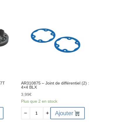
-
Ensemble
d'arbre
de
transmission
arrière
composite
:
4x4
37T
AR310875 – Joint de différentiel (2) :
4×4 BLX
3,99
€
Plus que 2 en stock
quantité
Ajouter
−
+
de
AR310875
-