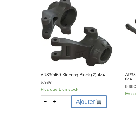
Jeu
de
de
charn
joints
4x40
toriques
mm
pour
(2)
pièces
:
d'amortisseurs
4x4
composites
(2
amortisseurs)
AR330469 Steering Block (2) 4×4
AR33
tige :
5,99
€
9,99
Plus que 1 en stock
En st
quantité
Ajouter
−
+
quant
−
de
de
AR330469
AR33
Steering
-
Block
Ense
(2)