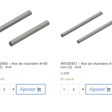
456 – Axe de charnière 4×40
AR330457 – Axe de charnière 4
) : 4×4
mm (2) : 4×4
€
3,99
€
ock
En stock
ité
quantité
Ajouter
Ajouter
+
−
+
de
0456
AR330457
-
Axe