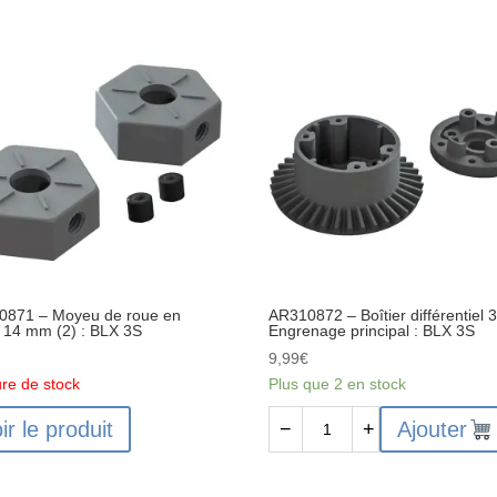
-
mble
Jeu
res
de
fourches
mission
de
différentiel
osites
composites
:
4x4
0871 – Moyeu de roue en
AR310872 – Boîtier différentiel 
 14 mm (2) : BLX 3S
Engrenage principal : BLX 3S
€
9,99
€
re de stock
Plus que 2 en stock
quantité
ir le produit
Ajouter
−
+
de
AR310872
-