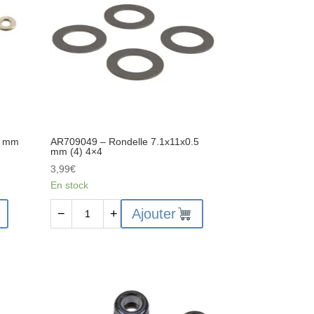
réglage
4x4
mm
(10)
5 mm
AR709049 – Rondelle 7.1x11x0.5
mm (4) 4×4
3,99
€
En stock
quantité
Ajouter
−
+
de
AR709049
-
Rondelle
7.1x11x0.5
mm