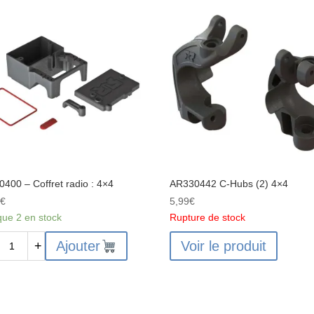
Boîtier
différentiel
37T
Engrenage
principal
:
BLX
3S
400 – Coffret radio : 4×4
AR330442 C-Hubs (2) 4×4
9
€
5,99
€
que 2 en stock
Rupture de stock
ité
Ajouter
Voir le produit
+
0400
et