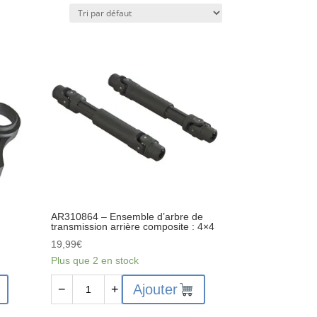
AR310864 – Ensemble d’arbre de
transmission arrière composite : 4×4
19,99
€
Plus que 2 en stock
quantité
Ajouter
−
+
de
AR310864