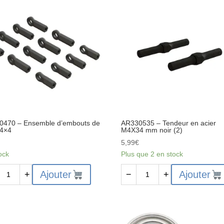
de
ière
charnière
4x63
mm
(2)
:
4x4
0470 – Ensemble d’embouts de
AR330535 – Tendeur en acier
 4×4
M4X34 mm noir (2)
€
5,99
€
ock
Plus que 2 en stock
ité
quantité
Ajouter
Ajouter
+
−
+
de
0470
AR330535
-
mble
Tendeur