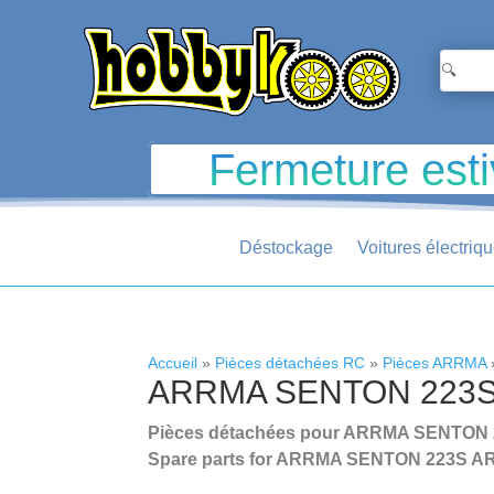
Fermeture esti
Déstockage
Voitures électriq
Accueil
»
Pièces détachées RC
»
Pièces ARRMA
ARRMA SENTON 223S
Pièces détachées pour ARRMA SENTON 223S
Spare parts for ARRMA SENTON 223S ARA4
.