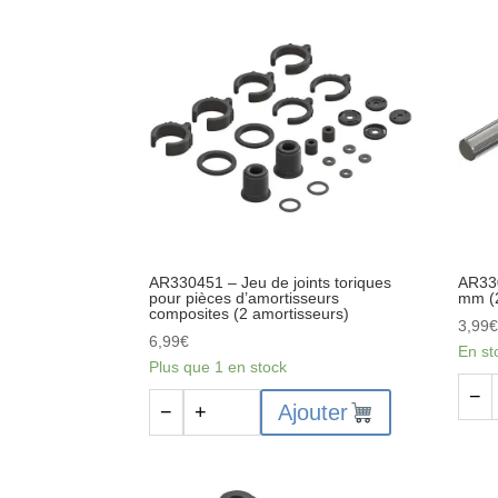
radio
Arbre
:
de
4x4
transmission
à
glissière
centrale
composite
:
4x4
BLX
AR330451 – Jeu de joints toriques
AR330
pour pièces d’amortisseurs
mm (2
composites (2 amortisseurs)
3,99
6,99
€
En st
Plus que 1 en stock
quant
−
quantité
Ajouter
−
+
de
de
AR33
AR330451
-
-
Axe