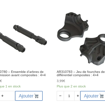
0780 – Ensemble d’arbres de
AR310783 – Jeu de fourches de
mission avant composites : 4×4
différentiel composites : 4×4
9
€
3,99
€
que 1 en stock
Plus que 2 en stock
ité
quantité
Ajouter
Ajouter
+
−
+
de
0780
AR310783