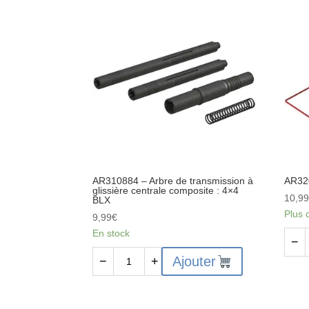
Engrenage
planétaire
différentiel
(4)
AR310884 – Arbre de transmission à
AR320
glissière centrale composite : 4×4
10,9
BLX
Plus 
9,99
€
En stock
quant
−
de
quantité
Ajouter
−
+
AR32
de
-
AR310884
Coffr
-