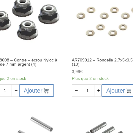
enne
008 – Contre – écrou Nyloc à
AR709012 – Rondelle 2.7x5x0.
 de 7 mm argent (4)
(10)
€
3,99
€
que 2 en stock
Plus que 2 en stock
ité
quantité
Ajouter
Ajouter
+
−
+
de
8008
AR709012
-
re
Rondelle
2.7x5x0.5
u
mm