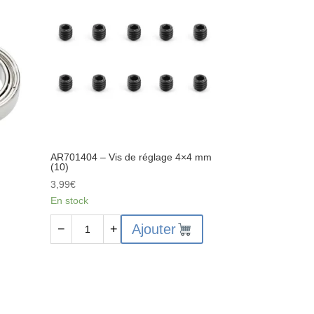
4x4
AR701404 – Vis de réglage 4×4 mm
(10)
3,99
€
En stock
quantité
Ajouter
−
+
de
AR701404
-
Vis
de