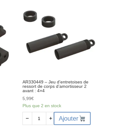
Joint
de
différentiel
(2)
:
4x4
BLX
AR330449 – Jeu d’entretoises de
ressort de corps d’amortisseur 2
avant : 4×4
5,99
€
Plus que 2 en stock
quantité
Ajouter
−
+
de
AR330449
-