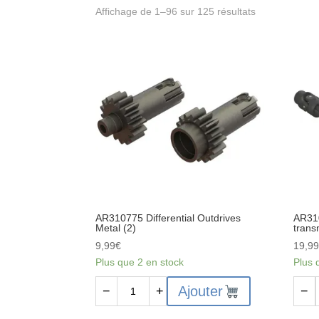
Affichage de 1–96 sur 125 résultats
AR310775 Differential Outdrives
AR31
Metal (2)
trans
9,99
€
19,9
Plus que 2 en stock
Plus 
quantité
quant
Ajouter
−
+
−
de
de
AR310775
AR31