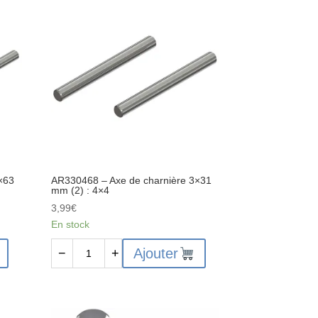
Jeu
d'entretoises
de
ressort
de
corps
d'amortisseur
2
avant
:
4x4
×63
AR330468 – Axe de charnière 3×31
mm (2) : 4×4
3,99
€
En stock
quantité
Ajouter
−
+
de
AR330468
-
Axe