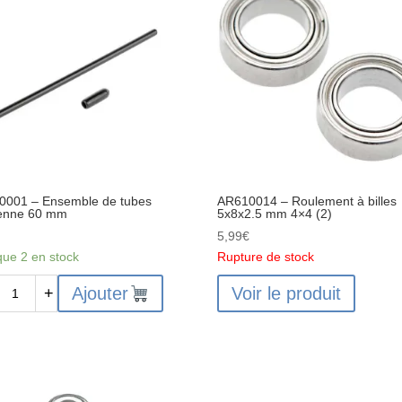
bouts
en
acier
M4X34
mm
noir
(2)
0001 – Ensemble de tubes
AR610014 – Roulement à billes
tenne 60 mm
5x8x2.5 mm 4×4 (2)
€
5,99
€
que 2 en stock
Rupture de stock
ité
Ajouter
Voir le produit
+
0001
mble