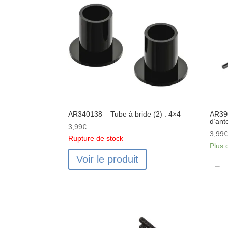
d'em
4x4
de
tige
:
4x4
AR340138 – Tube à bride (2) : 4×4
AR39
d’an
3,99
€
3,99
Rupture de stock
Plus 
Voir le produit
quant
−
de
AR39
-
Ense
de