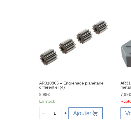
Differential
-
Outdrives
Ense
Metal
d'arb
(2)
de
trans
avant
comp
:
4x4
AR310865 – Engrenage planétaire
AR31
différentiel (4)
métal
9,99
€
7,99
En stock
Ruptu
quantité
Ajouter
Vo
−
+
de
AR310865
-