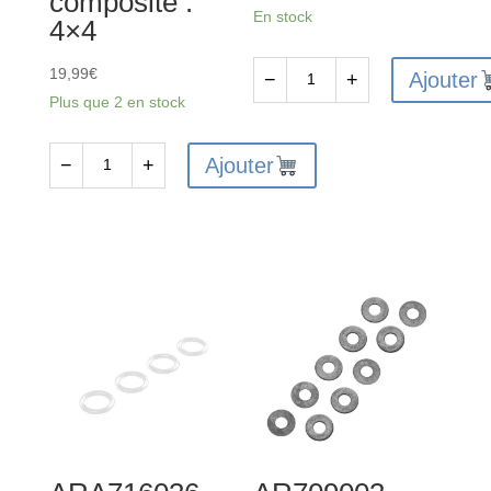
composite :
En stock
4×4
19,99
€
Ajouter
−
+
quantité
Plus que 2 en stock
de
AR330457
Ajouter
−
+
quantité
-
de
Axe
AR310864
de
-
charnière
Ensemble
4x63
d'arbre
mm
de
(2)
transmission
:
arrière
4x4
composite
: