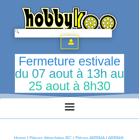
.
Fermeture estivale
du 07 aout à 13h au
25 aout à 8h30
Home
/
Pièces détachées RC
/
Pièces ARRMA
/
ARRMA