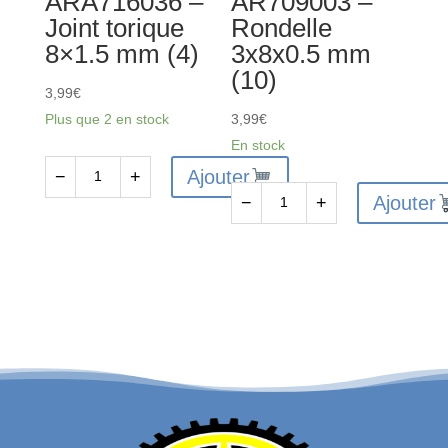
ARA716036 –
AR709003 –
4x4
Joint torique
Rondelle
8×1.5 mm (4)
3x8x0.5 mm
(10)
3,99
€
Plus que 2 en stock
3,99
€
En stock
Ajouter
−
+
quantité
Ajouter
−
+
de
quantité
ARA716036
de
-
AR709003
Joint
-
torique
Rondelle
8x1.5
3x8x0.5
mm
mm
(4)
(10)