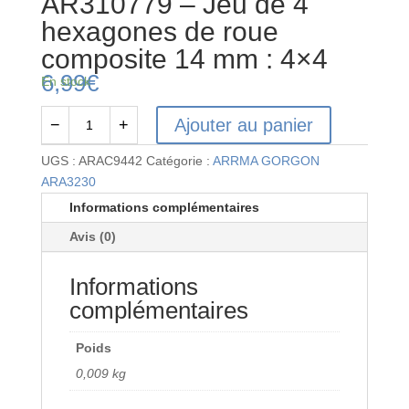
AR310779 – Jeu de 4
hexagones de roue
composite 14 mm : 4×4
6,99
€
En stock
Ajouter au panier
−
+
quantité
de
UGS :
ARAC9442
Catégorie :
ARRMA GORGON
AR310779
ARA3230
-
Informations complémentaires
Jeu
Avis (0)
de
4
Informations
hexagones
de
complémentaires
roue
composite
Poids
14
0,009 kg
mm :
4x4