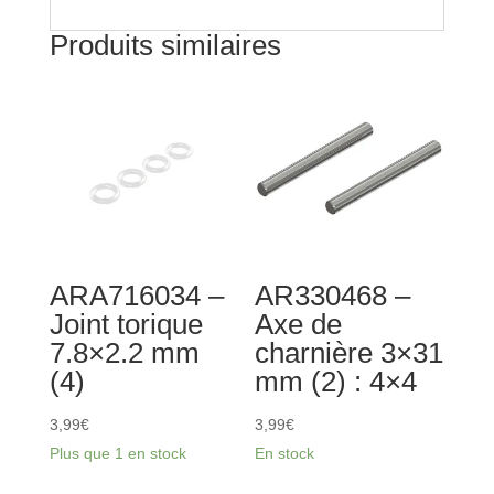
Produits similaires
ARA716034 –
AR330468 –
Joint torique
Axe de
7.8×2.2 mm
charnière 3×31
(4)
mm (2) : 4×4
3,99
€
3,99
€
Plus que 1 en stock
En stock