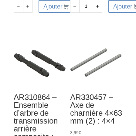
Ajouter
Ajouter
−
+
−
+
quantité
quantité
de
de
ARA716034
AR330468
-
-
Joint
Axe
torique
de
7.8x2.2
charnière
mm
3x31
(4)
mm
(2)
:
AR310864 –
AR330457 –
4x4
Ensemble
Axe de
d’arbre de
charnière 4×63
transmission
mm (2) : 4×4
arrière
3,99
€