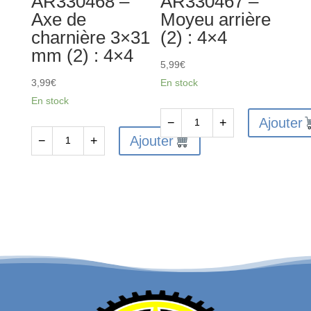
AR330468 –
AR330467 –
4x4
Axe de
Moyeu arrière
charnière 3×31
(2) : 4×4
mm (2) : 4×4
5,99
€
3,99
€
En stock
En stock
Ajouter
−
+
quantité
Ajouter
−
+
quantité
de
de
AR330467
AR330468
-
-
Moyeu
Axe
arrière
de
(2)
charnière
:
3x31
4x4
mm