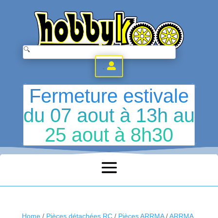
.
Fermeture estivale
du 07 aout à 13h au
25 aout à 8h30
Home
/
Pièces détachées RC
/
Pièces ARRMA
/
ARRMA