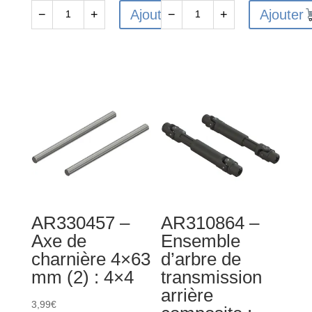
Ajouter
Ajouter
−
+
−
+
quantité
quantité
de
de
ARA610044
ARA610041
-
-
Roulement
Roulement
à
à
billes
billes
12x18x4
6x12x4
mm
mm
2RS
2RS
(2)
(2)
AR330457 –
AR310864 –
Axe de
Ensemble
charnière 4×63
d’arbre de
mm (2) : 4×4
transmission
arrière
3,99
€