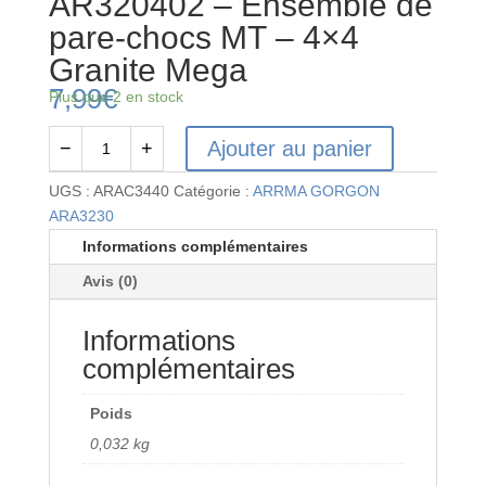
AR320402 – Ensemble de
pare-chocs MT – 4×4
Granite Mega
7,99
€
Plus que 2 en stock
Ajouter au panier
−
+
quantité
de
UGS :
ARAC3440
Catégorie :
ARRMA GORGON
AR320402
ARA3230
-
Informations complémentaires
Ensemble
Avis (0)
de
pare-
Informations
chocs
MT -
complémentaires
4x4
Granite
Poids
Mega
0,032 kg