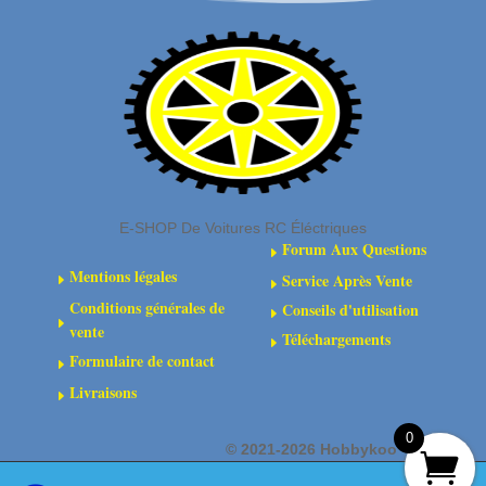
:
(2)
4x4
:
4x4
E-SHOP De Voitures RC Éléctriques
Forum Aux Questions
E
Mentions légales
Service Après Vente
E
E
Conditions générales de
Conseils d'utilisation
E
E
vente
Téléchargements
E
Formulaire de contact
E
Livraisons
E
0
©
2021-2026 Hobbykoo