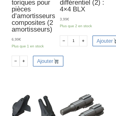
toriques pour
différentiel (2) :
pièces
4×4 BLX
d’amortisseurs
3,99
€
composites (2
Plus que 2 en stock
amortisseurs)
6,99
€
Ajouter
−
+
quantité
Plus que 1 en stock
de
AR310875
Ajouter
−
+
quantité
-
de
Joint
AR330451
de
-
différentiel
Jeu
(2)
de
:
joints
4x4
toriques
BLX