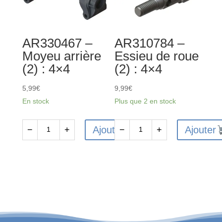
pour
pièces
d'amortisseurs
AR330467 –
AR310784 –
composites
Moyeu arrière
Essieu de roue
(2
(2) : 4×4
(2) : 4×4
amortisseurs)
5,99
€
9,99
€
En stock
Plus que 2 en stock
Ajouter
Ajouter
−
+
−
+
quantité
quantité
de
de
AR330467
AR310784
-
-
Moyeu
Essieu
arrière
de
(2)
roue