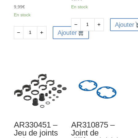
9,99
€
En stock
En stock
Ajouter
−
+
quantité
Ajouter
−
+
quantité
de
de
ARA310994
ARA610045
-
-
Disque
Roulement
de
à
slipper
billes
(4)
5x10x4
mm
2RS
(2)
AR330451 –
AR310875 –
Jeu de joints
Joint de