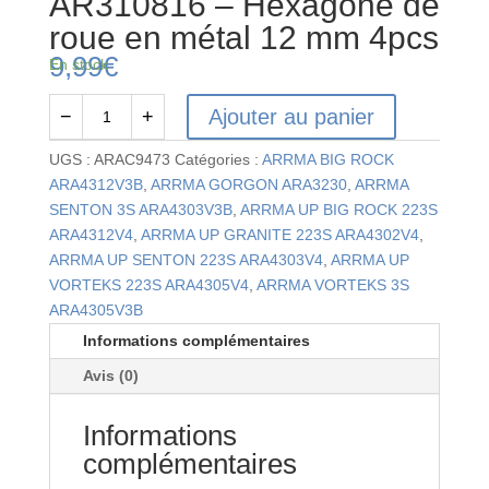
AR310816 – Hexagone de
roue en métal 12 mm 4pcs
9,99
€
En stock
Ajouter au panier
−
+
quantité
de
UGS :
ARAC9473
Catégories :
ARRMA BIG ROCK
AR310816
ARA4312V3B
,
ARRMA GORGON ARA3230
,
ARRMA
-
SENTON 3S ARA4303V3B
,
ARRMA UP BIG ROCK 223S
Hexagone
ARA4312V4
,
ARRMA UP GRANITE 223S ARA4302V4
,
de
ARRMA UP SENTON 223S ARA4303V4
,
ARRMA UP
roue
VORTEKS 223S ARA4305V4
,
ARRMA VORTEKS 3S
en
ARA4305V3B
métal
Informations complémentaires
12
Avis (0)
mm
4pcs
Informations
complémentaires