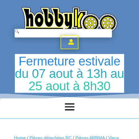
.
Fermeture estivale
du 07 aout à 13h au
25 aout à 8h30
Home
/
Pièces détachées RC
/
Pièces ARRMA
/
Vieux