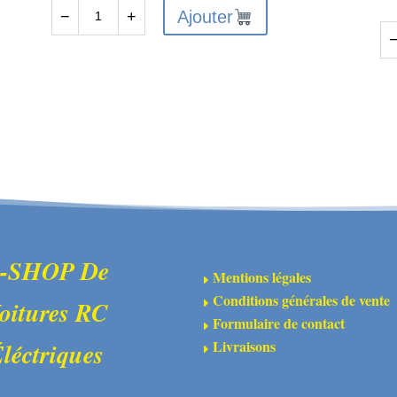
Ajouter
−
+
quantité
de
qu
AR722316
de
-
AR
Vis
-
à
En
tête
d'
plate
en
3x16
mé
mm
(1
(10)
1.
-SHOP De
Mentions légales
E
M)
Conditions générales de vente
oitures RC
E
Formulaire de contact
E
Livraisons
léctriques
E