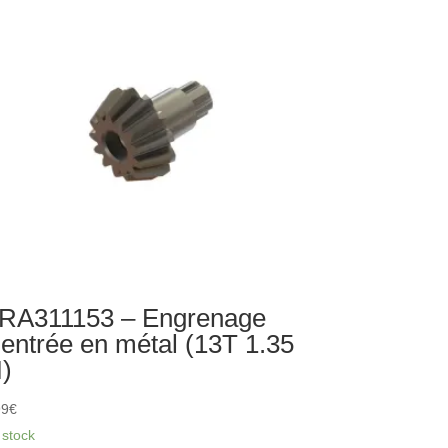
tal
RA311153 – Engrenage
’entrée en métal (13T 1.35
)
99
€
 stock