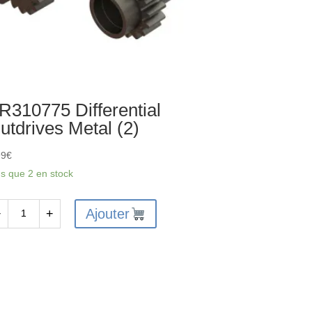
R310775 Differential
utdrives Metal (2)
99
€
us que 2 en stock
Ajouter
−
+
antité
310775
ferential
tdrives