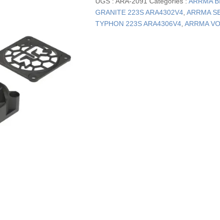
UGS :
ARA-2091
Catégories :
ARRMA B
GRANITE 223S ARA4302V4
,
ARRMA SE
TYPHON 223S ARA4306V4
,
ARRMA VO