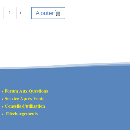
Ajouter
−
+
antité
A311153
grenage
entrée
tal
3T
35
Forum Aux Questions
E
Service Après Vente
E
Conseils d'utilisation
E
Téléchargements
E