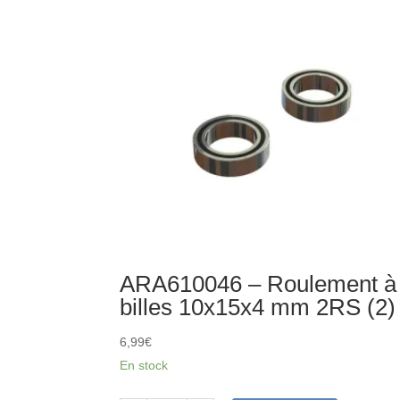
torique
8x1.5
mm
(4)
ARA610046 – Roulement à
billes 10x15x4 mm 2RS (2)
6,99
€
En stock