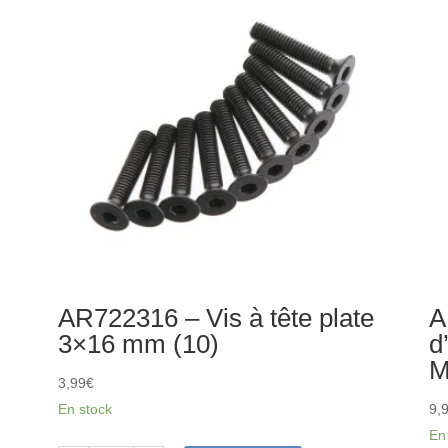
12x15.5x0.2
Me
mm
(2)
(4)
AR722316 – Vis à tête plate
A
3×16 mm (10)
d
M
3,99
€
En stock
9,
En