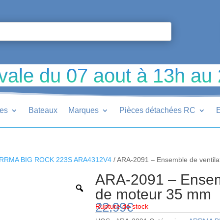
vale du 07 aout à 13h au
ues
Bateaux
Marques
Pièces détachées RC
E
RRMA BIG ROCK 223S ARA4312V4
/ ARA-2091 – Ensemble de ventil
ARA-2091 – Ensemb
de moteur 35 mm
22,99
€
Rupture de stock