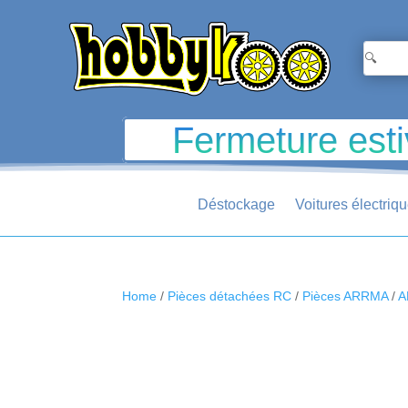
Fermeture esti
Déstockage
Voitures électriq
Home
/
Pièces détachées RC
/
Pièces ARRMA
/
A