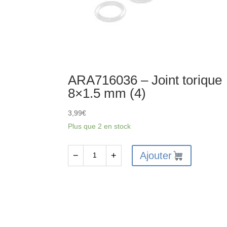
ARA716036 – Joint torique
8×1.5 mm (4)
3,99
€
Plus que 2 en stock
Ajouter
−
+
quantité
de
ARA716036
-
Joint