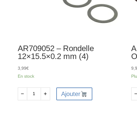
AR709052 – Rondelle
A
12×15.5×0.2 mm (4)
O
3,99
€
9,
En stock
Pl
Ajouter
−
+
quantité
qu
de
de
AR709052
AR
-
Dif
Rondelle
Ou