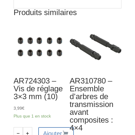
Produits similaires
AR724303 –
AR310780 –
Vis de réglage
Ensemble
3×3 mm (10)
d’arbres de
transmission
3,99
€
avant
Plus que 1 en stock
composites :
4×4
Ajouter
−
+