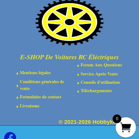
en
aluminium
rouge
E-SHOP De Voitures RC Éléctriques
Forum Aux Questions
E
Mentions légales
Service Après Vente
E
E
Conditions générales de
Conseils d'utilisation
E
E
vente
Téléchargements
E
Formulaire de contact
E
Livraisons
E
0
©
2021-2026 Hobbykoo
