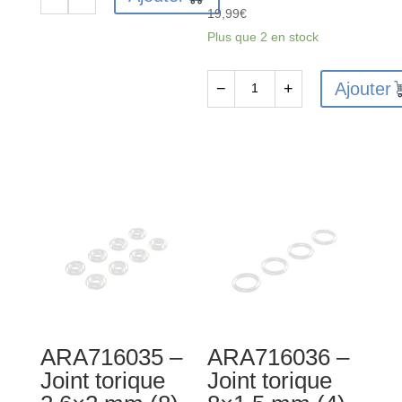
quantité
19,99
€
de
Plus que 2 en stock
AR724303
-
Ajouter
−
+
Vis
quantité
de
de
réglage
AR310780
3x3
-
mm
Ensemble
(10)
d'arbres
de
transmission
avant
composites
:
ARA716035 –
ARA716036 –
4x4
Joint torique
Joint torique