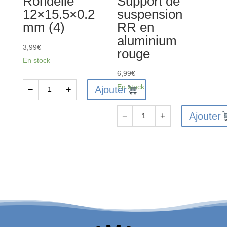
Rondelle
Support de
12×15.5×0.2
suspension
mm (4)
RR en
aluminium
3,99
€
rouge
En stock
6,99
€
En stock
Ajouter
−
+
quantité
de
Ajouter
−
+
AR709052
quantité
-
de
Rondelle
ARA320590
12x15.5x0.2
-
mm
Support
(4)
de
suspension
RR