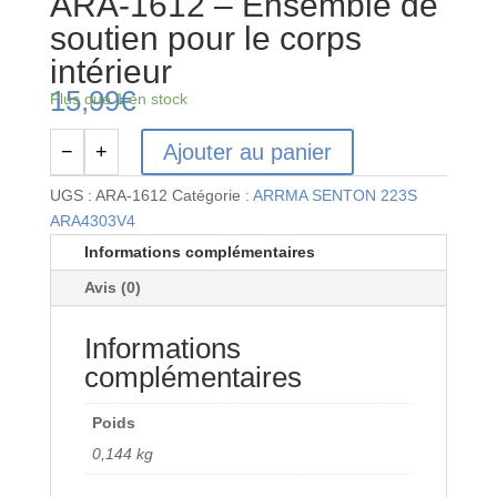
ARA-1612 – Ensemble de
soutien pour le corps
intérieur
15,99
€
Plus que 1 en stock
Ajouter au panier
−
+
quantité
de
UGS :
ARA-1612
Catégorie :
ARRMA SENTON 223S
ARA-
ARA4303V4
1612
Informations complémentaires
-
Avis (0)
Ensemble
de
Informations
soutien
pour
complémentaires
le
corps
Poids
intérieur
0,144 kg