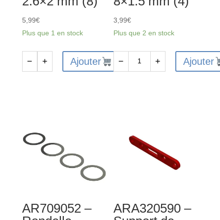
2.6×2 mm (8)
8×1.5 mm (4)
5,99
€
3,99
€
Plus que 1 en stock
Plus que 2 en stock
Ajouter
Ajouter
−
+
−
+
quantité
quantité
de
de
ARA716035
ARA716036
-
-
Joint
Joint
torique
torique
2.6x2
8x1.5
mm
mm
(8)
(4)
AR709052 –
ARA320590 –