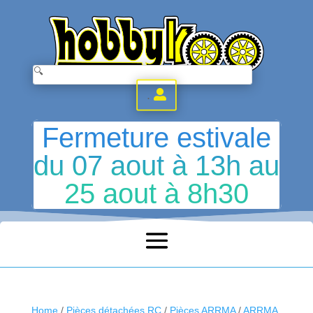
.
Fermeture estivale
du 07 aout à 13h au
25 aout à 8h30
Home
/
Pièces détachées RC
/
Pièces ARRMA
/
ARRMA