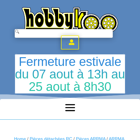
.
Fermeture estivale
du 07 aout à 13h au
25 aout à 8h30
Home
/
Pièces détachées RC
/
Pièces ARRMA
/
ARRMA