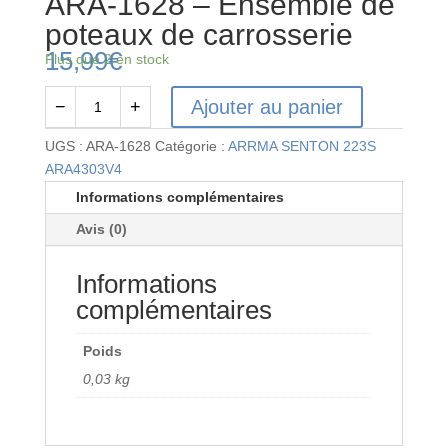
ARA-1628 – Ensemble de
poteaux de carrosserie
15,99
€
Plus que 2 en stock
Ajouter au panier
−
+
quantité
de
UGS :
ARA-1628
Catégorie :
ARRMA SENTON 223S
ARA-
ARA4303V4
1628
Informations complémentaires
-
Avis (0)
Ensemble
de
Informations
poteaux
de
complémentaires
carrosserie
Poids
0,03 kg