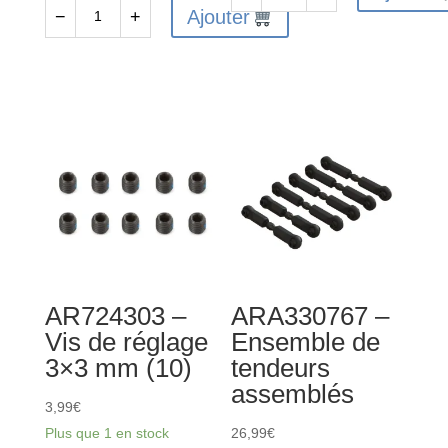
quantité
Ajouter
−
+
quantité
de
de
ARA727312
ARA311153
-
-
Tige
Engrenage
de
d'entrée
vis
en
M3x12.5
métal
mm
(13T
(2)
1.35
M)
AR724303 –
ARA330767 –
Vis de réglage
Ensemble de
3×3 mm (10)
tendeurs
assemblés
3,99
€
Plus que 1 en stock
26,99
€