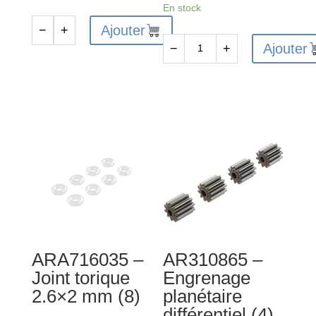
En stock
Ajouter
−
+
quantité
Ajouter
−
+
de
quantité
AR724303
de
-
ARA330767
Vis
-
de
Ensemble
réglage
de
3x3
tendeurs
mm
assemblés
(10)
ARA716035 –
AR310865 –
Joint torique
Engrenage
2.6×2 mm (8)
planétaire
différentiel (4)