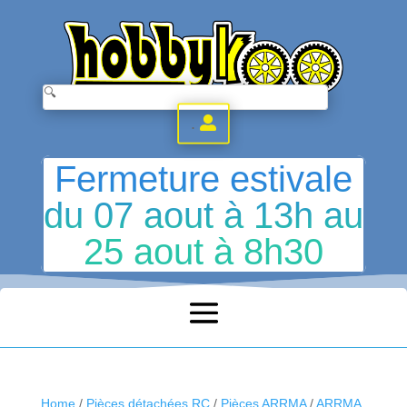
.
Fermeture estivale
du 07 aout à 13h au
25 aout à 8h30
Home
/
Pièces détachées RC
/
Pièces ARRMA
/
ARRMA