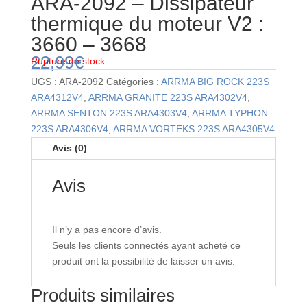
ARA-2092 – Dissipateur
thermique du moteur V2 :
3660 – 3668
22,99
€
Rupture de stock
UGS :
ARA-2092
Catégories :
ARRMA BIG ROCK 223S
ARA4312V4
,
ARRMA GRANITE 223S ARA4302V4
,
ARRMA SENTON 223S ARA4303V4
,
ARRMA TYPHON
223S ARA4306V4
,
ARRMA VORTEKS 223S ARA4305V4
Avis (0)
Avis
Il n’y a pas encore d’avis.
Seuls les clients connectés ayant acheté ce
produit ont la possibilité de laisser un avis.
Produits similaires