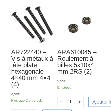
AR722440 –
ARA610045 –
Vis à métaux à
Roulement à
tête plate
billes 5x10x4
hexagonale
mm 2RS (2)
4×40 mm 4×4
9,99
€
(4)
En stock
3,99
€
Plus que 2 en stock
Ajouter
−
+
quantité