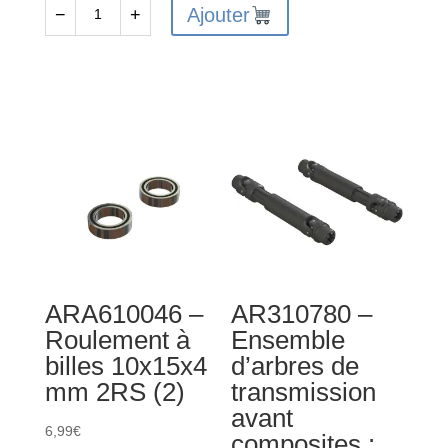
de
Ajouter
−
+
quantité
ARA610045
de
-
AR722440
Roulement
-
à
Vis
billes
à
5x10x4
métaux
mm
à
2RS
tête
(2)
plate
hexagonale
ARA610046 –
AR310780 –
4x40
Roulement à
Ensemble
mm
billes 10x15x4
d’arbres de
4x4
mm 2RS (2)
transmission
(4)
avant
6,99
€
composites :