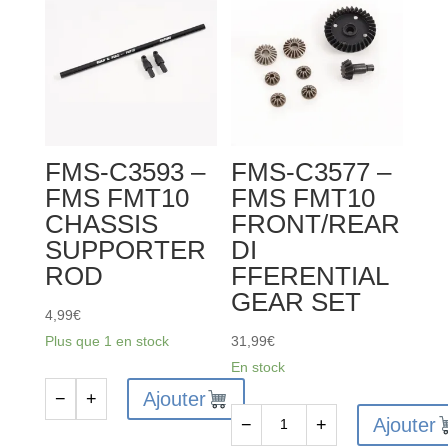
FMS-C3593 –
FMS-C3577 –
FMS FMT10
FMS FMT10
CHASSIS
FRONT/REAR
SUPPORTER
DI
ROD
FFERENTIAL
GEAR SET
4,99
€
Plus que 1 en stock
31,99
€
En stock
Ajouter
−
+
quantité
Ajouter
−
+
de
quantité