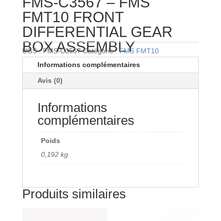
FMS-C3567 – FMS
FMT10 FRONT
DIFFERENTIAL GEAR
BOX ASSEMBLY
UGS :
FMS-C3567
Catégorie :
FMS FMT10
Informations complémentaires
Avis (0)
Informations
complémentaires
Poids
0,192 kg
Produits similaires