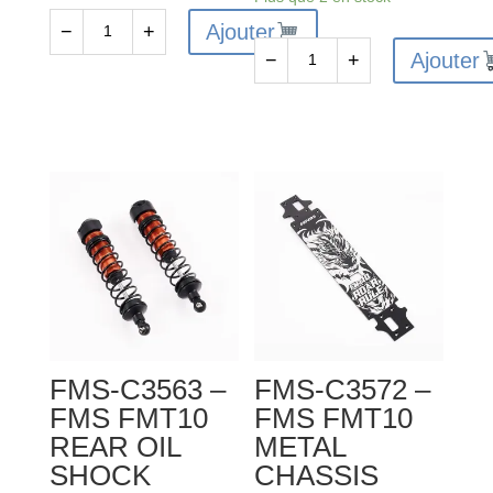
Ajouter
−
+
quantité
Ajouter
−
+
de
quantité
FMS-
de
C3583
FMS-
-
C3588
FMS
-
FMT10
FMS
DRIVER
FMT10
CUP
STEERING
SET
SERVO
SAVER
SET
FMS-C3563 –
FMS-C3572 –
FMS FMT10
FMS FMT10
REAR OIL
METAL
SHOCK
CHASSIS