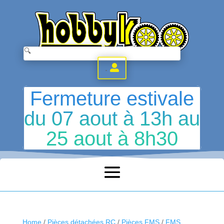
.
Fermeture estivale
du 07 aout à 13h au
25 aout à 8h30
Home
/
Pièces détachées RC
/
Pièces FMS
/
FMS