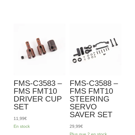
FMS-
de
C3593
FMS-
-
C3577
FMS
-
FMT10
FMS
CHASSIS
FMT10
SUPPORTER
FRONT/REAR
ROD
DI
FFERENTIAL
GEAR
FMS-C3583 –
FMS-C3588 –
SET
FMS FMT10
FMS FMT10
DRIVER CUP
STEERING
SET
SERVO
SAVER SET
11,99
€
En stock
29,99
€
Plus que 2 en stock