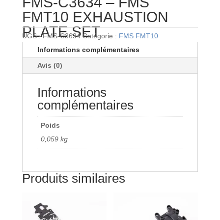
FMS-C3634 – FMS
FMT10 EXHAUSTION
PLATE SET
UGS :
FMS-C3634
Catégorie :
FMS FMT10
Informations complémentaires
Avis (0)
Informations
complémentaires
Poids
0,059 kg
Produits similaires