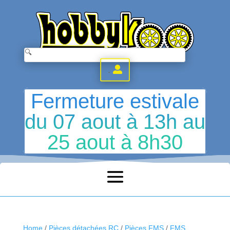
.
Fermeture estivale
du 07 aout à 13h au
25 aout à 8h30
Home
/
Pièces détachées RC
/
Pièces FMS
/
FMS