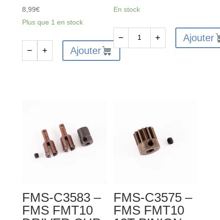
8,99
€
En stock
Plus que 1 en stock
Ajouter
−
+
quantité
Ajouter
−
+
quantité
de
de
FMS-
FMS-
C3577
C3585
-
-
FMS
FMS
FMT10
FMT10
FRONT/REAR
CENTER
DI
DIFFER
FFERENTIAL
ENTIAL
GEAR
ACCESSORY
SET
FMS-C3583 –
FMS-C3575 –
SET
FMS FMT10
FMS FMT10