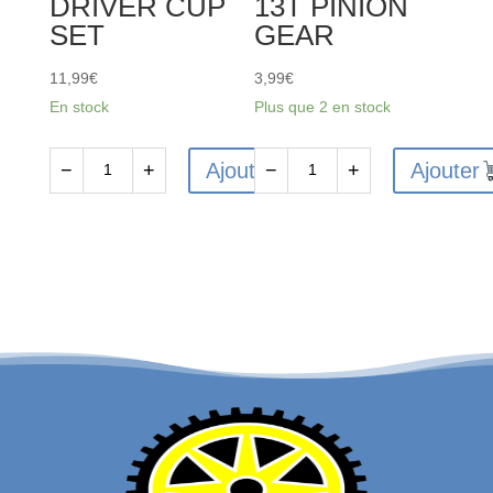
DRIVER CUP
13T PINION
SET
GEAR
11,99
€
3,99
€
En stock
Plus que 2 en stock
Ajouter
Ajouter
−
+
−
+
quantité
quantité
de
de
FMS-
FMS-
C3583
C3575
-
-
FMS
FMS
FMT10
FMT10
DRIVER
13T
CUP
PINION
SET
GEAR