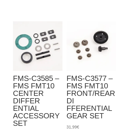
de
FMS-
C3579
-
FMS
FMT10
FRONT/REAR
DI
FFERENTIAL
BOX
FMS-C3585 –
FMS-C3577 –
HOUSING
FMS FMT10
FMS FMT10
CENTER
FRONT/REAR
DIFFER
DI
ENTIAL
FFERENTIAL
ACCESSORY
GEAR SET
SET
31,99
€