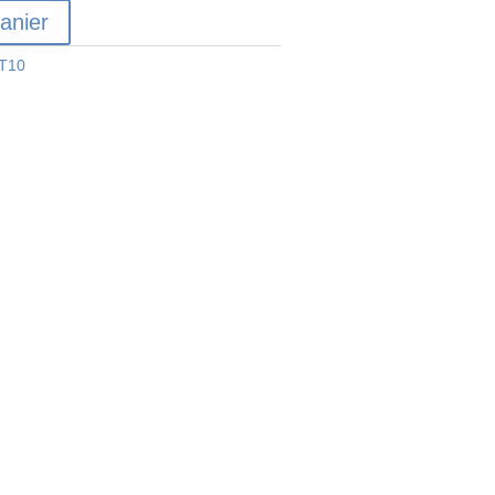
anier
T10