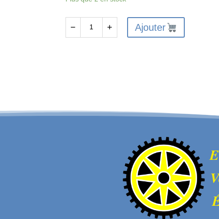
Ajouter
−
+
quantité
de
FMS-
C3580
-
FMS
FMT10
FRONT
SUSPENDION
ARM
E
MOUNT
V
É