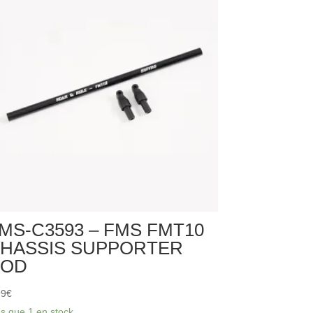
MS-C3593 – FMS FMT10
HASSIS SUPPORTER
ROD
99
€
us que 1 en stock