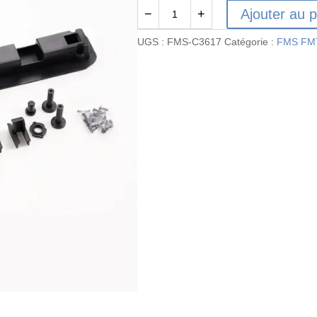
Ajouter au p
−
+
quantité
de
UGS :
FMS-C3617
Catégorie :
FMS FM
FMS-
C3617
-
FMS
FMT10
REAR
BODY
MOUNT
SET