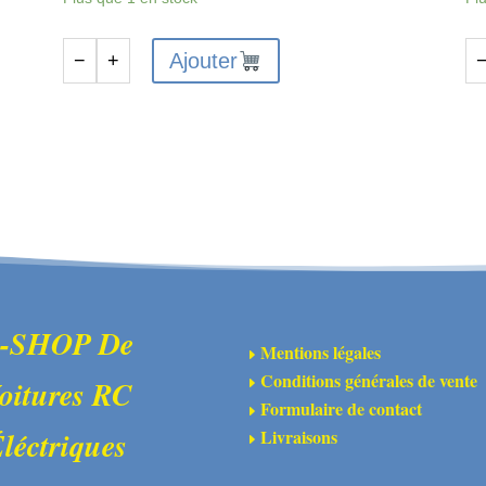
Ajouter
−
+
quantité
qu
de
de
FMS-
FM
C3573
C3
-
-
FMS
F
FMT10
FM
STEERING
CH
SERVO
S
MOUNT
R
-SHOP De
Mentions légales
E
Conditions générales de vente
oitures RC
E
Formulaire de contact
E
Livraisons
léctriques
E