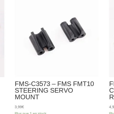
FMS
FMT10
TRANSMISSION
SHAFT
SET
FMS-C3573 – FMS FMT10
F
STEERING SERVO
C
MOUNT
3,99
€
4,
Plus que 1 en stock
Pl