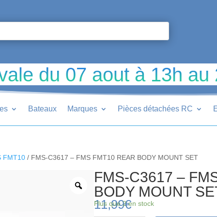
vale du 07 aout à 13h au
ues
Bateaux
Marques
Pièces détachées RC
E
 FMT10
/ FMS-C3617 – FMS FMT10 REAR BODY MOUNT SET
FMS-C3617 – FM
BODY MOUNT SE
11,99
€
Plus que 2 en stock