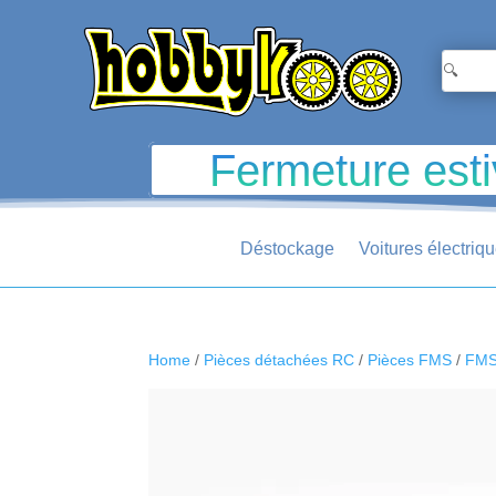
Fermeture esti
Déstockage
Voitures électriq
Home
/
Pièces détachées RC
/
Pièces FMS
/
FMS