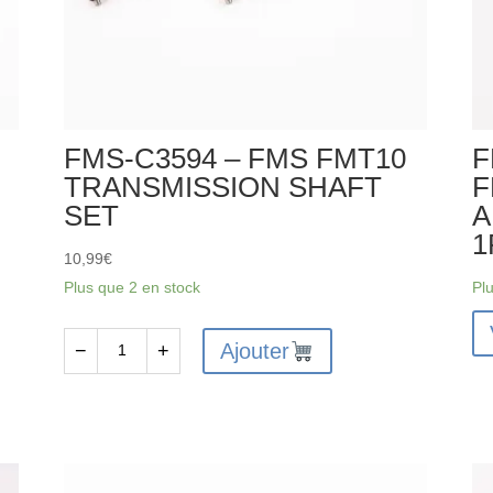
FMS-C3594 – FMS FMT10
F
TRANSMISSION SHAFT
F
SET
A
1
10,99
€
Plus que 2 en stock
Pl
Ajouter
−
+
quantité
de
FMS-
C3594
-