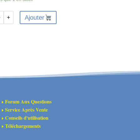
Ajouter
−
+
antité
S-
593
MS
T10
ASSIS
UPPORTER
OD
Forum Aux Questions
E
Service Après Vente
E
Conseils d'utilisation
E
Téléchargements
E