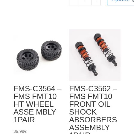
de
quantité
FMS-
de
C3595
FMS-
-
C3597
FMS
-
FMT10
FMS
CHASSIS
FMT10
SUPPORTER
SHOCK
BRACKET
TOWER
BRACKET
SET
FMS-C3564 –
FMS-C3562 –
FMS FMT10
FMS FMT10
HT WHEEL
FRONT OIL
ASSE MBLY
SHOCK
1PAIR
ABSORBERS
ASSEMBLY
35,99
€