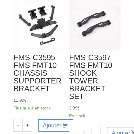
FMS-C3595 –
FMS-C3597 –
FMS FMT10
FMS FMT10
CHASSIS
SHOCK
SUPPORTER
TOWER
BRACKET
BRACKET
SET
11,99
€
Plus que 1 en stock
3,99
€
En stock
Ajouter
−
+
quantité
Ajouter
−
+