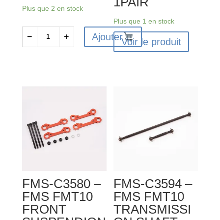
1PAIR
Plus que 2 en stock
Plus que 1 en stock
Ajouter
−
+
Voir le produit
quantité
de
FMS-
C3564
-
FMS
FMT10
HT
WHEEL
ASSE
MBLY
FMS-C3580 –
FMS-C3594 –
1PAIR
FMS FMT10
FMS FMT10
FRONT
TRANSMISSI