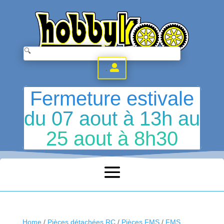
.
Fermeture estivale
du 07 aout à 13h au
25 aout à 8h30
Home
/
Pièces détachées RC
/
Pièces FMS
/
FMS