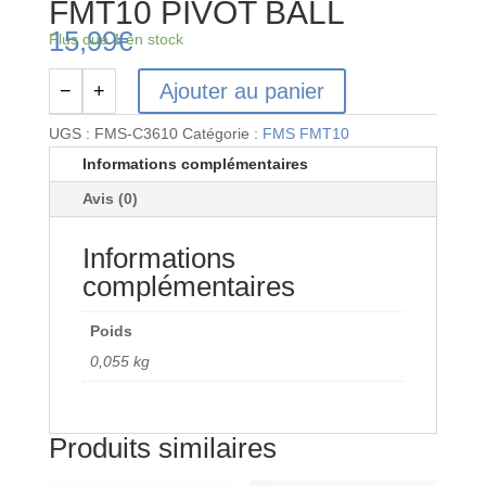
FMT10 PIVOT BALL
15,99
€
Plus que 1 en stock
Ajouter au panier
−
+
quantité
de
UGS :
FMS-C3610
Catégorie :
FMS FMT10
FMS-
Informations complémentaires
C3610
Avis (0)
-
FMS
Informations
FMT10
PIVOT
complémentaires
BALL
Poids
0,055 kg
Produits similaires