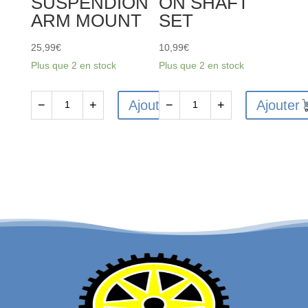
SUSPENDION
ON SHAFT
ARM MOUNT
SET
25,99
€
10,99
€
Plus que 2 en stock
Plus que 2 en stock
Ajouter
Ajouter
−
+
−
+
quantité
quantité
de
de
FMS-
FMS-
C3580
C3594
-
-
FMS
FMS
FMT10
FMT10
FRONT
TRANSMISSION
SUSPENDION
SHAFT
ARM
SET
MOUNT