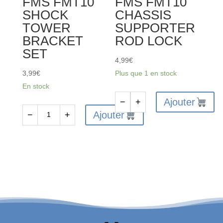
FMS FMT10
FMS FMT10
SHOCK
CHASSIS
TOWER
SUPPORTER
BRACKET
ROD LOCK
SET
4,99
€
3,99
€
Plus que 1 en stock
En stock
Ajouter
−
+
quantité
Ajouter
−
+
quantité
de
de
FMS-
FMS-
C3596
C3597
-
-
FMS
FMS
FMT10
FMT10
CHASSIS
SHOCK
SUPPORTER