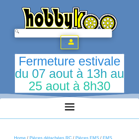
.
Fermeture estivale
du 07 aout à 13h au
25 aout à 8h30
Home
/
Pièces détachées RC
/
Pièces FMS
/
FMS