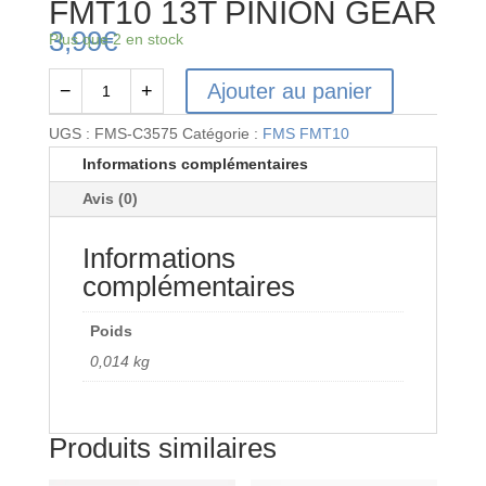
FMT10 13T PINION GEAR
3,99
€
Plus que 2 en stock
Ajouter au panier
−
+
quantité
de
UGS :
FMS-C3575
Catégorie :
FMS FMT10
FMS-
Informations complémentaires
C3575
Avis (0)
-
FMS
Informations
FMT10
13T
complémentaires
PINION
GEAR
Poids
0,014 kg
Produits similaires