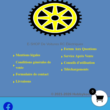
TOWER
ROD
BRACKET
LOCK
SET
E-SHOP De Voitures RC Éléctriques
Forum Aux Questions
E
Mentions légales
Service Après Vente
E
E
Conditions générales de
Conseils d'utilisation
E
E
vente
Téléchargements
E
Formulaire de contact
E
Livraisons
E
0
©
2021-2026 Hobbykoo
