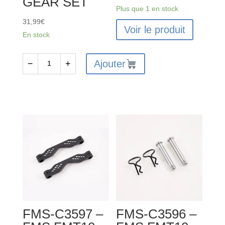
GEAR SET
Plus que 1 en stock
31,99
€
Voir le produit
En stock
Ajouter
−
+
quantité
de
FMS-
C3577
-
FMS
FMT10
FRONT/REAR
DI
FFERENTIAL
GEAR
FMS-C3597 –
FMS-C3596 –
SET