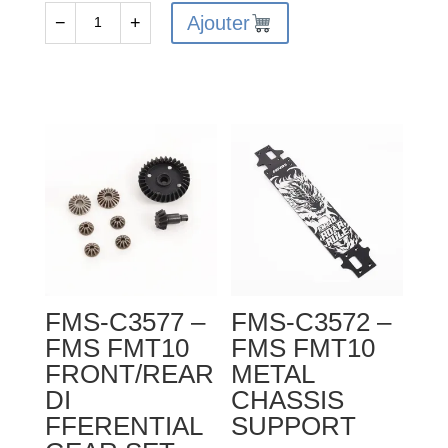
Ajouter
−
+
quantité
de
FMS-
C3584
-
FMS
FMT10
FRONT/REAR
DI
FFERENTIAL
ACCESSORY
FMS-C3577 –
FMS-C3572 –
SET
FMS FMT10
FMS FMT10
FRONT/REAR
METAL
DI
CHASSIS
FFERENTIAL
SUPPORT