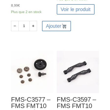
8,99
€
Voir le produit
Plus que 2 en stock
Ajouter
−
+
quantité
de
FMS-
C3584
-
FMS
FMT10
FRONT/REAR
DI
FFERENTIAL
ACCESSORY
FMS-C3577 –
FMS-C3597 –
SET
FMS FMT10
FMS FMT10