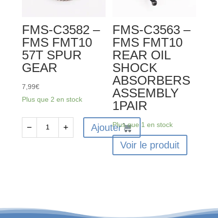
FFERENTIAL
BRACKET
GEAR
SET
FMS-C3582 –
FMS-C3563 –
SET
FMS FMT10
FMS FMT10
57T SPUR
REAR OIL
GEAR
SHOCK
ABSORBERS
7,99
€
ASSEMBLY
Plus que 2 en stock
1PAIR
Plus que 1 en stock
Ajouter
−
+
quantité
Voir le produit
de
FMS-
C3582
-
FMS
FMT10