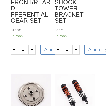
FRONT/REAR
SHOCK
DI
TOWER
FFERENTIAL
BRACKET
GEAR SET
SET
31,99
€
3,99
€
En stock
En stock
Ajouter
Ajouter
−
+
−
+
quantité
quantité
de
de
FMS-
FMS-
C3577
C3597
-
-
FMS
FMS
FMT10
FMT10
FRONT/REAR
SHOCK
DI
TOWER