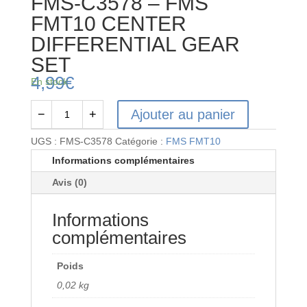
FMS-C3578 – FMS
FMT10 CENTER
DIFFERENTIAL GEAR
SET
4,99
€
En stock
Ajouter au panier
−
+
quantité
de
UGS :
FMS-C3578
Catégorie :
FMS FMT10
FMS-
Informations complémentaires
C3578
Avis (0)
-
FMS
Informations
FMT10
CENTER
complémentaires
DIFFERENTIAL
GEAR
Poids
SET
0,02 kg