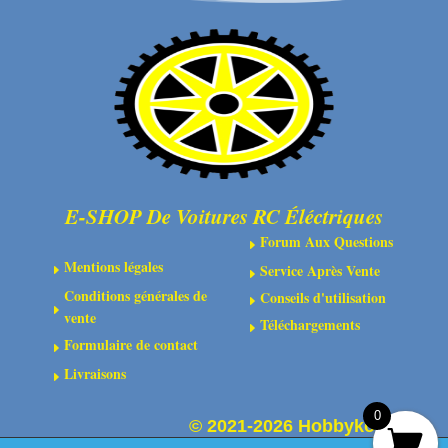
57T
SPUR
GEAR
E-SHOP De Voitures RC Éléctriques
Forum Aux Questions
E
Mentions légales
Service Après Vente
E
E
Conditions générales de
Conseils d'utilisation
E
E
vente
Téléchargements
E
Formulaire de contact
E
Livraisons
E
0
©
2021-2026 Hobbykoo