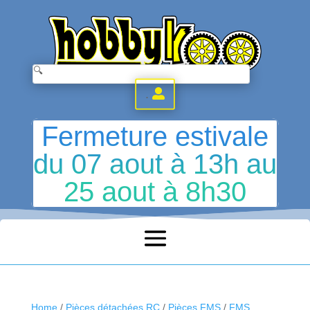
.
Fermeture estivale
du 07 aout à 13h au
25 aout à 8h30
Home
/
Pièces détachées RC
/
Pièces FMS
/
FMS