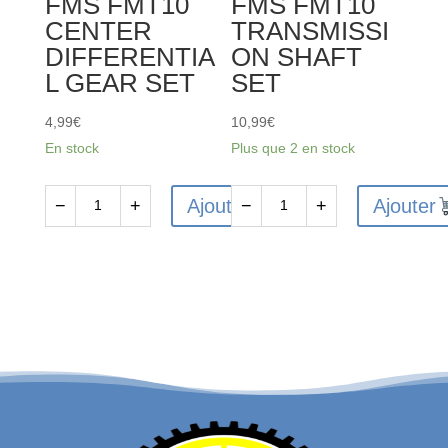
FMS FMT10
FMS FMT10
CENTER
TRANSMISSI
DIFFERENTIA
ON SHAFT
L GEAR SET
SET
4,99
€
10,99
€
En stock
Plus que 2 en stock
Ajouter
Ajouter
−
+
−
+
quantité
quantité
de
de
FMS-
FMS-
C3578
C3594
-
-
FMS
FMS
FMT10
FMT10
CENTER
TRANSMISSION
DIFFERENTIAL
SHAFT