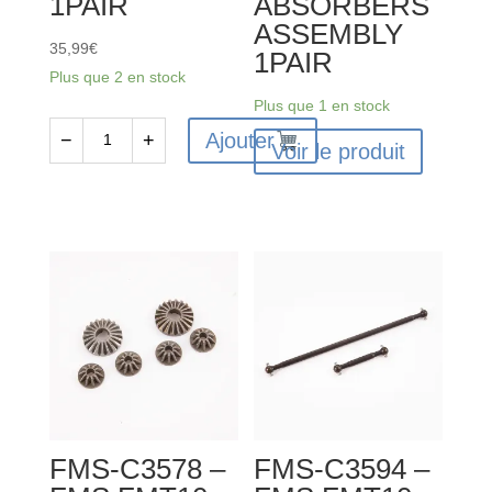
1PAIR
ABSORBERS
ASSEMBLY
35,99
€
1PAIR
Plus que 2 en stock
Plus que 1 en stock
Ajouter
−
+
Voir le produit
quantité
de
FMS-
C3564
-
FMS
FMT10
HT
WHEEL
ASSE
MBLY
FMS-C3578 –
FMS-C3594 –
1PAIR