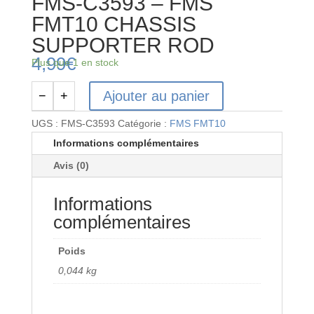
FMS-C3593 – FMS
FMT10 CHASSIS
SUPPORTER ROD
4,99
€
Plus que 1 en stock
Ajouter au panier
−
+
quantité
de
UGS :
FMS-C3593
Catégorie :
FMS FMT10
FMS-
Informations complémentaires
C3593
Avis (0)
-
FMS
Informations
FMT10
CHASSIS
complémentaires
SUPPORTER
ROD
Poids
0,044 kg