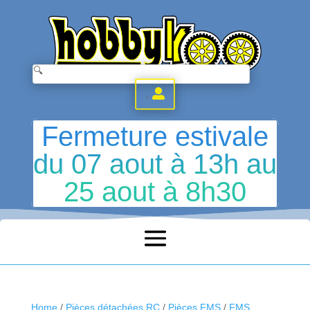
.
Fermeture estivale
du 07 aout à 13h au
25 aout à 8h30
Home
/
Pièces détachées RC
/
Pièces FMS
/
FMS