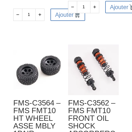
Ajouter
−
+
quantité
Ajouter
−
+
quantité
de
de
FMS-
FMS-
C3580
C3577
-
-
FMS
FMS
FMT10
FMT10
FRONT
FRONT/REAR
SUSPENDION
DI
ARM
FFERENTIAL
MOUNT
GEAR
FMS-C3564 –
FMS-C3562 –
SET
FMS FMT10
FMS FMT10
HT WHEEL
FRONT OIL
ASSE MBLY
SHOCK