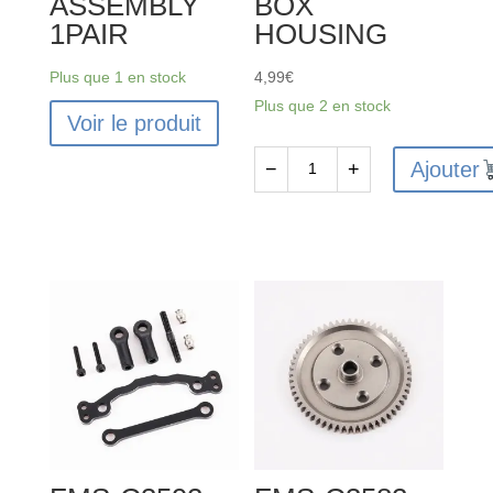
ASSEMBLY
BOX
1PAIR
HOUSING
Plus que 1 en stock
4,99
€
Plus que 2 en stock
Voir le produit
Ajouter
−
+
quantité
de
FMS-
C3579
-
FMS
FMT10
FRONT/REAR
DI
FFERENTIAL
BOX