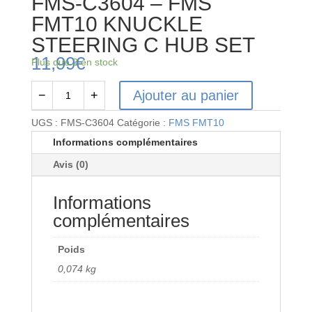
FMS-C3604 – FMS
FMT10 KNUCKLE
STEERING C HUB SET
11,99
€
Plus que 2 en stock
Ajouter au panier
−
+
quantité
de
UGS :
FMS-C3604
Catégorie :
FMS FMT10
FMS-
Informations complémentaires
C3604
Avis (0)
-
FMS
Informations
FMT10
KNUCKLE
complémentaires
STEERING
C
Poids
HUB
0,074 kg
SET