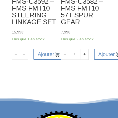
FMS-C3592 –
FMS-C3582 –
HOUSING
FMS FMT10
FMS FMT10
STEERING
57T SPUR
LINKAGE SET
GEAR
15,99
€
7,99
€
Plus que 1 en stock
Plus que 2 en stock
Ajouter
Ajouter
−
+
−
+
quantité
quantité
de
de
FMS-
FMS-
C3592
C3582
-
-
FMS
FMS
FMT10
FMT10
STEERING
57T
LINKAGE
SPUR