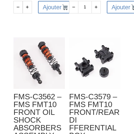
Ajouter
Ajouter
−
+
−
+
quantité
quantité
de
de
FMS-
FMS-
C3573
C3594
-
-
FMS
FMS
FMT10
FMT10
STEERING
TRANSMISSION
SERVO
SHAFT
MOUNT
SET
FMS-C3562 –
FMS-C3579 –
FMS FMT10
FMS FMT10
FRONT OIL
FRONT/REAR
SHOCK
DI
ABSORBERS
FFERENTIAL