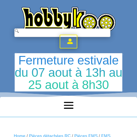
.
Fermeture estivale
du 07 aout à 13h au
25 aout à 8h30
Home
/
Pièces détachées RC
/
Pièces FMS
/
FMS