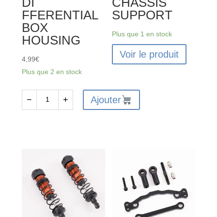
DI
CHASSIS
FFERENTIAL
SUPPORT
BOX
Plus que 1 en stock
HOUSING
Voir le produit
4,99
€
Plus que 2 en stock
Ajouter
−
+
quantité
de
FMS-
C3579
-
FMS
FMT10
FRONT/REAR
DI