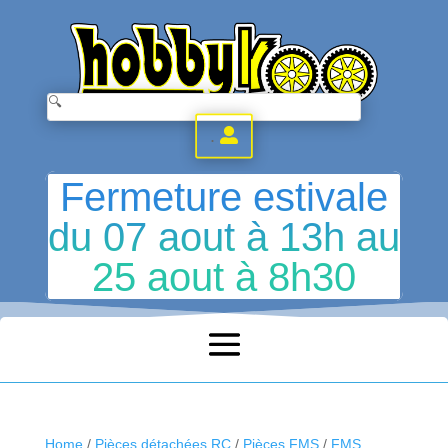
.
Fermeture estivale
du 07 aout à 13h au
25 aout à 8h30
Home
/
Pièces détachées RC
/
Pièces FMS
/
FMS