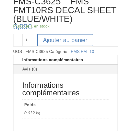
FMS-C3625 – FMS
FMT10RS DECAL SHEET
(BLUE/WHITE)
5,99
€
Plus que 1 en stock
Ajouter au panier
−
+
quantité
de
UGS :
FMS-C3625
Catégorie :
FMS FMT10
FMS-
Informations complémentaires
C3625
Avis (0)
-
FMS
Informations
FMT10RS
DECAL
complémentaires
SHEET
(BLUE/WHITE)
Poids
0,032 kg