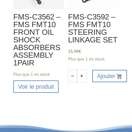
FFERENTIAL
BOX
FMS-C3562 –
FMS-C3592 –
HOUSING
FMS FMT10
FMS FMT10
FRONT OIL
STEERING
SHOCK
LINKAGE SET
ABSORBERS
15,99
€
ASSEMBLY
Plus que 1 en stock
1PAIR
Plus que 1 en stock
Ajouter
−
+
quantité
Voir le produit
de
FMS-
C3592
-
FMS
FMT10