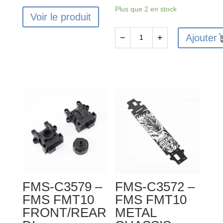
Plus que 2 en stock
Voir le produit
Ajouter
−
+
quantité
de
FMS-
C3584
-
FMS
FMT10
FRONT/REAR
DI
FFERENTIAL
ACCESSORY
FMS-C3579 –
FMS-C3572 –
SET
FMS FMT10
FMS FMT10
FRONT/REAR
METAL