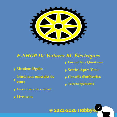
STEERING
LINKAGE
SET
E-SHOP De Voitures RC Éléctriques
Forum Aux Questions
E
Mentions légales
Service Après Vente
E
E
Conditions générales de
Conseils d'utilisation
E
E
vente
Téléchargements
E
Formulaire de contact
E
Livraisons
E
0
©
2021-2026 Hobbykoo