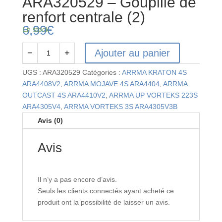
ARA320529 – Goupille de
renfort centrale (2)
6,99
€
En stock
Ajouter au panier
−
+
quantité
de
UGS :
ARA320529
Catégories :
ARRMA KRATON 4S
ARA320529
ARA4408V2
,
ARRMA MOJAVE 4S ARA4404
,
ARRMA
-
OUTCAST 4S ARA4410V2
,
ARRMA UP VORTEKS 223S
Goupille
ARA4305V4
,
ARRMA VORTEKS 3S ARA4305V3B
de
Avis (0)
renfort
centrale
Avis
(2)
Il n’y a pas encore d’avis.
Seuls les clients connectés ayant acheté ce
produit ont la possibilité de laisser un avis.