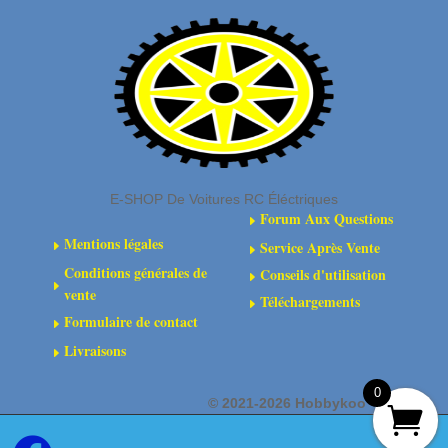
(2)
glissement
E-SHOP De Voitures RC Éléctriques
Forum Aux Questions
E
Mentions légales
Service Après Vente
E
E
Conditions générales de
Conseils d'utilisation
E
E
vente
Téléchargements
E
Formulaire de contact
E
Livraisons
E
0
©
2021-2026 Hobbykoo