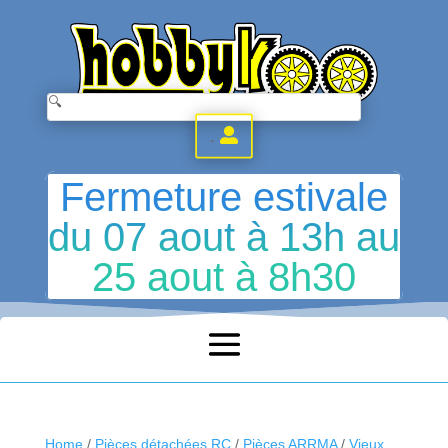
.
Fermeture estivale
du 07 aout à 13h au
25 aout à 8h30
Home
/
Pièces détachées RC
/
Pièces ARRMA
/
Vieux