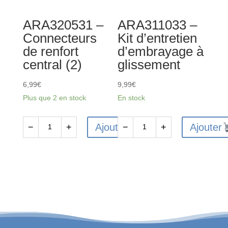
(2)
rouge
ARA320531 –
ARA311033 –
Connecteurs
Kit d’entretien
de renfort
d’embrayage à
central (2)
glissement
6,99
€
9,99
€
Plus que 2 en stock
En stock
Ajouter
Ajouter
−
+
−
+
quantité
quantité
de
de
ARA320531
ARA311033
-
-
Connecteurs
Kit
de
d'entretien
renfort
d'embrayage
central
à