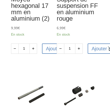
hexagonal 17
suspension FF
mm en
en aluminium
aluminium (2)
rouge
9,99
€
6,99
€
En stock
En stock
Ajouter
Ajouter
−
+
−
+
quantité
quantité
de
de
ARA310988
ARA320589
-
-
Moyeu
Support
hexagonal
de
17
suspension
mm
FF
en
en
aluminium
aluminium