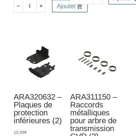
quantité
Ajouter
−
+
quantité
de
de
ARA320629
ARA320528
-
-
Roues
Ensemble
Wheelie
de
Bar
montage
de
renfort
central
ARA320632 –
ARA311150 –
Plaques de
Raccords
protection
métalliques
inférieures (2)
pour arbre de
transmission
10,99
€