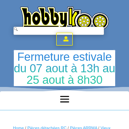
.
Fermeture estivale
du 07 aout à 13h au
25 aout à 8h30
Home
/
Pièces détachées RC
/
Pièces ARRMA
/
Vieux