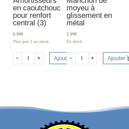
Amortisseurs
Manchon de
en caoutchouc
moyeu à
pour renfort
glissement en
central (3)
métal
6,99
€
2,99
€
Plus que 2 en stock
En stock
Ajouter
Ajouter
−
+
−
+
quantité
quantité
de
de
ARA320530
ARA311157
-
-
Amortisseurs
Manchon
en
de
caoutchouc
moyeu
pour
à
renfort
glissement
central
en