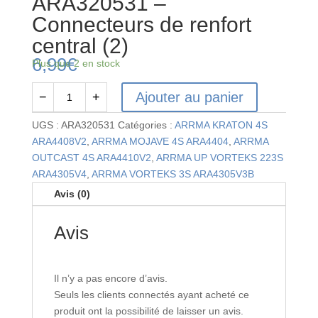
ARA320531 –
Connecteurs de renfort
central (2)
6,99
€
Plus que 2 en stock
Ajouter au panier
−
+
quantité
de
UGS :
ARA320531
Catégories :
ARRMA KRATON 4S
ARA320531
ARA4408V2
,
ARRMA MOJAVE 4S ARA4404
,
ARRMA
-
OUTCAST 4S ARA4410V2
,
ARRMA UP VORTEKS 223S
Connecteurs
ARA4305V4
,
ARRMA VORTEKS 3S ARA4305V3B
de
Avis (0)
renfort
central
Avis
(2)
Il n’y a pas encore d’avis.
Seuls les clients connectés ayant acheté ce
produit ont la possibilité de laisser un avis.