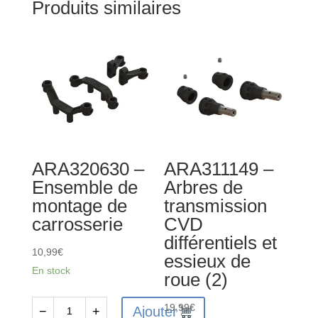
Produits similaires
ARA320630 –
ARA311149 –
Ensemble de
Arbres de
montage de
transmission
carrosserie
CVD
différentiels et
10,99
€
essieux de
En stock
roue (2)
19,99
€
Ajouter
−
+