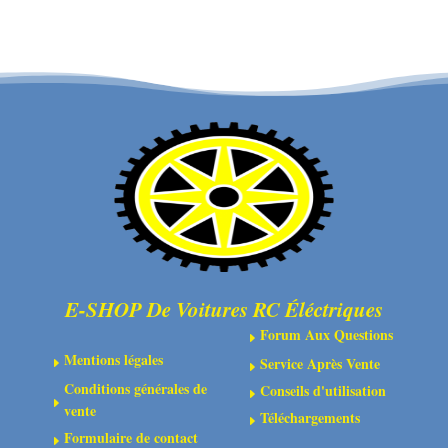
Couvercles
de
boîte
de
vitesses
supérieure
composites
avant/arrière/tour
d'amortisseur
E-SHOP De Voitures RC Éléctriques
Forum Aux Questions
E
Mentions légales
Service Après Vente
E
E
Conditions générales de
Conseils d'utilisation
E
E
vente
Téléchargements
E
Formulaire de contact
E