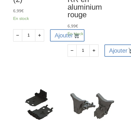
aluminium
6,99
€
rouge
En stock
6,99
€
En stock
Ajouter
−
+
quantité
de
Ajouter
−
+
ARA320529
quantité
-
de
Goupille
ARA320590
de
-
renfort
Support
centrale
de
(2)
suspension
RR
en
aluminium
rouge