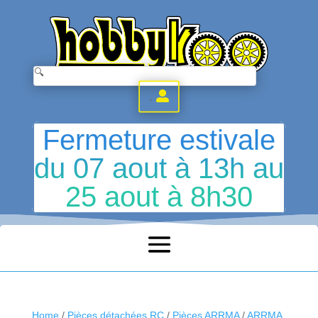
.
Fermeture estivale
du 07 aout à 13h au
25 aout à 8h30
Home
/
Pièces détachées RC
/
Pièces ARRMA
/
ARRMA