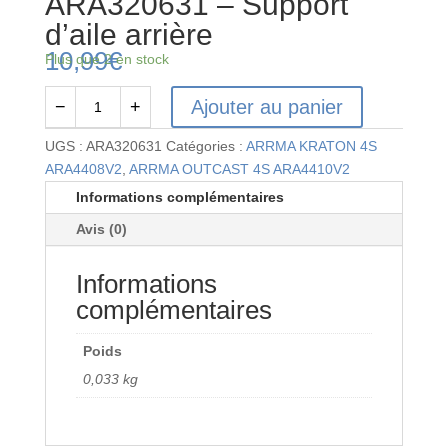
ARA320631 – Support
d’aile arrière
10,99
€
Plus que 2 en stock
Ajouter au panier
−
+
quantité
de
UGS :
ARA320631
Catégories :
ARRMA KRATON 4S
ARA320631
ARA4408V2
,
ARRMA OUTCAST 4S ARA4410V2
-
Informations complémentaires
Support
Avis (0)
d'aile
arrière
Informations
complémentaires
Poids
0,033 kg