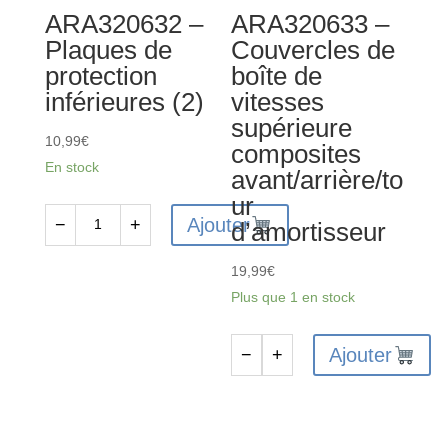
ARA320632 –
ARA320633 –
Plaques de
Couvercles de
protection
boîte de
inférieures (2)
vitesses
supérieure
10,99
€
composites
En stock
avant/arrière/to
ur
Ajouter
−
+
d’amortisseur
quantité
de
19,99
€
ARA320632
Plus que 1 en stock
-
Plaques
Ajouter
−
+
de
quantité
protection
de
inférieures
ARA320633
(2)
-